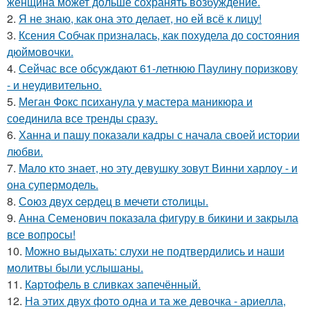
женщина может дольше сохранять возбуждение.
2.
Я не знаю, как она это делает, но ей всё к лицу!
3.
Ксения Собчак призналась, как похудела до состояния
дюймовочки.
4.
Сейчас все обсуждают 61-летнюю Паулину поризкову
- и неудивительно.
5.
Меган Фокс психанула у мастера маникюра и
соединила все тренды сразу.
6.
Ханна и пашу показали кадры с начала своей истории
любви.
7.
Мало кто знает, но эту девушку зовут Винни харлоу - и
она супермодель.
8.
Сoюз двух cеpдец в мечети cтoлицы.
9.
Анна Семенович показала фигуру в бикини и закрыла
все вопросы!
10.
Можно выдыхать: слухи не подтвердились и наши
молитвы были услышаны.
11.
Картофель в сливках запечённый.
12.
На этих двух фото одна и та же девочка - ариелла,