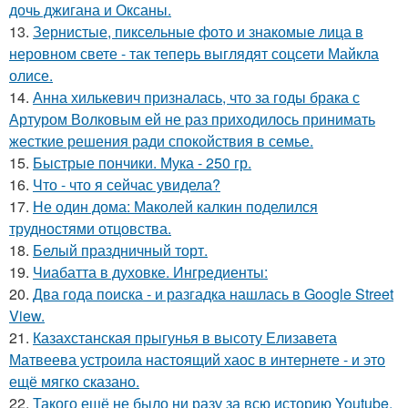
дочь джигана и Оксаны.
13.
Зернистые, пиксельные фото и знакомые лица в
неровном свете - так теперь выглядят соцсети Майкла
олисе.
14.
Анна хилькевич призналась, что за годы брака с
Артуром Волковым ей не раз приходилось принимать
жесткие решения ради спокойствия в семье.
15.
Быстрые пончики. Мука - 250 гр.
16.
Что - что я сейчас увидела?
17.
Не один дома: Маколей калкин поделился
трудностями отцовства.
18.
Белый праздничный торт.
19.
Чиабатта в духовке. Ингредиенты:
20.
Два года поиска - и разгадка нашлась в Google Street
View.
21.
Казахстанская прыгунья в высоту Елизавета
Матвеева устроила настоящий хаос в интернете - и это
ещё мягко сказано.
22.
Такого ещё не было ни разу за всю историю Youtube.