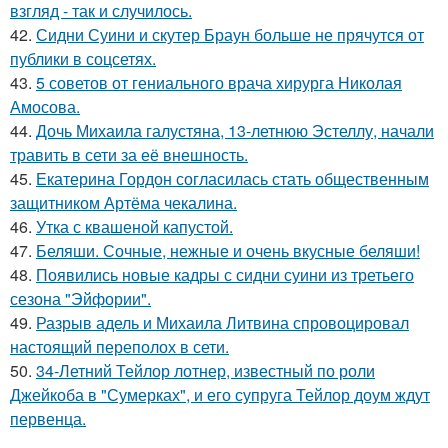
взгляд - так и случилось.
42.
Сидни Суини и скутер Браун больше не прячутся от
публики в соцсетях.
43.
5 советов от гениального врача хирурга Николая
Амосова.
44.
Дочь Михаила галустяна, 13-летнюю Эстеллу, начали
травить в сети за её внешность.
45.
Екатерина Гордон согласилась стать общественным
защитником Артёма чекалина.
46.
Утка с квашеной капустой.
47.
Беляши. Сочные, нежные и очень вкусные беляши!
48.
Появились новые кадры с сидни суини из третьего
сезона "Эйфории".
49.
Разрыв адель и Михаила Литвина спровоцировал
настоящий переполох в сети.
50.
34-Летний Тейлор лотнер, известный по роли
Джейкоба в "Сумерках", и его супруга Тейлор доум ждут
первенца.