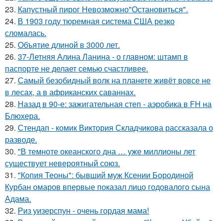
23.
Капустный пирог Невозможно"Остановиться".
24.
В 1903 году тюремная система США резко
сломалась.
25.
Объятие длиной в 3000 лет.
26.
37-Летняя Алина Ланина - о главном: штамп в
паспорте не делает семью счастливее.
27.
Самый безобидный волк на планете живёт вовсе не
в лесах, а в африканских саваннах.
28.
Назад в 90-е: зажигательная степ - аэробика в FH на
Блюхера.
29.
Стендап - комик Виктория Складчикова рассказала о
разводе.
30.
"В темноте океанского дна … уже миллионы лет
существует невероятный союз.
31.
"Копия Теоны": бывший муж Ксении Бородиной
Курбан омаров впервые показал лицо годовалого сына
Адама.
32.
Риз уизерспун - очень гордая мама!