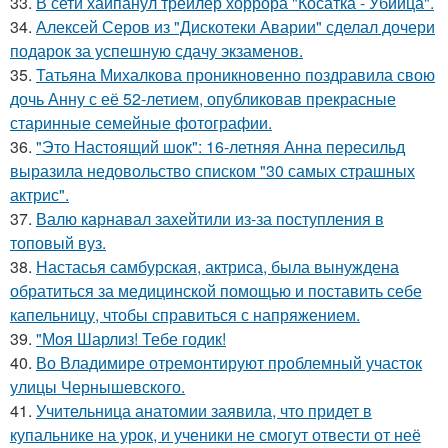
33.
В сети хайпанул трейлер хоррора "Косатка - Убийца".
34.
Алексей Серов из "Дискотеки Аварии" сделал дочери
подарок за успешную сдачу экзаменов.
35.
Татьяна Михалкова проникновенно поздравила свою
дочь Анну с её 52-летием, опубликовав прекрасные
старинные семейные фотографии.
36.
"Это Настоящий шок": 16-летняя Анна пересильд
выразила недовольство списком "30 самых страшных
актрис".
37.
Валю карнавал захейтили из-за поступления в
топовый вуз.
38.
Настасья самбурская, актриса, была вынуждена
обратиться за медицинской помощью и поставить себе
капельницу, чтобы справиться с напряжением.
39.
"Моя Шарлиз! Тебе годик!
40.
Во Владимире отремонтируют проблемный участок
улицы Чернышевского.
41.
Учительница анатомии заявила, что придет в
купальнике на урок, и ученики не смогут отвести от неё