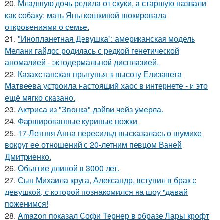
20.
Младшую дочь родила от скуки, а старшую назвали
как собаку: мать Яны кошкиной шокировала
откровениями о семье.
21.
"Инопланетная Девушка": американская модель
Мелани гайдос родилась с редкой генетической
аномалией - эктодермальной дисплазией.
22.
Казахстанская прыгунья в высоту Елизавета
Матвеева устроила настоящий хаос в интернете - и это
ещё мягко сказано.
23.
Актриса из "Звонка" дэйви чейз умерла.
24.
Фаршированные куриные ножки.
25.
17-Летняя Анна пересильд высказалась о шумихе
вокруг ее отношений с 20-летним певцом Ваней
Дмитриенко.
26.
Объятие длиной в 3000 лет.
27.
Сын Михаила круга, Александр, вступил в брак с
девушкой, с которой познакомился на шоу "давай
поженимся!
28.
Amazon показал Софи Тернер в образе Лары крофт