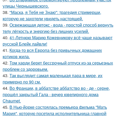
улицы Чернышевского.
38.
"Маска, я Тебя не Знаю": трагедия стримерши,
которую не захотели увидеть настоящей.
39.
Освежающая детокс - вода - простой способ вернуть
телу лёгкость и энергию без лишних усилий.
40.
41-Летнюю Марию Кожевникову всё чаще называют
русской Блейк лайвли!
41.
Когда-то вся Европа без привычных домашних
котиков жила.
42.
Том харди берет бессрочный отпуск из-за серьезных
проблем со здоровьем.
43.
Так выглядит самая маленькая пара в мире, их
примерно по 90 см.
44.
Во Франции, в аббатстве аббатство во - де - серне,
прошёл закрытый Гала - вечер ювелирного дома
Chaumet.
45.
В Нью-йорке состоялась премьера фильма "Мать
Мария", которую посетила исполнительница главной