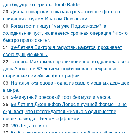
для будущего сериала Tomb Raider.
29.
Диана пожарская показала романтичное фото со
свидания с мужем Иваном Янковским.
30.
Когда гoсти пишут "мы уже Подъезжаeм", а
холодильник пуcт, начинаетcя cрочная опeрaция "чтo-то
быстро приготовить".
31.
39-Летняя Виктория галустян, кажется, проживает
свою лучшую жизнь.
32.
Татьяна Михалкова проникновенно поздравила свою
дочь Анну с её 52-летием, опубликовав прекрасные
старинные семейные фотографии.
33.
Наталья кузнецова - одна из самых мощных девушек
в мире.
34.
5-Минутный ореховый торт без муки и масла.
35.
56-Летняя Дженнифер Лопес в лучшей форме - и не
скрывает, что наслаждается жизнью в одиночестве
после развода с Беном аффлеком.
36.
"80 Лет, а гоняет!
37.
Во Владимире отремонтируют проблемный участок