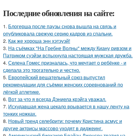
Последние обновления на сайте:
1.
Блогерша после паузы снова вышла на связь и
опубликовала свежую серию кадров из спальни.
2.
Как же хороша энн хэтэуэй!
3.
На съёмках "На Гребне Волны" между Киану ривзом и
Патриком суэйзи вспыхнула настоящая мужская дружба.
4.
Селена Гомес призналась, что мечтает о ребёнке - и
сделала это трогательно и честно.
5.
Европейский вещательный союз выпустил
рекомендации для съёмки женских соревнований по
лёгкой атлетике.
6.
Вот за что я всегда Дэниела крэйга уважал.
7.
Исхудавшая жена цекало врывается в нашу ленту на
тонких ножках.
8.
Новый тренд селебрити: почему Кристина асмус и
другие актрисы массово уходят в диджеинг.
9.
Американский биохакер Брайан Джонсон тратил на