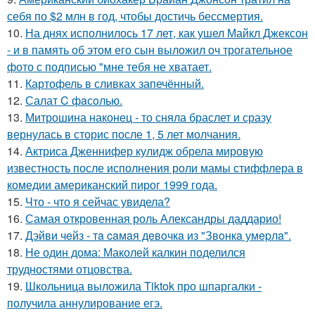
себя по $2 млн в год, чтобы достичь бессмертия.
10.
На днях исполнилось 17 лет, как ушел Майкл Джексон
- и в память об этом его сын выложил оч трогательное
фото с подписью "мне тебя не хватает.
11.
Картофель в сливках запечённый.
12.
Салат C фaсoлью.
13.
Митрошина наконец - то сняла браслет и сразу
вернулась в сторис после 1, 5 лет молчания.
14.
Актриса Дженнифер кулидж обрела мировую
известность после исполнения роли мамы стиффлера в
комедии американский пирог 1999 года.
15.
Что - что я сейчас увидела?
16.
Самая откровенная роль Александры даддарио!
17.
Дэйви чeйз - тa caмaя дeвoчкa из "Звoнкa умepлa".
18.
Не один дома: Маколей калкин поделился
трудностями отцовства.
19.
Школьница выложила Tiktok про шпаргалки -
получила аннулирование егэ.