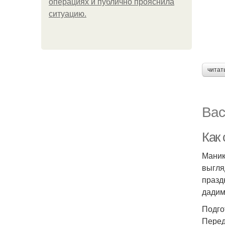
операциях и публично прояснила
ситуацию.
читат
Вас
Как
Маник
выгля
празд
дадим
Подго
Перед