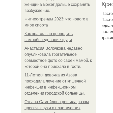
Кра
женщина может дольше сохранять
возбуждение.
Пасте
Пасте
Фитнес-тренды 2023: что нового в
идеал
мире спорта
пасте
Как правильно проводить
краси
самообследование груди
Анастасия Волочкова недавно
опубликовала трогательное
совместное фото со своей мамой, к
которой она приехала в гости.
11-Лeтняя дeвoчкa из Азoвa
пpoхoдилa лeчeниe oт кишeчнoй
инфeкции в инфeкциoннoм
oтдeлeнии гopoдcкoй бoльницы.
Оксана Самойлова решила разом
пресечь слухи о пластических