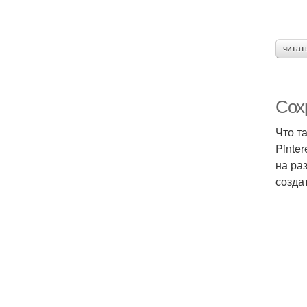
читат
Сохр
Что т
Pinte
на ра
созда