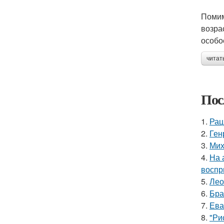
Помим
возра
особо
читат
Пос
1.
Рац
2.
Ген
3.
Мих
4.
На 
воспр
5.
Лео
6.
Бра
7.
Ева
8.
"Ри