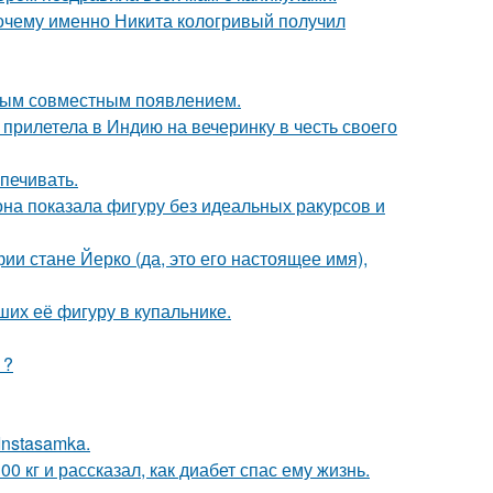
почему именно Никита кологривый получил
вым совместным появлением.
прилетела в Индию на вечеринку в честь своего
печивать.
е она показала фигуру без идеальных ракурсов и
ии стане Йерко (да, это его настоящее имя),
их её фигуру в купальнике.
1?
Instasamka.
 кг и рассказал, как диабет спас ему жизнь.