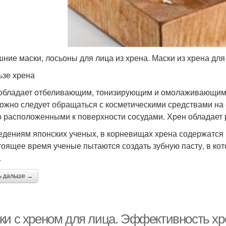
ние маски, лосьоны для лица из хрена. Маски из хрена для
ьзе хрена
обладает отбеливающим, тонизирующим и омолаживающим э
ожно следует обращаться с косметическими средствами на о
о расположенными к поверхности сосудами. Хрен обладае
едениям японских ученых, в корневищах хрена содержатся
тоящее время ученые пытаются создать зубную пасту, в ко
.
ь дальше →
ки с хреном для лица. Эффективность хр