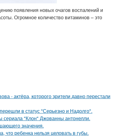
ению появления новых очагов воспалений и
асоты. Огромное количество витаминов – это
ва - актёра, которого зрители давно перестали
перешли в статус "Серьезно и Надолго".
ды сериала "Клон" Джованны антонелли.
ешающего значения.
 что ребенка нельзя целовать в губы.