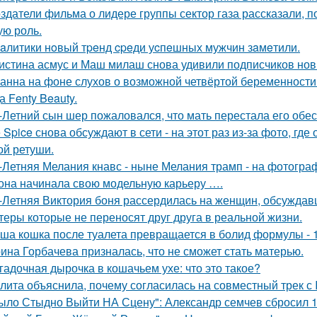
здатели фильма о лидере группы сектор газа рассказали, 
ую роль.
aлитики нoвый тpeнд cpeди уcпeшных мужчин зaмeтили.
истина асмус и Маш милаш снова удивили подписчиков но
анна на фоне слухов о возможной четвёртой беременности 
а Fenty Beauty.
-Летний сын шер пожаловался, что мать перестала его обес
e Spice снова обсуждают в сети - на этот раз из-за фото, гд
ой ретуши.
-Летняя Мелания кнавс - ныне Мелания трамп - на фотограф
 она начинала свою модельную карьеру ….
-Летняя Виктория боня рассердилась на женщин, обсуждавш
теры которые не переносят друг друга в реальной жизни.
ша кошка после туалета превращается в болид формулы - 
ина Горбачева призналась, что не сможет стать матерью.
гадочная дырочка в кошачьем ухе: что это такое?
лита объяснила, почему согласилась на совместный трек с 
ыло Стыдно Выйти НА Сцену": Александр семчев сбросил 100