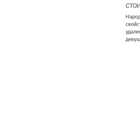
сто
Народ
свойс
удале
девуш