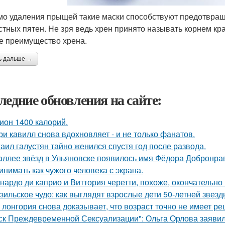
о удаления прыщей такие маски способствуют предотвращ
стных пятен. Не зря ведь хрен принято называть корнем кр
е преимущество хрена.
ь дальше →
ледние обновления на сайте:
ион 1400 калорий.
ри кавилл снова вдохновляет - и не только фанатов.
аил галустян тайно женился спустя год после развода.
аллее звёзд в Ульяновске появилось имя Фёдора Добронраво
инимать как чужого человека с экрана.
нардо ди каприо и Виттория черетти, похоже, окончательно 
зильское чудо: как выглядят взрослые дети 50-летней звез
 лонгория снова доказывает, что возраст точно не имеет р
ск Преждевременной Сексуализации": Ольга Орлова заявила,