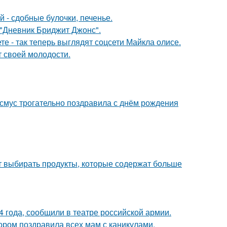
 - сдобные булочки, печенье.
 "Дневник Бриджит Джонс".
е - так теперь выглядят соцсети Майкла олисе.
т своей молодости.
асмус трогательно поздравила с днём рождения
чит выбирать продукты, которые содержат больше
 года, сообщили в театре российской армии.
ором поздравила всех мам с каникулами.