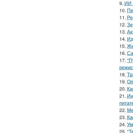
9.
ИИ 
10.
Пе
11.
Ре
12.
Зе
13.
Ак
14.
Ид
15.
Жю
16.
Са
17.
"П
режис
18.
Тр
19.
Оп
20.
Ка
21.
Ин
питат
22.
Ме
23.
Ка
24.
Ум
25.
"Т