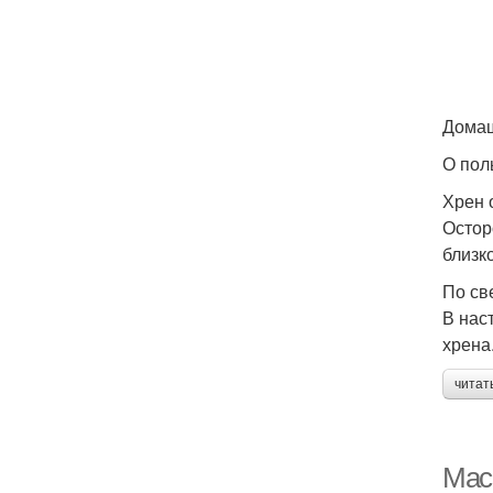
Домаш
О пол
Хрен 
Остор
близк
По св
В нас
хрена
читат
Мас