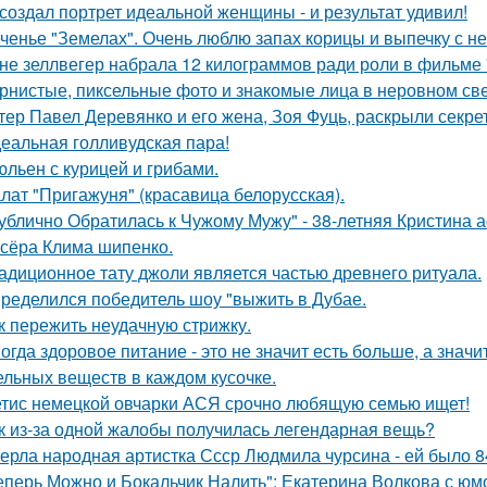
создал портрет идеальной женщины - и результат удивил!
ченье "Земелах". Очень люблю запах корицы и выпечку с ней
не зеллвегер набрала 12 килограммов ради роли в фильме
рнистые, пиксельные фото и знакомые лица в неровном свет
тер Павел Деревянко и его жена, Зоя Фуць, раскрыли секре
еальная голливудская пара!
льен с курицей и грибами.
лат "Пригажуня" (красавица белорусская).
ублично Обратилась к Чужому Мужу" - 38-летняя Кристина 
сёра Клима шипенко.
адиционное тату джоли является частью древнего ритуала.
ределился победитель шоу "выжить в Дубае.
к пережить неудачную стрижку.
огда здоровое питание - это не значит есть больше, а зна
ельных веществ в каждом кусочке.
тис немецкой овчарки АСЯ срочно любящую семью ищет!
к из-за одной жалобы получилась легендарная вещь?
ерла народная артистка Ссср Людмила чурсина - ей было 84
еперь Можно и Бокальчик Налить": Екатерина Волкова с юм