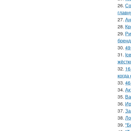
26.
Со
главн
27.
Ан
28.
Кр
29.
Ри
бренд
30.
49
31.
Ic
жёстк
32.
16
когда
33.
46
34.
Ак
35.
Ва
36.
Ир
37.
За
38.
Ло
39.
"Б