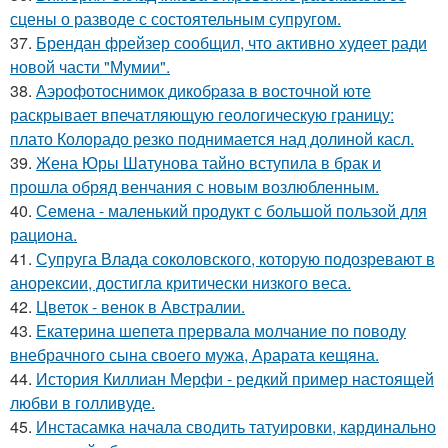
сцены о разводе с состоятельным супругом.
37.
Брендан фрейзер сообщил, что активно худеет ради
новой части "Мумии".
38.
Аэрофотоснимок дикобpaза в восточной юте
раскрывает впечатляющую геологическую границу:
плато Колорадо резко поднимается над долиной касл.
39.
Жена Юры Шатунова тайно вступила в брак и
прошла обряд венчания с новым возлюбленным.
40.
Семена - маленький продукт с большой пользой для
рациона.
41.
Супруга Влада соколовского, которую подозревают в
анорексии, достигла критически низкого веса.
42.
Цветок - венок в Австралии.
43.
Екатерина шепета прервала молчание по поводу
внебрачного сына своего мужа, Арарата кещяна.
44.
История Киллиан Мерфи - редкий пример настоящей
любви в голливуде.
45.
Инстасамка начала сводить татуировки, кардинально