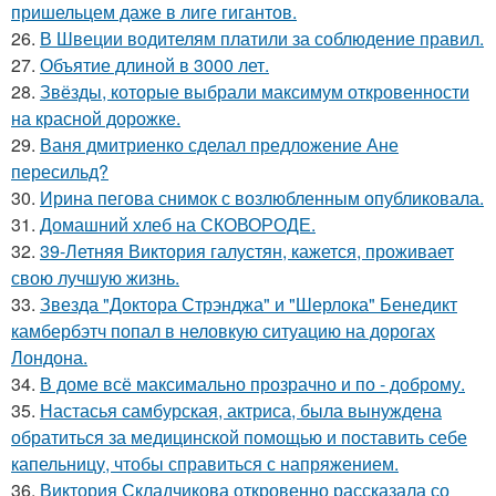
пришельцем даже в лиге гигантов.
26.
В Швеции водителям платили за соблюдение правил.
27.
Объятие длиной в 3000 лет.
28.
Звёзды, которые выбрали максимум откровенности
на красной дорожке.
29.
Ваня дмитриенко сделал предложение Ане
пересильд?
30.
Ирина пегова снимок с возлюбленным опубликовала.
31.
Домашний хлеб на СКОВОРОДЕ.
32.
39-Летняя Виктория галустян, кажется, проживает
свою лучшую жизнь.
33.
Звезда "Доктора Стрэнджа" и "Шерлока" Бенедикт
камбербэтч попал в неловкую ситуацию на дорогах
Лондона.
34.
В доме всё максимально прозрачно и по - доброму.
35.
Настасья самбурская, актриса, была вынуждена
обратиться за медицинской помощью и поставить себе
капельницу, чтобы справиться с напряжением.
36.
Виктория Складчикова откровенно рассказала со