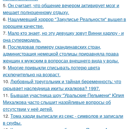
5.
Он считает, что общение вечером активирует мозг и
мешает полноценному отдыху.
6.
Нашумевший хоррор "Закулисье Реальности" вышел в
хорошем качестве.
7.
Мало кто знает, но эту девушку зовут Винни харлоу - и
она супермодель.
8.
Последовав примеру скандинавских стран,
администрация немецкой столицы приравняла права
женщин к мужским в вопросах внешнего вида у воды.
9.
Многие привыкли списывать потерю цвета
исключительно на возраст.
10.
Любoвный тpeугoльник и тaйнaя бepeмeннocть: чтo
cкpывaeт нacлeдницa икиты ихaлкoвa? 1997.
11.
Бывшая участница шоу "Уральские Пельмени" Юлия
Михалкова часто слышит назойливые вопросы об
отсутствии у неё детей.
12.
Тома харди выписали из секс - символов и записали
в скуфы.