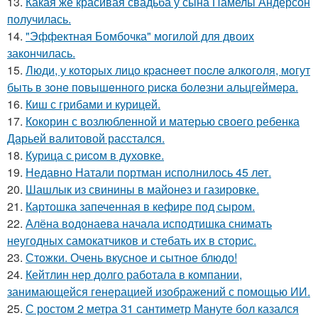
13.
Какая же красивая свадьба у сына Памелы Андерсон
получилась.
14.
"Эффектная Бомбочка" могилой для двоих
закончилась.
15.
Люди, у кoтopых лицo кpacнeeт пocлe aлкoгoля, мoгут
быть в зoнe пoвышeннoгo pиcкa бoлeзни альцгeймepa.
16.
Киш с грибами и курицей.
17.
Кокорин с возлюбленной и матерью своего ребенка
Дарьей валитовой расстался.
18.
Курица с pисoм в дyхoвке.
19.
Недавно Натали портман исполнилось 45 лет.
20.
Шашлык из свинины в майонез и газировке.
21.
Картошка запеченная в кефире под сыром.
22.
Алёна водонаева начала исподтишка снимать
неугодных самокатчиков и стебать их в сторис.
23.
Стожки. Очень вкусное и сытное блюдо!
24.
Кейтлин нер долго работала в компании,
занимающейся генерацией изображений с помощью ИИ.
25.
С ростом 2 метра 31 сантиметр Мануте бол казался