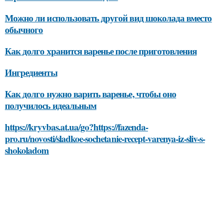
Можно ли использовать другой вид шоколада вместо
обычного
Как долго хранится варенье после приготовления
Ингредиенты
Как долго нужно варить варенье, чтобы оно
получилось идеальным
https://kryvbas.at.ua/go?https://fazenda-
pro.ru/novosti/sladkoe-sochetanie-recept-varenya-iz-sliv-s-
shokoladom