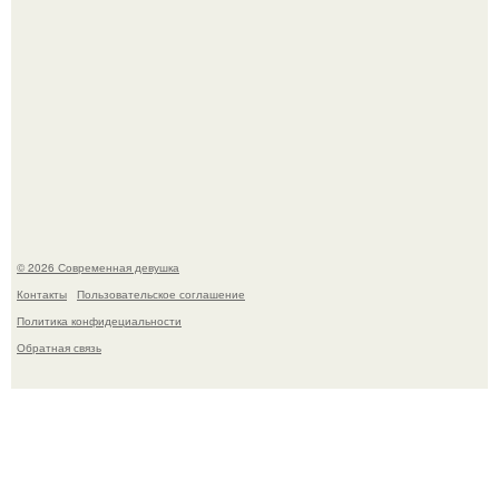
Джастин и хейли бибер, которые в прошлом месяце
отметили восьмую годовщину помолвки, показали новые
фото с совместного отдыха.
© 2026 Современная девушка
Контакты
Пользовательское соглашение
Политика конфидециальности
Обратная связь