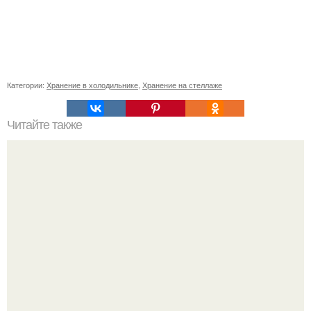
Категории:
Хранение в холодильнике
,
Хранение на стеллаже
Читайте также
Красивые и стильные: втирка на бордовых ногтях