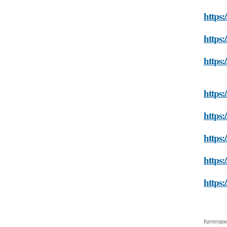
https:
https:
https
https:
https:
https:
https:
https:
Категори