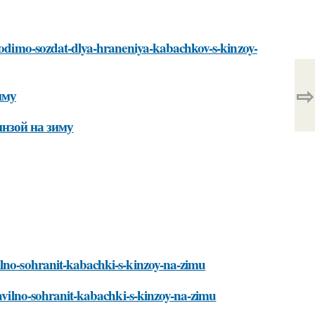
bhodimo-sozdat-dlya-hraneniya-kabachkov-s-kinzoy-
⇨
иму
инзой на зиму
ilno-sohranit-kabachki-s-kinzoy-na-zimu
ravilno-sohranit-kabachki-s-kinzoy-na-zimu