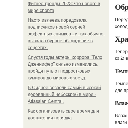
Обр
Фитнес-тренды 2023: что нового в
мире спорта
Перед
Настя ивлеева порадовала
холод
подписчиков новой серией
эффектных снимков - и, как обычно,
Хра
вызвала бурное обсуждение в
соцсетях.
Тепер
Спустя годы актеры хоррора "Тело
кабач
Дженнифер" сильно изменились,
Темп
пройдя путь от подростковых
кумиров до мировых звезд.
Темп
В Сиднее возвели самый высокий
для п
деревянный небоскреб в мире -
Влаж
Atlassian Central.
Как организовать свое время для
Влаж
достижения порядка
влаги