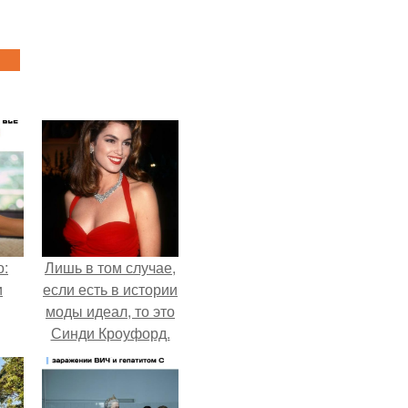
о:
Лишь в том случае,
и
если есть в истории
моды идеал, то это
Синди Кроуфорд.