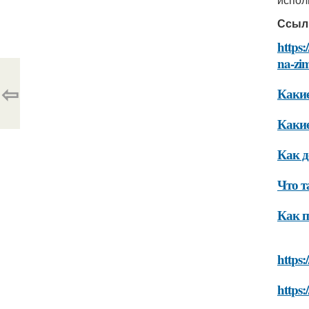
Ссыл
https:
na-zi
⇦
Какие
Какие
Как д
Что т
Как п
https:
https: