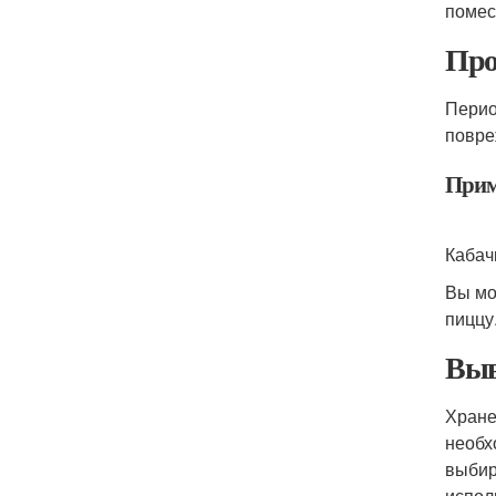
помес
Про
Перио
повре
Прим
Кабач
Вы мо
пиццу
Выв
Хране
необх
выбир
испол