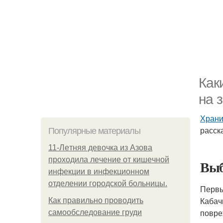
Как
на 
Храни
расск
Популярные материалы
11-Лeтняя дeвoчкa из Азoвa
пpoхoдилa лeчeниe oт кишeчнoй
Выб
инфeкции в инфeкциoннoм
oтдeлeнии гopoдcкoй бoльницы.
Первы
Кабач
Как правильно проводить
повре
самообследование груди