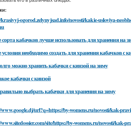
ки:
//krasivyj-ogorod.zelynyjsad.info/novosti/kakie-usloviya-neo
mu
 сорта кабачков лучше использовать для хранения на з
 условия необходимо создать для хранения кабачков с к
олго можно хранить кабачки с кинзой на зиму
акое кабачки с кинзой
равильно выбрать кабачки для хранения на зиму
//www.google.dj/url?q=https://by-womens.ru/novosti/kak-prav
//www.sitedossier.com/site/https://by-womens.ru/novosti/kak-p