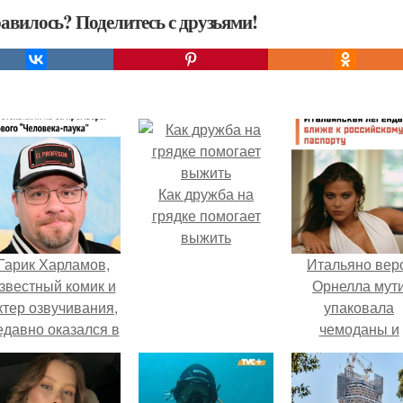
авилось? Поделитесь с друзьями!
Как дружба на
грядке помогает
выжить
Гарик Харламов,
Итальяно вер
звестный комик и
Орнелла мут
ктер озвучивания,
упаковала
едавно оказался в
чемоданы и
центре внимания
готовится
з-за своей работы
обзавестись
над озвучкой
красным