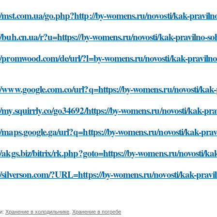
//mst.com.ua/go.php?http://by-womens.ru/novosti/kak-praviln
//buh.cn.ua/r?u=https://by-womens.ru/novosti/kak-pravilno-s
://promwood.com/de/url/?l=by-womens.ru/novosti/kak-pravilno
//www.google.com.co/url?q=https://by-womens.ru/novosti/kak
//my.squirrly.co/go34692/https://by-womens.ru/novosti/kak-pr
//maps.google.ga/url?q=https://by-womens.ru/novosti/kak-pra
//akgs.biz/bitrix/rk.php?goto=https://by-womens.ru/novosti/k
//silverson.com/?URL=https://by-womens.ru/novosti/kak-pravi
и:
Хранение в холодильнике
,
Хранение в погребе