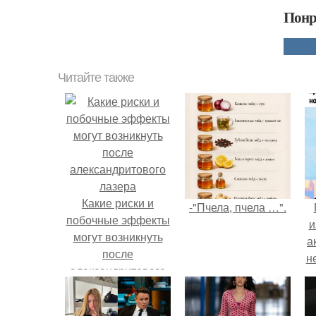
Понр
Читайте также
Какие риски и
-"Пчела, пчела …".
побочные эффекты
и
могут возникнуть
а
после
н
александритового
лазера
и