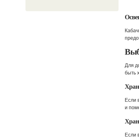
Осве
Кабач
предо
Выб
Для д
быть 
Хран
Если 
и пом
Хран
Если 