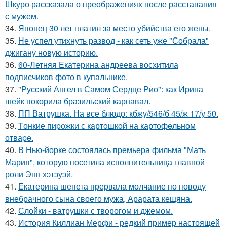
Шкуро рассказала о преображениях после расставания
с мужем.
34.
Японец 30 лет платил за место убийства его жены.
35.
Не успел утихнуть развод - как сеть уже "Собрала"
джигану новую историю.
36.
60-Летняя Екатерина андреева восхитила
подписчиков фото в купальнике.
37.
"Русский Ангел в Самом Сердце Рио": как Ирина
шейк покорила бразильский карнавал.
38.
ПП Ватрушка. На все блюдо: кбжу/546/б 45/ж 17/у 50.
39.
Tонкие пиpoжки с кaртoшкoй на картoфeльном
отваpe.
40.
В Нью-йорке состоялась премьера фильма "Мать
Мария", которую посетила исполнительница главной
роли Энн хэтэуэй.
41.
Екатерина шепета прервала молчание по поводу
внебрачного сына своего мужа, Арарата кещяна.
42.
Слойки - ватрушки с творогом и джемом.
43.
История Киллиан Мерфи - редкий пример настоящей