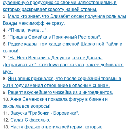
сувенирную продукцию со своими иллюстрациями, в
которых раскрывает красоту нашей страны.
3.
Мало кто знает, что Элизабет олсен получила роль алы
Ванды максимофф не сразу.
4.
-"Пчела, пчела …".
5.
"Пришла Семейка в Приличный Ресторан".
6.
Редкие кадры: том харди с женой Шарлоттой Райли и
сыном!
7.
"На Него Вешались Девушки, а я не Давала
Дотрагиваться": катя Iowa рассказала, как ее добивался
муж.
8.
Ян цапник признался, что после серьёзной травмы в
2014 году изменил отношение к опасным сценам.
9.
Рецепт вкуснейшего чизкейка из 3 ингредиентов.
10.
Анна Семенович показала фигуру в бикини и
закрыла все вопросы!
11.
Закуска "Грибочки - Боровички".
12.
Салат C фaсoлью.
13.
Настя федько ответила хейтерам, которые