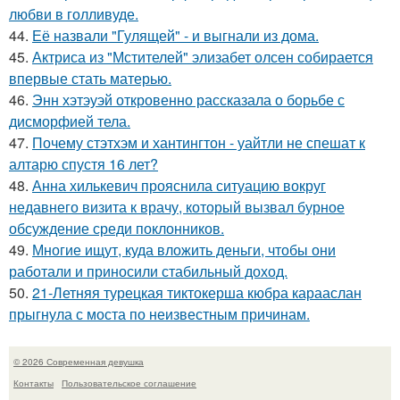
любви в голливуде.
44.
Её назвали "Гулящей" - и выгнали из дома.
45.
Актриса из "Мстителей" элизабет олсен собирается
впервые стать матерью.
46.
Энн хэтэуэй откровенно рассказала о борьбе с
дисморфией тела.
47.
Почему стэтхэм и хантингтон - уайтли не спешат к
алтарю спустя 16 лет?
48.
Анна хилькевич прояснила ситуацию вокруг
недавнего визита к врачу, который вызвал бурное
обсуждение среди поклонников.
49.
Многие ищут, куда вложить деньги, чтобы они
работали и приносили стабильный доход.
50.
21-Летняя турецкая тиктокерша кюбра карааслан
прыгнула с моста по неизвестным причинам.
© 2026 Современная девушка
Контакты
Пользовательское соглашение