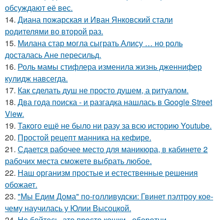
обсуждают её вес.
14.
Диана пожарская и Иван Янковский стали
родителями во второй раз.
15.
Милана стар могла сыграть Алису … но роль
досталась Ане пересильд.
16.
Роль мамы стифлера изменила жизнь дженнифер
кулидж навсегда.
17.
Как сделать душ не просто душем, а ритуалом.
18.
Два года поиска - и разгадка нашлась в Google Street
View.
19.
Такого ещё не было ни разу за всю историю Youtube.
20.
Простой рецепт манника на кефире.
21.
Сдается рабочее место для маникюра, в кабинете 2
рабочих места сможете выбрать любое.
22.
Наш организм простые и естественные решения
обожает.
23.
"Мы Едим Дома" по-голливудски: Гвинет пэлтроу кое-
чему научилась у Юлии Высоцкой.
24.
Не бойтесь, это просто кошки - оборотни.