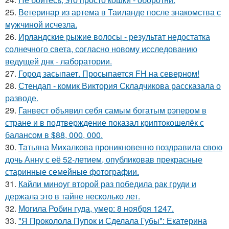
25.
Ветеринар из артема в Таиланде после знакомства с
мужчиной исчезла.
26.
Ирландские рыжие волосы - результат недостатка
солнечного света, согласно новому исследованию
ведущей днк - лаборатории.
27.
Город засыпает. Просыпается FH на северном!
28.
Стендап - комик Виктория Складчикова рассказала о
разводе.
29.
Ганвест объявил себя самым богатым рэпером в
стране и в подтверждение показал криптокошелёк с
балансом в $88, 000, 000.
30.
Татьяна Михалкова проникновенно поздравила свою
дочь Анну с её 52-летием, опубликовав прекрасные
старинные семейные фотографии.
31.
Кайли миноуг второй раз победила рак груди и
держала это в тайне несколько лет.
32.
Могила Робин гуда, умер: 8 ноября 1247.
33.
"Я Проколола Пупок и Сделала Губы": Екатерина