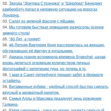
32.
Звезда "Доктора Стрэнджа" и "Шерлока" Бенедикт
камбербэтч попал в неловкую ситуацию на дорогах
Лондона.
33.
Салат из зеленой фасоли с яйцами.
34.
Мы готовим быстрые домашние разносолы осенне
зимнего стола!
35.
"80 Лет, а гоняет!
36.
46-Летняя Виктория боня рассердилась на женщин,
обсуждавших её фигуру в купальнике.
37.
Ариана гранде вспомнила времена Snapchat, начав
вновь делиться огромным количеством личных
фотографий с репетиции тура, но теперь в ig.
38.
1 мая в Санкт-петербурге прошел забег в формате
эстафеты.
39.
Витаминные кубики - удобный способ быстро сделать
вкусный и ароматный напиток.
40.
Семья Аллы и Максима празднует день рождения
Галкина.
41.
Юлия гаврилина - одна из актрис проекта открытый