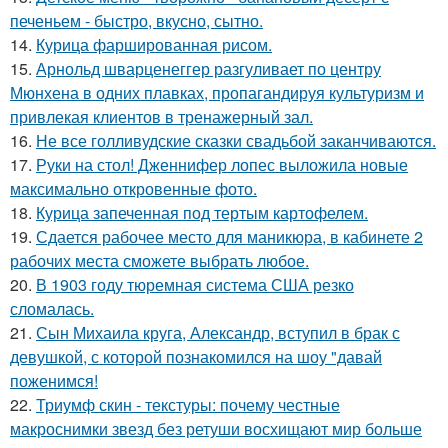
печеньем - быстро, вкусно, сытно.
14.
Курица фаршированная рисом.
15.
Арнольд шварценеггер разгуливает по центру
Мюнхена в одних плавках, пропагандируя культуризм и
привлекая клиентов в тренажерный зал.
16.
Не все голливудские сказки свадьбой заканчиваются.
17.
Руки на стол! Дженнифер лопес выложила новые
максимально откровенные фото.
18.
Курица запеченная под тертым картофелем.
19.
Сдается рабочее место для маникюра, в кабинете 2
рабочих места сможете выбрать любое.
20.
В 1903 году тюремная система США резко
сломалась.
21.
Сын Михаила круга, Александр, вступил в брак с
девушкой, с которой познакомился на шоу "давай
поженимся!
22.
Триумф скин - текстуры: почему честные
макроснимки звезд без ретуши восхищают мир больше