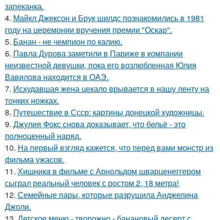
запеканка.
4.
Майкл Джексон и Брук шилдс познакомились в 1981
году на церемонии вручения премии "Оскар".
5.
Банан - не чемпион по калию.
6.
Павла Дурова заметили в Париже в компании
неизвестной девушки, пока его возлюбленная Юлия
Вавилова находится в ОАЭ.
7.
Исхудавшая жена цекало врывается в нашу ленту на
тонких ножках.
8.
Путешествие в Ссср: картины донецкой художницы.
9.
Джулия Фокс снова доказывает, что бельё - это
полноценный наряд.
10.
На первый взгляд кажется, что перед вами монстр из
фильма ужасов.
11.
Хищника в фильме с Арнольдом шварценеггером
сыграл реальный человек с ростом 2, 18 метра!
12.
Семейные пары, которые разрушила Анджелина
Джоли.
13.
Детское меню - творожно - банановый десерт с