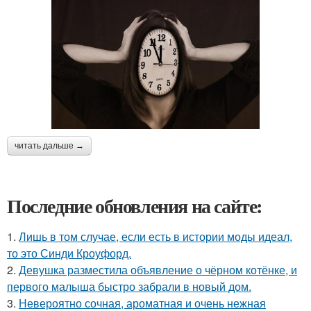
читать дальше →
Последние обновления на сайте:
1.
Лишь в том случае, если есть в истории моды идеал,
то это Синди Кроуфорд.
2.
Девушка разместила объявление о чёрном котёнке, и
первого малыша быстро забрали в новый дом.
3.
Невероятно сочная, ароматная и очень нежная