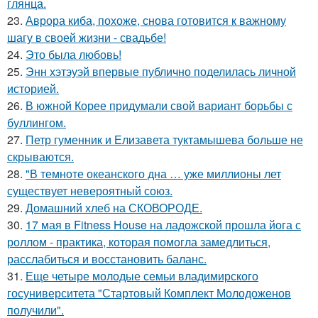
глянца.
23.
Аврора киба, похоже, снова готовится к важному
шагу в своей жизни - свадьбе!
24.
Это была любовь!
25.
Энн хэтэуэй впервые публично поделилась личной
историей.
26.
В южной Корее придумали свой вариант борьбы с
буллингом.
27.
Петр гуменник и Елизавета туктамышева больше не
скрываются.
28.
"В темноте океанского дна … уже миллионы лет
существует невероятный союз.
29.
Домашний хлеб на СКОВОРОДЕ.
30.
17 мая в Fitness House на ладожской прошла йога с
роллом - практика, которая помогла замедлиться,
расслабиться и восстановить баланс.
31.
Еще четыре молодые семьи владимирского
госуниверситета "Стартовый Комплект Молодоженов
получили".