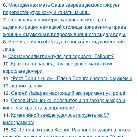
6.
Многодетная мать Саша зверева демонстрирует
перерастянутую кожу и канаты мышц.
7.
Последовав примеру скандинавских стран,
администрация немецкой столицы приравняла права
женщин к мужским в вопросах внешнего вида у воды.
8.
В сети активно обсуждают новый метод изменения
лица.
9.
Как наносили грим гуля для сериала "Fallout"?
10.
Красота по наследству: звёздные мамы и их
взрослые дочери.
11.
"Рост Вани 175 см": Елена Ваенга снялась с мужем и
13-летним сыном.
12.
Сергей Лазарев настоящий эксперимент устроил!
13.
Олеся Иванченко: ослепительная звезда юмора и
кино, чья красота завораживает.
14.
Комедийной звезде удалось похудеть на 57
килограммов!
15.
52-Летняя актриса Ксения Раппопорт заявила, что в
российском кино нет места для женщин после 50 лет.