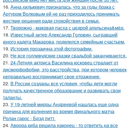
16.
Анна хилькевич призналась, что за годы брака с
Артуром Волковым ей не раз приходилось принимать
жесткие решения ради спокойствия в семье.
17.
Творожно - маковая пасха с цедрой апельсина&мёд.
18.
Известный актер Александр Головин, сыгравший
юного кадета Макарова, поделился семейным счастьем.
19.
История прозаична этой фотографии.
20.
Не все голливудские сказки свадьбой заканчиваются.
21.
24-Летняя актриса Василина юсковец страдает от
дисморфофобии, это расстройства, при котором человек
неправильно воспринимает свое отражение.
22.
В России созданы все условия, чтобы дети могли
получать качественное образование и развивать свои
таланты.
23.
У 19-летней мирры Андреевой нашлась еще одна
причина для волнения во время финального матча
Ролан гарос - Брэд питт.
24.
Аврора киба решила наконец - то ответить на все