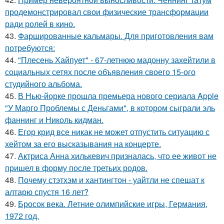
продемонстрировал свои физические трансформации
ради ролей в кино.
43.
Фаршированные кальмары. Для приготовления вам
потребуются:
44.
"Плесень Хайпует" - 67-летнюю мадонну захейтили в
социальных сетях после объявления своего 15-ого
студийного альбома.
45.
В Нью-йорке прошла премьера нового сериала Apple
"У Марго Проблемы с Деньгами", в котором сыграли эль
фаннинг и Николь кидман.
46.
Егор крид все никак не может отпустить ситуацию с
хейтом за его высказывания на концерте.
47.
Актриса Анна хилькевич призналась, что ее живот не
пришел в форму после третьих родов.
48.
Почему стэтхэм и хантингтон - уайтли не спешат к
алтарю спустя 16 лет?
49.
Бросок века. Летние олимпийские игры, Германия,
1972 год.