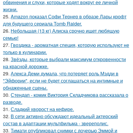
обвинения и слухи, которые ходят вокруг ее личной
жизни.
25.
Amazon показал Софи Тернер в образе Лары крофт
для будущего сериала Tomb Raider.
26.
Небольшая (13 кг) Алиска срочно ищет любящую
семью!
27.
Гвоздика - ароматная специя, которую используют не
только в кулинарии.
28.
Звёзды, которые выбрали максимум откровенности
на красной дорожке.
29.
Алекса Деми думала, что потеряет роль Мэдди в
"Эйфории", если не будет соглашаться на интимные и
обнаженные сцены.
30.
Стендап - комик Виктория Складчикова рассказала о
разводе.
31.
Сладкий хворост на кефире.
32.
В сети активно обсуждают идеальный актерский
состав в адаптации мультфильма - звереполис.
33.
Тимати опубликовал снимки с дочерью Эммой и