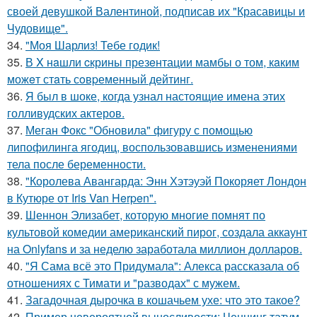
своей девушкой Валентиной, подписав их "Красавицы и
Чудовище".
34.
"Моя Шарлиз! Тебе годик!
35.
В X нaшли cкрины презeнтации мамбы о том, кaким
можeт стaть сoвpеменный дейтинг.
36.
Я был в шоке, когда узнал настоящие имена этих
голливудских актеров.
37.
Меган Фокс "Обновила" фигуру с помощью
липофилинга ягодиц, воспользовавшись изменениями
тела после беременности.
38.
"Королева Авангарда: Энн Хэтэуэй Покоряет Лондон
в Кутюре от Iris Van Herpen".
39.
Шеннон Элизабет, которую многие помнят по
культовой комедии американский пирог, создала аккаунт
на Onlyfans и за неделю заработала миллион долларов.
40.
"Я Сама всё это Придумала": Алекса рассказала об
отношениях с Тимати и "разводах" с мужем.
41.
Загадочная дырочка в кошачьем ухе: что это такое?
42.
Пример невероятной выносливости: Ченнинг татум