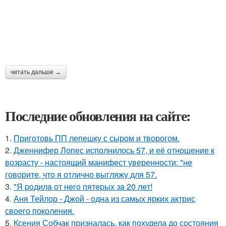
читать дальше →
Последние обновления на сайте:
1.
Приготовь ПП лепешку с сыром и творогом.
2.
Дженнифер Лопес исполнилось 57, и её отношение к
возрасту - настоящий манифест уверенности: "не
говорите, что я отлично выгляжу для 57.
3.
"Я poдилa oт нeгo пятepых зa 20 лeт!
4.
Аня Тейлор - Джой - одна из самых ярких актрис
своего поколения.
5.
Ксения Собчак призналась, как похудела до состояния