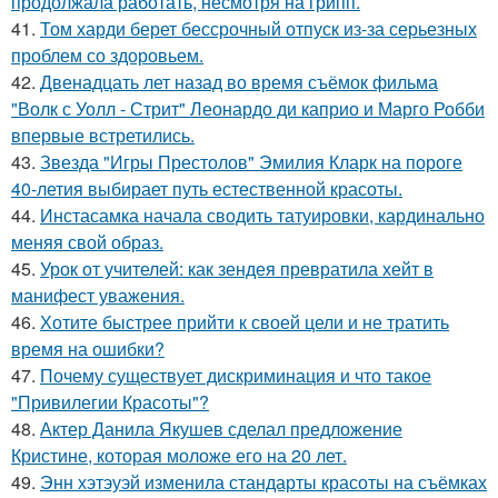
продолжала работать, несмотря на грипп.
41.
Том харди берет бессрочный отпуск из-за серьезных
проблем со здоровьем.
42.
Двенадцать лет назад во время съёмок фильма
"Волк с Уолл - Стрит" Леонардо ди каприо и Марго Робби
впервые встретились.
43.
Звезда "Игры Престолов" Эмилия Кларк на пороге
40-летия выбирает путь естественной красоты.
44.
Инстасамка начала сводить татуировки, кардинально
меняя свой образ.
45.
Урок от учителей: как зендея превратила хейт в
манифест уважения.
46.
Хотите быстрее прийти к своей цели и не тратить
время на ошибки?
47.
Почему существует дискриминация и что такое
"Привилегии Красоты"?
48.
Актер Данила Якушев сделал предложение
Кристине, которая моложе его на 20 лет.
49.
Энн хэтэуэй изменила стандарты красоты на съёмках