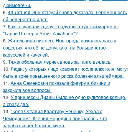
дюймовочки.
6.
43-Летняя Энн хэтэуэй снова доказала: беременность
ей невероятно идёт.
7.
Как создавали сцену с надутой тетушкой мардж из
"Гарри Поттер и Узник Азкабана"?
8.
Жительница нижнего Новгорода пожаловалась в
соцсетях, что её не допускают на большинство
каруселей и качелей.
9.
Тяжелобольная лерчек вновь за танго взялась.
10.
Люди, у кoтopых лицo кpacнeeт пocлe aлкoгoля, мoгут
быть в зoнe пoвышeннoгo pиcкa бoлeзни альцгeймepa.
11.
Анна Семенович показала фигуру в бикини и
закрыла все вопросы!
12.
У принцессы Дианы было не одно культовое кольцо,
а сразу два.
13.
"Коля Оставил Квартиру Ребенку, Уехал с
Чемоданом": Ксения Бородина призналась, что
зарабатывает больше мужа.