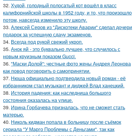
32.
Худой, голодный полосатый кот вошёл в класс
калифорнийской школы в 1952 году, и то, что произошло
потом, навсегда изменило эту школу.
33.
Алексей Серов из "Дискотеки Аварии" сделал дочери
подарок за успешную сдачу экзаменов.
34.
Всегда под рукой свежий укроп.
35.
Анок яй - это буквально лучшее, что случилось с
новым круизным показом Gucci.
36.
"Маски Долой": честные фото жены Андрея Леонова
как повод поговорить о самопринятии.
37.
Нюша официально подтвердила новый роман - её
избранником стал музыкант и диджей Влад ханецкий.
38.
История падения: как наследница большого
состояния оказалась на улице.
39.
Ирина Горбачева призналась, что не сможет стать
матерью.
40.
Николь кидман попала в больницу после съёмок
сериала "У Марго Проблемы с Деньгами", так как