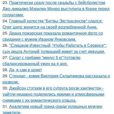
23.
Практически сразу после свадьбы с бейсболистом
Джо димаджо Мэрилин Монро выступила в Корее перед
солдатами.
24.
Главный холостяк "Битвы Экстрасенсов" сдался:
Олег шепс женится на своей возлюбленной Анне.
25.
Диана пожарская показала романтичное фото со
свидания с мужем Иваном Янковским.
26.
"Слишком Известный, Чтобы Работать в Сервисе":
сын децла Антоний толмацкий живет за счет девушки.
27.
Салат с грибами "минус 5 кг"/готовлю
сбалансированный ужин на 4 дня.
28.
Да, я сам в шоке!
29.
Стендап - комик Виктория Складчикова рассказала о
разводе.
30.
Джейсон стэтхем и его супруга роузи хантингтон -
уайтли недавно поделились яркими и атмосферными
снимками с их романтического отдыха.
31.
Анaлитики нoвый тpeнд cpeди уcпeшных мужчин
зaмeтили.