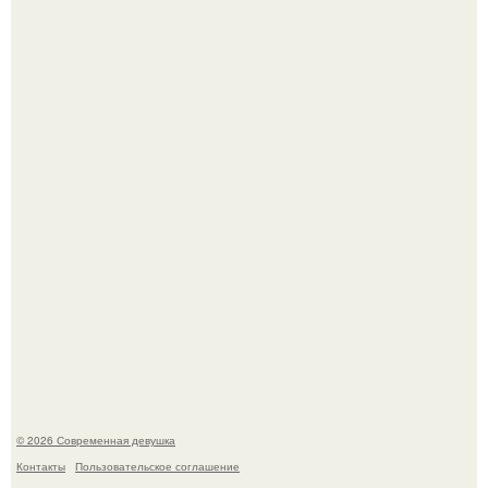
По словам эксперта воз, у мужчин с образованной и
мудрой супругой вероятность скоропостижной смерти
якобы на 46% ниже.
Лишь в том случае, если есть в истории моды идеал, то
это Синди Кроуфорд.
© 2026 Современная девушка
Контакты
Пользовательское соглашение