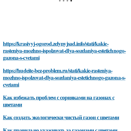
https://krasivyj-ogorod.zelynyjsad.info/stati/kakie-
rasteniya-mozhno-ispolzovat-dlya-sozdaniya-estetichnogo-
gazona-s-cvetami
https://hudeite-bez-problem.ru/stati/kakie-rasteniya-
mozhno-ispolzovat-dlya-sozdaniya-estetichnogo-gazona-s-
cvetami
Как избежать проблем с сорняками на газонах с
цветами
Как создать экологически чистый газон с цветами
Как правильно ухаживать за газонами с цветами