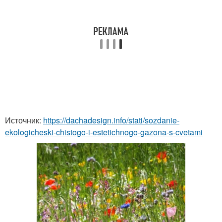
Источник:
https://dachadesign.info/stati/sozdanie-
ekologicheski-chistogo-i-estetichnogo-gazona-s-cvetami