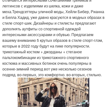
отличается интересными сочетаниями треников и
леггинсов с изделиями из шелка, кожи и даже
меха.Трендсеттеры уличной моды, Хейли Бибер, Рианна
и Белла Хадид, уже давно красуются в модных образах в
стиле спорт-шик. Дизайнеры и стилисты предлагают
дополнять аутфиты со спортивной одеждой
интересными аксессуарами и обувью. Предлагаем
вашему вниманию 5 крутых образов в стиле спорт-глэм,
которые в 2022 году будут на пике популярности.
трикотажный костюм + джорданы + стеганое
пальтокомбинации из трикотажного спортивного
костюма и массивных ботинок очень популярны в
осенне-зимний период вот уже несколько сезонов
подряд. во-первых, это комфортно. во-вторых, стильно.