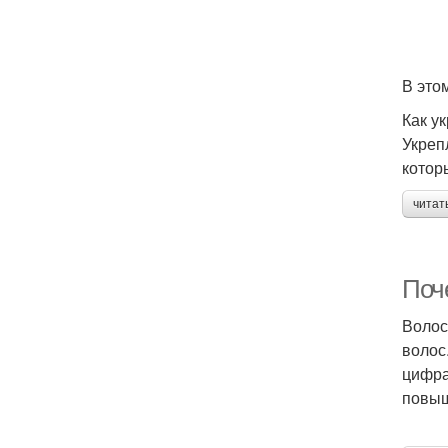
В это
Как у
Укреп
котор
читат
Поч
Волос
волос
цифра
повыш