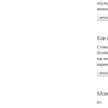
после
жизни
читат
Как
Стома
Особе
как и
карие
читат
Мож
H1