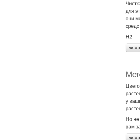
Чистк
для э
они м
средс
H2
читат
Мет
Цвето
расте
у ваш
расте
Но не
вам з
читат