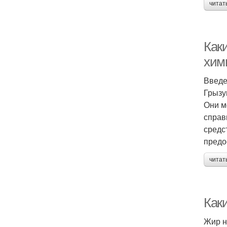
читат
Как
хим
Введ
Грызу
Они м
справ
средс
предо
читат
Как
Жир н