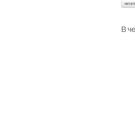
читат
В ч