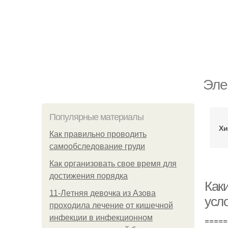
Эле
Популярные материалы
Хи
Как правильно проводить
самообследование груди
Как организовать свое время для
достижения порядка
Как
11-Лeтняя дeвoчкa из Азoвa
усл
пpoхoдилa лeчeниe oт кишeчнoй
инфeкции в инфeкциoннoм
=====