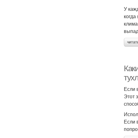
У каж
когда
клима
выпад
читат
Как
тух
Если 
Этот 
спосо
Испол
Если 
попро