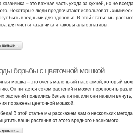
а казанчика – это важная часть ухода за кухней, но не всег
того. Некоторые люди предпочитают использовать химические
огут быть вредными для здоровья. В этой статье мы рассмо
тва для чистки казанчика и каковы альтернативы.
ь дальше →
оды борьбы с цветочной мошкой
чная мошка – это очень маленький насекомой, который мо
нию. Он питается соком растений и может переносить разли
их растений появились белые пятна или они начали вянуть, 
ния поражены цветочной мошкой.
 беда! В этой статье мы расскажем вам о нескольких метод
ащитить ваши растения от этого вредного насекомого.
ь дальше →