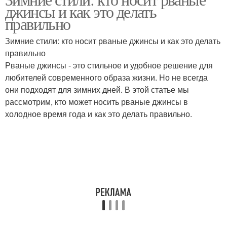
Джинса с ботинками
джинсы и как это делать
погоду
правильно
Зимние стили: кто носит рваные джинсы и как это делать
правильно
Рваные джинсы
Джинса в снег
Рваные джинсы - это стильное и удобное решение для
любителей современного образа жизни. Но не всегда
они подходят для зимних дней. В этой статье мы
рассмотрим, кто может носить рваные джинсы в
Джинса для холодной
Одежды в холодную
холодное время года и как это делать правильно.
погоды
погоду
Джинса с высокой
Джинса в офисе
посадкой
Одежда к рваным
Верхняя одежда
джинсам