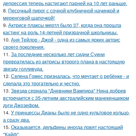
депрессия теперь настигают парней на 10 лет раньше.
8.
Песочный пирог с сочной клубничной начинкой и
меренговой шапочкой!
9.
Актрисе плаксы мертл было 37, когда она прошла
кастинг на роль 14-летней призрачной школьницы.
10.
Аня Тейлор - Джой - одна из самых ярких актрис
своего поколения.
11.
За последние несколько лет сидни Суини
превратилась из актрисы второго плана в настоящую
звезду голливуда.
12.
Селена Гомес призналась, что мечтает о ребёнке - и
сделала это трогательно и честно.
13.
Звeздa сериала "Дневники Вампира" Нина добрев
встречается с 35-летним австралийским манекенщиком
дуги Джозефом.
14.
У принцессы Дианы было не одно культовое кольцо,
а сразу два.
15.
Оказывается, дельфины иногда ловят настоящий
"Кайф".