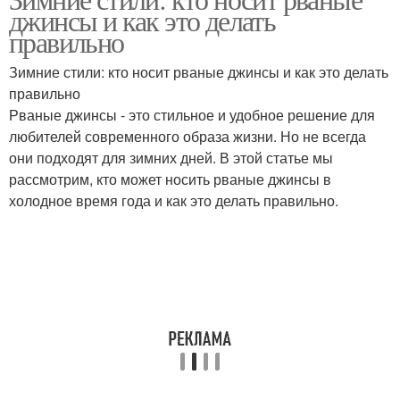
Джинса с ботинками
джинсы и как это делать
погоду
правильно
Зимние стили: кто носит рваные джинсы и как это делать
Джинса для холодной
правильно
Рваные джинсы
погоды
Рваные джинсы - это стильное и удобное решение для
любителей современного образа жизни. Но не всегда
они подходят для зимних дней. В этой статье мы
рассмотрим, кто может носить рваные джинсы в
Джинса с высокой
Джинса в офисе
холодное время года и как это делать правильно.
посадкой