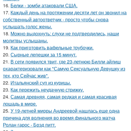
16.
Белки - зомби атаковали США.
17.
Каждый день на протяжении десяти лет он звонил на
собственный автоответчик - просто чтобы снова
услышать голос жены.
18.
Можно выдохнуть: слухи не подтвердились, наши
молитвы услышаны.
19.
Как приготовить вафельные трубочки.
20.
Сырные лепешки за 15 минут.
21.
В сети появился твит, где 23-летнюю Билли айлиш
охарактеризовали как "Самую Сексуальную Девушку из
тех, кто Сейчас жив".
22.
Итальянский суп из курицы.
23.
Как пережить неудачную стрижку.
24.
Самая древняя, самая редкая и самая красивая
лошадь в мире.
25.
У 19-летней мирры Андреевой нашлась еще одна
причина для волнения во время финального матча
Ролан гарос - Брэд питт.