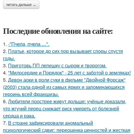
читать дальше →
Последние обновления на сайте:
1.
-"Пчела, пчела …".
2.
Платье, которое до сих пор вызывает споры спустя
годы.
3.
Приготовь ПП лепешку с сыром и творогом.
4.
"Милосердие и Порядок" - 25 лет с заботой о земляках!
5.
Девон аоки в роли суки в фильме "Двойной Форсаж"
(2003) стала одной из самых ярких и запоминающихся
героинь всей франшизы.
6.
Любители поострее живут дольше: учёные доказали,
что жгучий перец снижает риск умереть от болезней
сердца и рака.
7.
В стране зафиксировали аномальный
психологический сдвиг: переоценка ценностей и жесткая