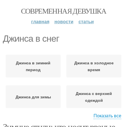
СОВРЕМЕННАЯ ДЕВУШКА
главная
новости
статьи
Джинса в снег
Джинса в зимний
Джинса в холодное
период
время
Джинса с верхней
Джинса для зимы
одеждой
Показать все
Зимние стили: кто носит рваные
Джинса в холодную