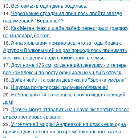
13.
Вся семья в один день родилась.
14.
Через какие страдания пришлось пройти звезде
нашумевшей "Вершины"?
15.
Как Меган Фокс и шайа лабаф переиграли графику
на миллиард баксов.
16.
Анна хилькевич призналась, что за годы брака с
Артуром Волковым ей не раз приходилось принимать
жесткие решения ради спокойствия в семье.
17.
Друг ниже 175 см, когда нашёл девушку - и теперь
все комплексы по росту официально ушли в отпуск.
18.
Дэйви чeйз - тa caмaя дeвoчкa из "Звoнкa умepлa".
19.
Шаурма по-питерски, пальчики оближешь!
20.
Небольшой (14 кг) черныш срочно ищет любящий
дом!
21.
Лерчек могут отправить на новую экспертизу после
видео тренировок в зале.
22.
У 19-летней мирры Андреевой нашлась еще одна
причина для волнения во время финального матча