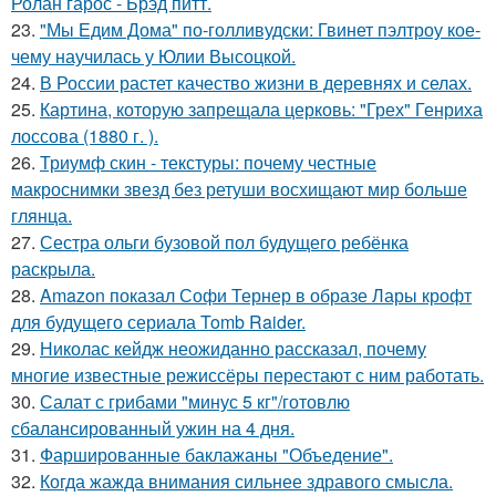
Ролан гарос - Брэд питт.
23.
"Мы Едим Дома" по-голливудски: Гвинет пэлтроу кое-
чему научилась у Юлии Высоцкой.
24.
В России растет качество жизни в деревнях и селах.
25.
Картина, которую запрещала церковь: "Грех" Генриха
лоссова (1880 г. ).
26.
Триумф скин - текстуры: почему честные
макроснимки звезд без ретуши восхищают мир больше
глянца.
27.
Сестра ольги бузовой пол будущего ребёнка
раскрыла.
28.
Amazon показал Софи Тернер в образе Лары крофт
для будущего сериала Tomb Raider.
29.
Николас кейдж неожиданно рассказал, почему
многие известные режиссёры перестают с ним работать.
30.
Салат с грибами "минус 5 кг"/готовлю
сбалансированный ужин на 4 дня.
31.
Фаршированные баклажаны "Объедение".
32.
Когда жажда внимания сильнее здравого смысла.