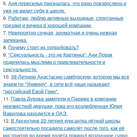
5.
Аня пересильд призналась, что рано повзрослела и
уже не видит себя в школе.
6.
Работаю, люблю активные выходные, спонтанные
поездки и вечера в хорошей компании.
7.
Невероятно сочная, ароматная и очень нежная
запеканка.
8.
Почему стоит их попробовать?
9.
"Сексуальность - это не Картинка": Ани Лорак
поделилась мыслями о привлекательности и
сексуальности.
10.
39-Летнюю Анастасию самбурскую, которую мы все
знаем по "Универу", в сети всё чаще называют
"российской Евой Грин".
11.
Павла Дурова заметили в Париже в компании
неизвестной девушки, пока его возлюбленная Юлия
Вавилова находится в ОАЭ.
12.
В Аргентине 22-летняя курсантка лётной школы
самостоятельно посадила самолёт после того, как её
инструктор во время полёта покинул воздушное судно.