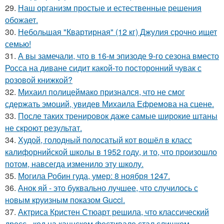
29.
Наш организм простые и естественные решения
обожает.
30.
Небольшая "Квартирная" (12 кг) Джулия срочно ищет
семью!
31.
А вы замечали, что в 16-м эпизоде 9-го сезона вместо
Росса на диване сидит какой-то посторонний чувак с
розовой книжкой?
32.
Михаил полицеймако признался, что не смог
сдержать эмоций, увидев Михаила Ефремова на сцене.
33.
После таких тренировок даже самые широкие штаны
не скроют результат.
34.
Худой, голодный полосатый кот вошёл в класс
калифорнийской школы в 1952 году, и то, что произошло
потом, навсегда изменило эту школу.
35.
Могила Робин гуда, умер: 8 ноября 1247.
36.
Анок яй - это буквально лучшее, что случилось с
новым круизным показом Gucci.
37.
Актриса Кристен Стюарт решила, что классический
дресс - код на каннском фестивале стал слишком