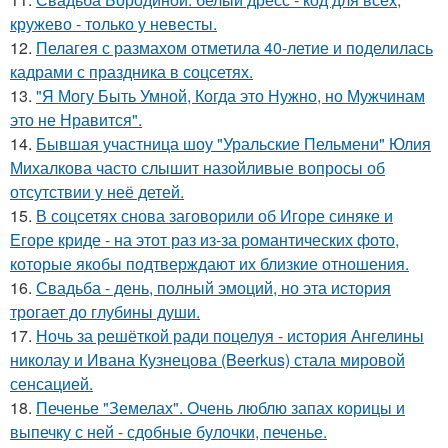
кружево - только у невесты.
12.
Пелагея с размахом отметила 40-летие и поделилась
кадрами с праздника в соцсетях.
13.
"Я Могу Быть Умной, Когда это Нужно, но Мужчинам
это не Нравится".
14.
Бывшая участница шоу "Уральские Пельмени" Юлия
Михалкова часто слышит назойливые вопросы об
отсутствии у неё детей.
15.
В соцсетях снова заговорили об Игоре синяке и
Егоре криде - на этот раз из-за романтических фото,
которые якобы подтверждают их близкие отношения.
16.
Свадьба - день, полный эмоций, но эта история
трогает до глубины души.
17.
Ночь за решёткой ради поцелуя - история Ангелины
николау и Ивана Кузнецова (Beerkus) стала мировой
сенсацией.
18.
Печенье "Земелах". Очень люблю запах корицы и
выпечку с ней - сдобные булочки, печенье.