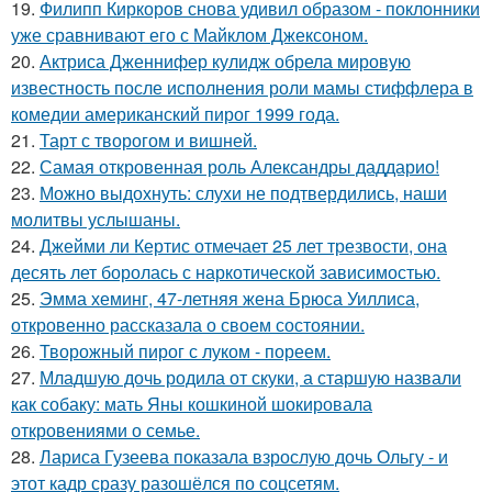
19.
Филипп Киркоров снова удивил образом - поклонники
уже сравнивают его с Майклом Джексоном.
20.
Актриса Дженнифер кулидж обрела мировую
известность после исполнения роли мамы стиффлера в
комедии американский пирог 1999 года.
21.
Тарт с творогом и вишней.
22.
Самая откровенная роль Александры даддарио!
23.
Можно выдохнуть: слухи не подтвердились, наши
молитвы услышаны.
24.
Джейми ли Кертис отмечает 25 лет трезвости, она
десять лет боролась с наркотической зависимостью.
25.
Эмма хеминг, 47-летняя жена Брюса Уиллиса,
откровенно рассказала о своем состоянии.
26.
Творожный пирог с луком - пореем.
27.
Младшую дочь родила от скуки, а старшую назвали
как собаку: мать Яны кошкиной шокировала
откровениями о семье.
28.
Лариса Гузеева показала взрослую дочь Ольгу - и
этот кадр сразу разошёлся по соцсетям.