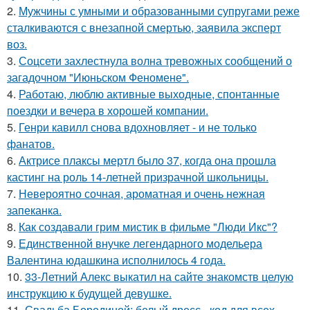
2.
Мужчины с умными и образованными супругами реже
сталкиваются с внезапной смертью, заявила эксперт
воз.
3.
Соцсети захлестнула волна тревожных сообщений о
загадочном "Июньском Феномене".
4.
Работаю, люблю активные выходные, спонтанные
поездки и вечера в хорошей компании.
5.
Генри кавилл снова вдохновляет - и не только
фанатов.
6.
Актрисе плаксы мертл было 37, когда она прошла
кастинг на роль 14-летней призрачной школьницы.
7.
Невероятно сочная, ароматная и очень нежная
запеканка.
8.
Как создавали грим мистик в фильме "Люди Икс"?
9.
Единственной внучке легендарного модельера
Валентина юдашкина исполнилось 4 года.
10.
33-Летний Алекс выкатил на сайте знакомств целую
инструкцию к будущей девушке.
11.
Свадьба Бородиной: белый дресс - код для всех,