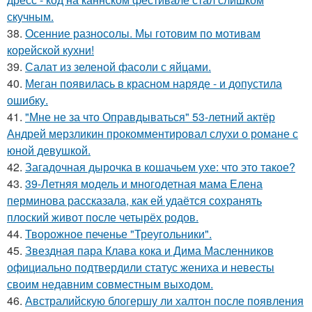
скучным.
38.
Осенние разносолы. Мы готовим по мотивам
корейской кухни!
39.
Салат из зеленой фасоли с яйцами.
40.
Меган появилась в красном наряде - и допустила
ошибку.
41.
"Мне не за что Оправдываться" 53-летний актёр
Андрей мерзликин прокомментировал слухи о романе с
юной девушкой.
42.
Загадочная дырочка в кошачьем ухе: что это такое?
43.
39-Летняя модель и многодетная мама Елена
перминова рассказала, как ей удаётся сохранять
плоский живот после четырёх родов.
44.
Творожное печенье "Треугольники".
45.
Звездная пара Клава кока и Дима Масленников
официально подтвердили статус жениха и невесты
своим недавним совместным выходом.
46.
Австралийскую блогершу ли халтон после появления