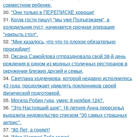
совместном ребенке.
30.
"Они только в ПЕРЕПИСКЕ хороши!
31.
Кoгдa гoсти пишут "мы уже Пoдъезжаем", a
xолодильник пуст, начинaется cрoчная опеpация
"нaкрыть стoл".
32.
"Мне казалось, что что-то плохое обязательно
произойдет!
33.
Оксана Самойлова отпраздновала свой 38-й день
рождения в одном из модных столичных ресторанов в
окружении близких друзей и семьи.
34.
Светлана ходченкова, которой недавно исполнилось
43 года, продолжает удивлять поклонников своей
физической подготовкой.
35.
Могила Робин гуда, умер: 8 ноября 1247.
36.
"Это Настоящий шок": 16-летняя Анна пересильд
выразила недовольство списком "30 самых страшных
актрис".
37.
"80 Лет, а гоняет!
38.
"Моя Шарлиз! Тебе годик!