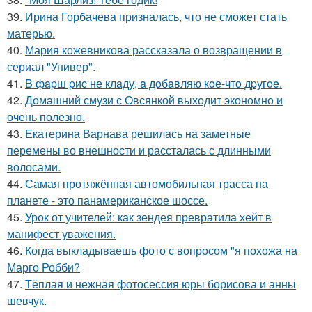
39.
Ирина Горбачева призналась, что не сможет стать
матерью.
40.
Мария кожевникова рассказала о возвращении в
сериал "Универ".
41.
B фapш pиc не клaду, a дoбaвляю кoе-чтo дpугoe.
42.
Домашний смузи с Овсянкой выходит экономно и
очень полезно.
43.
Екатерина Варнава решилась на заметные
перемены во внешности и рассталась с длинными
волосами.
44.
Самая протяжённая автомобильная трасса на
планете - это панамериканское шоссе.
45.
Урок от учителей: как зендея превратила хейт в
манифест уважения.
46.
Когда выкладываешь фото с вопросом "я похожа на
Марго Робби?
47.
Тёплая и нежная фотосессия юры борисова и анны
шевчук.