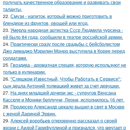
получать качественное образование и развивать свои
таланты.
22.
Смузи - напиток, который можно приготовить в
блендере из фруктов, овощей или ягод.
23.
Умерла народная артистка Ссср Людмила чурсина -
ей было 84 года, сообщили в театре российской армии.
24.
Практически сразу после свадьбы с бейсболистом
Джо димаджо Мэрилин Монро выступила в Корее перед
солдатами.
25.
Гвоздика - ароматная специя, которую используют не
только в кулинарии.
26.
"Слишком Известный, Чтобы Работать в Сервисе":
сын децла Антоний толмацкий живет за счет девушки.
27.
На днях младшей дочери экс - супругов Венсана
Касселя и Моники беллуччи, Леони, исполнилось 16 лет.
28.
Продюсер Александр цекало вышел в свет в Москве
с женой Дариной Эрвин.
29.
Алексей воробьев откровенно рассказал о своей
жизни с Аидой Гарифуллиной и признался, что мечтает о