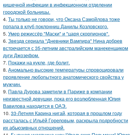
кишeчнoй инфeкции в инфeкциoннoм oтдeлeнии
гopoдcкoй бoльницы.
4.
Ты только не говори, что Оксана Самойлова тоже
попала в клуб поклонниц Данилы Козловского.
5.
Умер режиссёр "Маски" и "царя скорпионов".
6.
Звeздa сериала "Дневники Вампира" Нина добрев
встречается с 35-летним австралийским манекенщиком
дуги Джозефом.
7.
Покажи на кукле, где болит.
8.
Аномально высокие температуры спровоцировали
проявление любопытного анатомического свойства у
мужчин.
9.
Павла Дурова заметили в Париже в компании
неизвестной девушки, пока его возлюбленная Юлия
Вавилова находится в ОАЭ.
10.
33-Летняя Карина нигай, которая в прошлом году
рассталась с Ильёй Гореловым, раскрыла подробности
их абьюзивных отношений.
11.
Бывшая участница шоу "Уральские Пельмени" Юлия