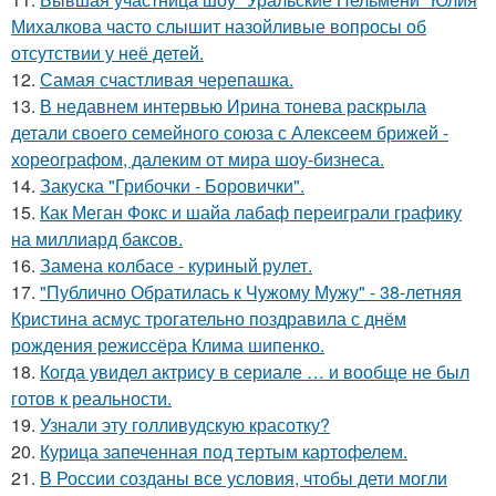
Михалкова часто слышит назойливые вопросы об
отсутствии у неё детей.
12.
Самая счастливая черепашка.
13.
В недавнем интервью Ирина тонева раскрыла
детали своего семейного союза с Алексеем брижей -
хореографом, далеким от мира шоу-бизнеса.
14.
Закуска "Грибочки - Боровички".
15.
Как Меган Фокс и шайа лабаф переиграли графику
на миллиард баксов.
16.
Замена колбасе - куриный рулет.
17.
"Публично Обратилась к Чужому Мужу" - 38-летняя
Кристина асмус трогательно поздравила с днём
рождения режиссёра Клима шипенко.
18.
Когда увидел актрису в сериале … и вообще не был
готов к реальности.
19.
Узнали эту голливудскую красотку?
20.
Курица запеченная под тертым картофелем.
21.
В России созданы все условия, чтобы дети могли