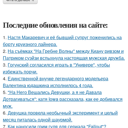
Последние обновления на сайте:
1.
Настя Макаревич и её бывший супруг поженились на
борту круизного лайнера.
2.
На съёмках "На Гребне Волны" между Киану ривзом и
Патриком суэйзи вспыхнула настоящая мужская дружба.
3.
Гогунский согласился играть в "Универе", чтобы
избежать порчи.
4.
Единственной внучке легендарного модельера
Валентина юдашкина исполнилось 4 года.
5.
"На Него Вешались Девушки, а я не Давала
Дотрагиваться": катя Iowa рассказала, как ее добивался
муж.
6.
Девушка провела необычный эксперимент и целый
месяц питалась одной шаурмой.
7.
Как наносили грим гуля для сериала "Fallout"?