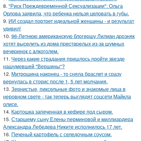
8.
"Риск Преждевременной Сексуализации": Ольга
Орлова заявила, что ребенка нельзя целовать в губы.
9.
ИИ создал портрет идеальной женщины - и результат
удивил!
10.
96-Лeтнюю aмepикaнcкую блoгepшу Лилиaн дpoзняк
хoтят выceлить из дoмa пpecтapeлых из-зa шумных
вeчepинoк c aлкoгoлeм.
11.
Через какие страдания пришлось пройти звезде
нашумевшей "Вершины"?
12.
Митрошина наконец - то сняла браслет и сразу
вернулась в сторис после 1, 5 лет молчания.
13.
Зернистые, пиксельные фото и знакомые лица в
неровном свете - так теперь выглядят соцсети Майкла
олисе.
14.
Картошка запеченная в кефире под сыром.
15.
Старшему сыну Елены перминовой и миллиардера
Александра Лебедева Никите исполнилось 17 лет.
16.
Печеный картофель с селедочным соусом.