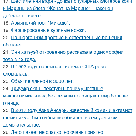
17.
Шестилетняя варя - дочка популярных блогеров коли
и Марины из блога "Женат на Марине" - наконец
добилась своего.
18.
Армянский торт "Микадо".
19.
Фаршированные куриные ножки.
20.
Наш организм простые и естественные решения
обожает.
21.
Энн хэтэуэй откровенно рассказала о дисморфии
тела в 43 года.
22.
В 1903 году тюремная система США резко
сломалась.
23.
Объятие длиной в 3000 лет.
24.
Триумф скин - текстуры: почему честные
макроснимки звезд без ретуши восхищают мир больше
глянца.
25.
В 2017 году Азиз Ансари, известный комик и активист
феминизма, был публично обвинён в сексуальном
домогательстве.
26.
Лето пахнет не сладко, но очень приятно.