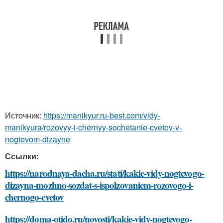
Источник:
https://manikyur.ru-best.com/vidy-
manikyura/rozovyy-i-chernyy-sochetanie-cvetov-v-
nogtevom-dizayne
Ссылки:
https://narodnaya-dacha.ru/stati/kakie-vidy-nogtevogo-
dizayna-mozhno-sozdat-s-ispolzovaniem-rozovogo-i-
chernogo-cvetov
https://doma-otido.ru/novosti/kakie-vidy-nogtevogo-