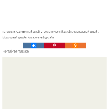
Категории:
Однотонный дизайн
,
Геометрический дизайн
,
Флоральный дизайн
,
Мраморный дизайн
,
Акварельный дизайн
Читайте также
Как долго готовится это блюдо