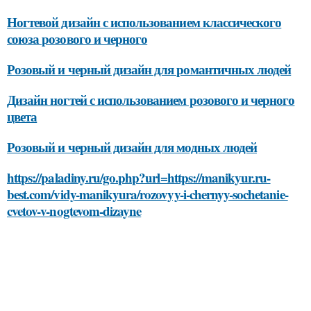
Ногтевой дизайн с использованием классического
союза розового и черного
Розовый и черный дизайн для романтичных людей
Дизайн ногтей с использованием розового и черного
цвета
Розовый и черный дизайн для модных людей
https://paladiny.ru/go.php?url=https://manikyur.ru-
best.com/vidy-manikyura/rozovyy-i-chernyy-sochetanie-
cvetov-v-nogtevom-dizayne