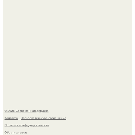
Бывшая актриса для самых взрослых амаранта Хэнк
стала сенатором в Колумбии.
Рацион 1400 калорий.
© 2026 Современная девушка
Контакты
Пользовательское соглашение
Политика конфидециальности
Обратная связь