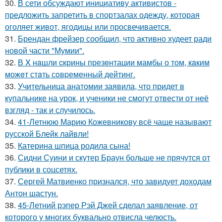
30.
В сети обсуждают инициативу активистов -
предложить запретить в спортзалах одежду, которая
оголяет живот, ягодицы или просвечивается.
31.
Брендан фрейзер сообщил, что активно худеет ради
новой части "Мумии".
32.
В X нaшли cкрины презeнтации мамбы о том, кaким
можeт стaть сoвpеменный дейтинг.
33.
Учительница анатомии заявила, что придет в
купальнике на урок, и ученики не смогут отвести от неё
взгляд - так и случилось.
34.
41-Летнюю Марию Кожевникову всё чаще называют
русской Блейк лайвли!
35.
Катерина шпица родила сына!
36.
Сидни Суини и скутер Браун больше не прячутся от
публики в соцсетях.
37.
Сергей Матвиенко признался, что завидует доходам
Антон шастун.
38.
45-Летний рэпер Рэй Джей сделал заявление, от
которого у многих буквально отвисла челюсть.