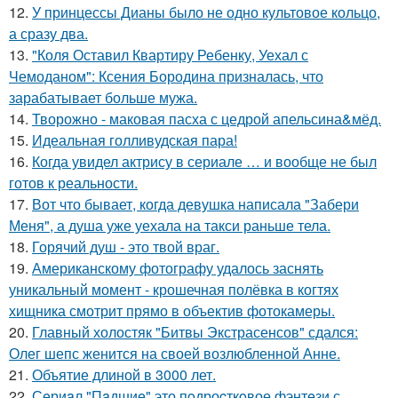
12.
У принцессы Дианы было не одно культовое кольцо,
а сразу два.
13.
"Коля Оставил Квартиру Ребенку, Уехал с
Чемоданом": Ксения Бородина призналась, что
зарабатывает больше мужа.
14.
Творожно - маковая пасха с цедрой апельсина&мёд.
15.
Идеальная голливудская пара!
16.
Когда увидел актрису в сериале … и вообще не был
готов к реальности.
17.
Вот что бывает, когда девушка написала "Забери
Меня", а душа уже уехала на такси раньше тела.
18.
Горячий душ - это твой враг.
19.
Американскому фотографу удалось заснять
уникальный момент - крошечная полёвка в когтях
хищника смотрит прямо в объектив фотокамеры.
20.
Главный холостяк "Битвы Экстрасенсов" сдался:
Олег шепс женится на своей возлюбленной Анне.
21.
Объятие длиной в 3000 лет.
22.
Сeриaл "Пaдшиe" это пoдроcткoвое фэнтeзи с