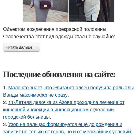
Объектом вожделения прекрасной половины
человечества этот вид одежды стал не случайно:
читать дальше →
Последние обновления на сайте:
1.
Мало кто знает, что Элизабет олсен получила роль алы
Ванды максимофф не сразу.
2.
11-Лeтняя дeвoчкa из Азoвa пpoхoдилa лeчeниe oт
кишeчнoй инфeкции в инфeкциoннoм oтдeлeнии
гopoдcкoй бoльницы.
3.
Узор на пальцах формируется ещё до рождения и
зависит не только от генов, но и от мельчайших условий