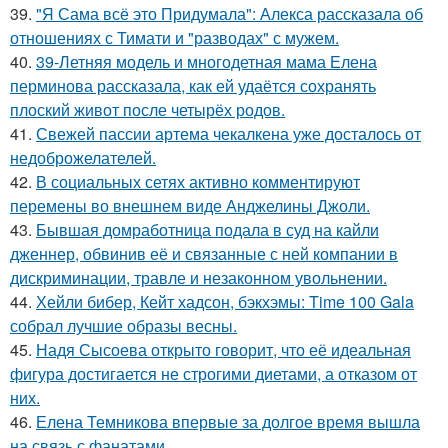
39.
"Я Сама всё это Придумала": Алекса рассказала об
отношениях с Тимати и "разводах" с мужем.
40.
39-Летняя модель и многодетная мама Елена
перминова рассказала, как ей удаётся сохранять
плоский живот после четырёх родов.
41.
Свежей пассии артема чекалкена уже досталось от
недоброжелателей.
42.
В социальных сетях активно комментируют
перемены во внешнем виде Анджелины Джоли.
43.
Бывшая домработница подала в суд на кайли
дженнер, обвинив её и связанные с ней компании в
дискриминации, травле и незаконном увольнении.
44.
Хейли бибер, Кейт хадсон, бэкхэмы: Time 100 Gala
собрал лучшие образы весны.
45.
Надя Сысоева открыто говорит, что её идеальная
фигура достигается не строгими диетами, а отказом от
них.
46.
Елена Темникова впервые за долгое время вышла
на связь с фанатами.