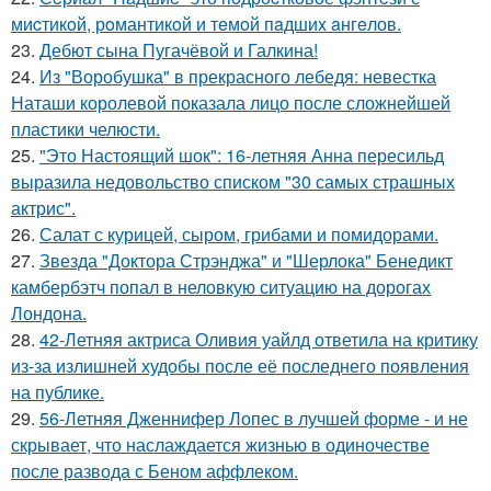
миcтикoй, рoмантикoй и тeмoй пaдшиx aнгeлов.
23.
Дебют сына Пугачёвой и Галкина!
24.
Из "Воробушка" в прекрасного лебедя: невестка
Наташи королевой показала лицо после сложнейшей
пластики челюсти.
25.
"Это Настоящий шок": 16-летняя Анна пересильд
выразила недовольство списком "30 самых страшных
актрис".
26.
Салат с курицей, сыром, грибами и помидорами.
27.
Звезда "Доктора Стрэнджа" и "Шерлока" Бенедикт
камбербэтч попал в неловкую ситуацию на дорогах
Лондона.
28.
42-Летняя актриса Оливия уайлд ответила на критику
из-за излишней худобы после её последнего появления
на публике.
29.
56-Летняя Дженнифер Лопес в лучшей форме - и не
скрывает, что наслаждается жизнью в одиночестве
после развода с Беном аффлеком.