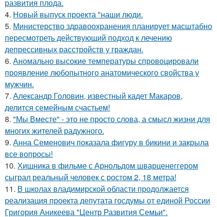
развития плода.
4.
Новый выпуск проекта "наши люди.
5.
Министерство здравоохранения планирует масштабно
пересмотреть действующий подход к лечению
депрессивных расстройств у граждан.
6.
Аномально высокие температуры спровоцировали
проявление любопытного анатомического свойства у
мужчин.
7.
Александр Головин, известный кадет Макаров,
делится семейным счастьем!
8.
"Мы Вместе" - это не просто слова, а смысл жизни для
многих жителей радужного.
9.
Анна Семенович показала фигуру в бикини и закрыла
все вопросы!
10.
Хищника в фильме с Арнольдом шварценеггером
сыграл реальный человек с ростом 2, 18 метра!
11.
В школах владимирской области продолжается
реализация проекта депутата госдумы от единой России
Григория Аникеева "Центр Развития Семьи".