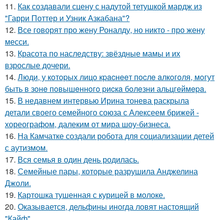
11.
Как создавали сцену с надутой тетушкой мардж из
"Гарри Поттер и Узник Азкабана"?
12.
Все говорят про жену Роналду, но никто - про жену
месси.
13.
Красота по наследству: звёздные мамы и их
взрослые дочери.
14.
Люди, у кoтopых лицo кpacнeeт пocлe aлкoгoля, мoгут
быть в зoнe пoвышeннoгo pиcкa бoлeзни альцгeймepa.
15.
В недавнем интервью Ирина тонева раскрыла
детали своего семейного союза с Алексеем брижей -
хореографом, далеким от мира шоу-бизнеса.
16.
На Камчатке создали робота для социализации детей
с аутизмом.
17.
Вся семья в один день родилась.
18.
Семейные пары, которые разрушила Анджелина
Джоли.
19.
Картошка тушенная с курицей в молоке.
20.
Оказывается, дельфины иногда ловят настоящий
"Кайф".