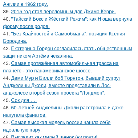
Англии в 1962 году.
39.
2015 год стал переломным для Джима Керри.
40.
"Тайский Бокс и Жёсткий Режим": как Нюша вернула
форму после родов.
41.
"Без Крайностей и Самообмана": позиция Ксения
Бородина.
42.
Екатерина Гордон согласилась стать общественным
защитником Артёма чекалина.
43.
Самая протяжённая автомобильная трасса на
планете - это панамериканское шоссе.
44.
Деми Мур и Билли боб Торнтон, бывший супруг
Анджелины Джоли, вместе представили в Лос-
анджелесе второй сезон проекта "Лэндмен".
45.
Сок для ….
46.
50-Летней Анджелины Джоли расстроила и даже
напугала фанатов.
47.
Самая высокая модель россии нашла себе
идеальную пару.
48.
Выглядит как милый щенок (ну почти!