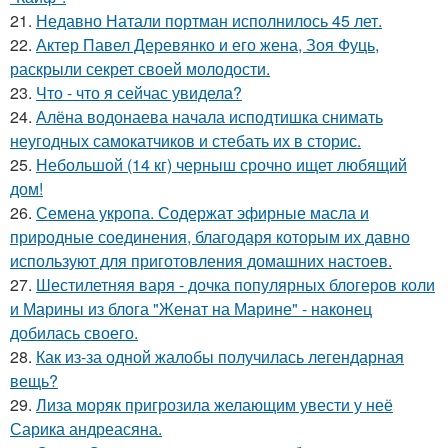
21.
Недавно Натали портман исполнилось 45 лет.
22.
Актер Павел Деревянко и его жена, Зоя Фуць,
раскрыли секрет своей молодости.
23.
Что - что я сейчас увидела?
24.
Алёна водонаева начала исподтишка снимать
неугодных самокатчиков и стебать их в сторис.
25.
Небольшой (14 кг) черныш срочно ищет любящий
дом!
26.
Семена укропа. Содержат эфирные масла и
природные соединения, благодаря которым их давно
используют для приготовления домашних настоев.
27.
Шестилетняя варя - дочка популярных блогеров коли
и Марины из блога "Женат на Марине" - наконец
добилась своего.
28.
Как из-за одной жалобы получилась легендарная
вещь?
29.
Лиза моряк пригрозила желающим увести у неё
Сарика андреасяна.