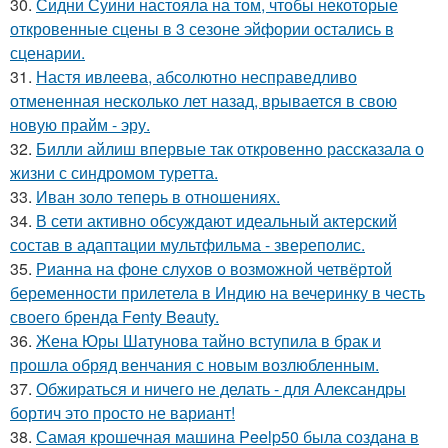
30.
Сидни Суини настояла на том, чтобы некоторые
откровенные сцены в 3 сезоне эйфории остались в
сценарии.
31.
Настя ивлеева, абсолютно несправедливо
отмененная несколько лет назад, врывается в свою
новую прайм - эру.
32.
Билли айлиш впервые так откровенно рассказала о
жизни с синдромом туретта.
33.
Иван золо теперь в отношениях.
34.
В сети активно обсуждают идеальный актерский
состав в адаптации мультфильма - звереполис.
35.
Рианна на фоне слухов о возможной четвёртой
беременности прилетела в Индию на вечеринку в честь
своего бренда Fenty Beauty.
36.
Жена Юры Шатунова тайно вступила в брак и
прошла обряд венчания с новым возлюбленным.
37.
Обжираться и ничего не делать - для Александры
бортич это просто не вариант!
38.
Самая крошечная машинa Peelp50 была созданa в