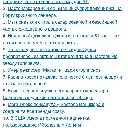
говорите, что я отлично выгляжу для 57.
2.
Настя Макаревич и её бывший супруг поженились на
борту круизного лайнера.
3.
Мы привыкли считать сахар обычной и безобидной
частью ежедневного рациона.
4.
Недавно Анджелине Джоли исполнился 51 год … и я
до сих пор не могу в это поверить.
5.
За последние несколько лет сидни Суини
превратилась из актрисы второго плана в настоящую
звезду голливуда.
6.
Умер режиссёр "Маски" и "царя скорпионов".
7.
Карина кросс показала тело после 6 лет тренировок и
отказа от филлеров!
8.
Единственной внучке легендарного модельера
Валентина юдашкина исполнилось 4 года.
9.
Меган Фокс психанула у мастера маникюра и
соединила все тренды сразу.
10.
В США умерла последняя пациентка,
пользовавшаяся "Железным Легким".