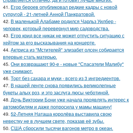
41.
Егор бероев опубликовал редкие кадры с новой
супругой - 21-летней Анной Панкратовой.
42.
В маленькой Алабаме родился Чарльз Уилбер -
человек, который перевернул мир садоводства.
43.
Егор крид все никак не может отпустить ситуацию с
хейтом за его высказывания на концерте.
44.
Актриса из "Мстителей" элизабет олсен собирается
впервые стать матерью.
45.
Они возвращают 90-е - новые "Спасатели Малибу"
уже снимают.
46.
Торт без сахара и муки - всего из 3 ингредиентов.
47.
В нашей ленте снова появились великолепные
букеты алых роз, и это заслуга люсы чеботиной.
48.
Дочь Виктории Бони уже начала проявлять интерес к
автомобилям и даже попросила у мамы машину!
49.
52-Летняя Наташа королёва выставила свою
невестку не в лучшем свете, показав её зубы.
50.
США сбросили тысячи вагонов метро в океан.