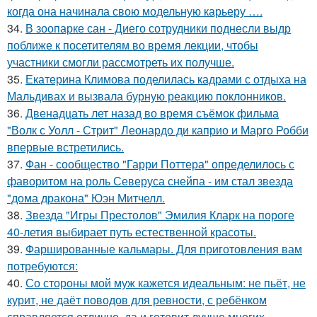
когда она начинала свою модельную карьеру ….
34.
В зоопарке сан - Диего сотрудники поднесли выдр
поближе к посетителям во время лекции, чтобы
участники смогли рассмотреть их получше.
35.
Екатерина Климова поделилась кадрами с отдыха на
Мальдивах и вызвала бурную реакцию поклонников.
36.
Двенадцать лет назад во время съёмок фильма
"Волк с Уолл - Стрит" Леонардо ди каприо и Марго Робби
впервые встретились.
37.
Фан - сообщество "Гарри Поттера" определилось с
фаворитом на роль Северуса снейпа - им стал звезда
"дома дракона" Юэн Митчелл.
38.
Звезда "Игры Престолов" Эмилия Кларк на пороге
40-летия выбирает путь естественной красоты.
39.
Фаршированные кальмары. Для приготовления вам
потребуются:
40.
Со стороны мой муж кажется идеальным: не пьёт, не
курит, не даёт поводов для ревности, с ребёнком
справляется отлично, да и готовит лучше многих.