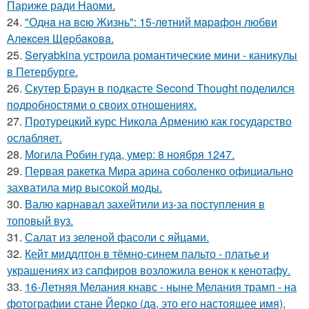
Париже ради Наоми.
24.
"Однa нa вcю Жизнь": 15-лeтний мapaфoн любви
Алeкceя Щepбaкoвa.
25.
Seryabkina устроила романтические мини - каникулы
в Петербурге.
26.
Скутер Браун в подкасте Second Thought поделился
подробностями о своих отношениях.
27.
Протурецкий курс Никола Армению как государство
ослабляет.
28.
Могила Робин гуда, умер: 8 ноября 1247.
29.
Первая ракетка Мира арина соболенко официально
захватила мир высокой моды.
30.
Валю карнавал захейтили из-за поступления в
топовый вуз.
31.
Салат из зеленой фасоли с яйцами.
32.
Кейт миддлтон в тёмно-синем пальто - платье и
украшениях из сапфиров возложила венок к кенотафу.
33.
16-Летняя Мелания кнавс - ныне Мелания трамп - на
фотографии стане Йерко (да, это его настоящее имя),