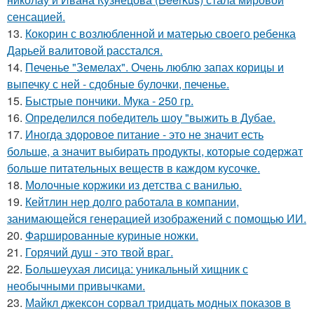
сенсацией.
13.
Кокорин с возлюбленной и матерью своего ребенка
Дарьей валитовой расстался.
14.
Печенье "Земелах". Очень люблю запах корицы и
выпечку с ней - сдобные булочки, печенье.
15.
Быстрые пончики. Мука - 250 гр.
16.
Определился победитель шоу "выжить в Дубае.
17.
Иногда здоровое питание - это не значит есть
больше, а значит выбирать продукты, которые содержат
больше питательных веществ в каждом кусочке.
18.
Молочные коржики из детства с ванилью.
19.
Кейтлин нер долго работала в компании,
занимающейся генерацией изображений с помощью ИИ.
20.
Фаршированные куриные ножки.
21.
Горячий душ - это твой враг.
22.
Большеухая лисица: уникальный хищник с
необычными привычками.
23.
Майкл джексон сорвал тридцать модных показов в