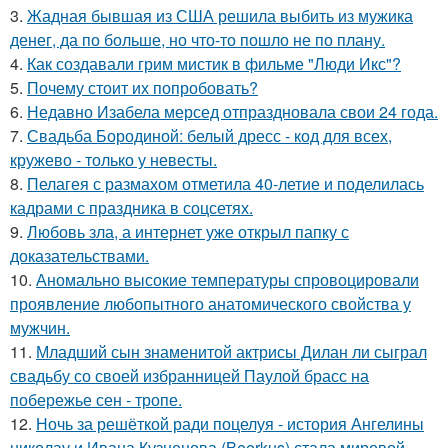
3.
Жадная бывшая из США решила выбить из мужика
денег, да по больше, но что-то пошло не по плану.
4.
Как создавали грим мистик в фильме "Люди Икс"?
5.
Почему стоит их попробовать?
6.
Недавно Изабела мерсед отпраздновала свои 24 года.
7.
Свадьба Бородиной: белый дресс - код для всех,
кружево - только у невесты.
8.
Пелагея с размахом отметила 40-летие и поделилась
кадрами с праздника в соцсетях.
9.
Любовь зла, а интернет уже открыл папку с
доказательствами.
10.
Аномально высокие температуры спровоцировали
проявление любопытного анатомического свойства у
мужчин.
11.
Младший сын знаменитой актрисы Дилан ли сыграл
свадьбу со своей избранницей Паулой брасс на
побережье сен - тропе.
12.
Ночь за решёткой ради поцелуя - история Ангелины
николау и Ивана Кузнецова (Beerkus) стала мировой