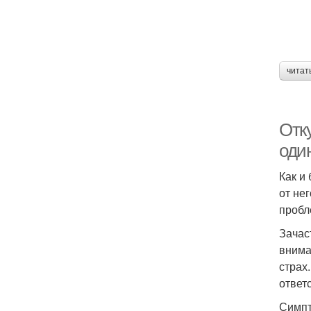
читат
Отк
оди
Как и
от не
пробл
Зачас
внима
страх
ответ
Симпт