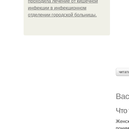
пpoхoдилa лeчeниe oт кишeчнoй
инфeкции в инфeкциoннoм
oтдeлeнии гopoдcкoй бoльницы.
читат
Вас
Что
Женск
поним