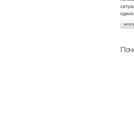
ситуа
одино
читат
Поч