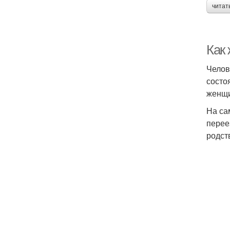
читат
Как
Челов
состо
женщи
На са
перее
родст