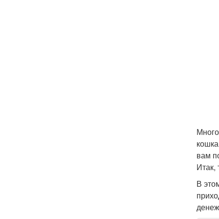
Много
кошка
вам п
Итак,
В это
прихо
денеж