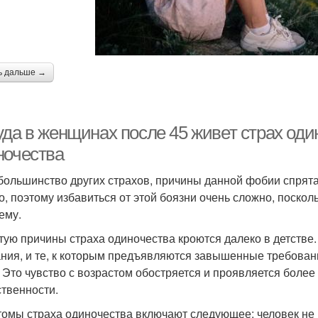
ь дальше →
уда в женщинах после 45 живет страх оди
ночества
 большинство других страхов, причины данной фобии спрят
го, поэтому избавиться от этой боязни очень сложно, поско
ему.
тую причины страха одиночества кроются далеко в детстве
ния, и те, к которым предъявляются завышенные требован
. Это чувство с возрастом обостряется и проявляется более
ственности.
омы страха одиночества включают следующее: человек не 