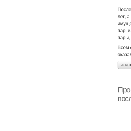
После
лет, 
имуще
пар, 
пары,
Всем 
оказа
читат
Про 
пос