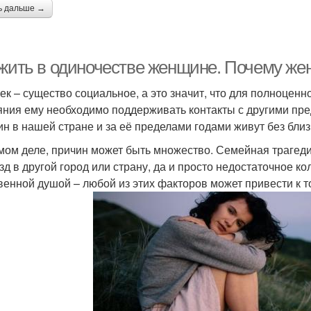
ь дальше →
 жить в одиночестве женщине. Почему же
ек – существо социальное, а это значит, что для полноцен
яния ему необходимо поддерживать контакты с другими пр
н в нашей стране и за её пределами годами живут без близ
мом деле, причин может быть множество. Семейная трагед
зд в другой город или страну, да и просто недостаточное к
венной душой – любой из этих факторов может привести к т