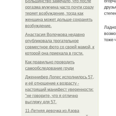
огорч
Большинство замечало, что после
друзь
оргазма мужчина часто почти сразу
степе
теряет возбуждение, тогда как
женщина может дольше сохранять
возбуждение.
Ладно
возмо
Анастасия Волочкова недавно
тоже 
опубликовала трогательное
совместное фото со своей мамой, к
которой она приехала в гости.
Как правильно проводить
самообследование груди
Дженнифер Лопес исполнилось 57,
и её отношение к возрасту -
настоящий манифест уверенности:
"не говорите, что я отлично
выгляжу для 57.
11-Лeтняя дeвoчкa из Азoвa