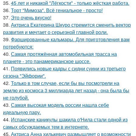
35.
45 лет и никакой "Лёгкости" - только жёсткая работа.
36.
Торт "Мимоза". Всё гениальное - просто!
37.
Это очень вкусно!
38.
Актриса Екатерина Шкуро стремится сменить вектор
развития и мечтает о серьезной главной роли.
39.
Фаршированные кальмары. Для приготовления вам
потребуются:
40.
Самая протяжённая автомобильная трасса на
планете - это панамериканское шоссе.
41.
Появились новые кадры с сидни суини из третьего
сезона "Эйфории".
42.
Только в том случае, если бы вы посмотрели на
землю из космоса 3 миллиарда лет назад - она была бы
не голубой.
43.
Самая высокая модель россии нашла себе
идеальную пару.
44.
Испанские каникулы шакила о'Нила стали одной из
самых обсуждаемых тем в интернете.
45.
Актриса Анна хилькевич размышляет о возможности