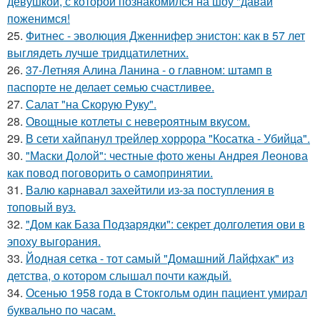
девушкой, с которой познакомился на шоу "давай
поженимся!
25.
Фитнес - эволюция Дженнифер энистон: как в 57 лет
выглядеть лучше тридцатилетних.
26.
37-Летняя Алина Ланина - о главном: штамп в
паспорте не делает семью счастливее.
27.
Салат "на Скорую Руку".
28.
Овощные котлеты с невероятным вкусом.
29.
В сети хайпанул трейлер хоррора "Косатка - Убийца".
30.
"Маски Долой": честные фото жены Андрея Леонова
как повод поговорить о самопринятии.
31.
Валю карнавал захейтили из-за поступления в
топовый вуз.
32.
"Дом как База Подзарядки": секрет долголетия ови в
эпоху выгорания.
33.
Йодная сетка - тот самый "Домашний Лайфхак" из
детства, о котором слышал почти каждый.
34.
Осенью 1958 года в Стокгольм один пациент умирал
буквально по часам.