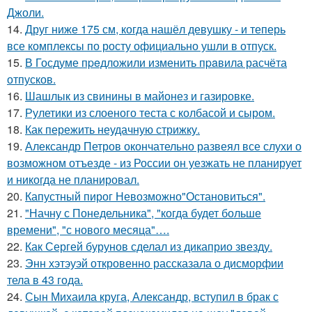
Джоли.
14.
Друг ниже 175 см, когда нашёл девушку - и теперь
все комплексы по росту официально ушли в отпуск.
15.
В Госдуме пpeдложили изменить пpaвила расчёта
отпусков.
16.
Шашлык из свинины в майонез и газировке.
17.
Рулетики из слоеного теста с колбасой и сыром.
18.
Как пережить неудачную стрижку.
19.
Александр Петров окончательно развеял все слухи о
возможном отъезде - из России он уезжать не планирует
и никогда не планировал.
20.
Капустный пирог Невозможно"Остановиться".
21.
"Начну с Понедельника", "когда будет больше
времени", "с нового месяца"….
22.
Как Сергей бурунов сделал из дикаприо звезду.
23.
Энн хэтэуэй откровенно рассказала о дисморфии
тела в 43 года.
24.
Сын Михаила круга, Александр, вступил в брак с