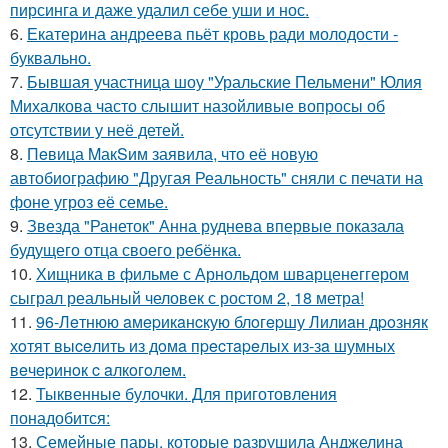
пирсинга и даже удалил себе уши и нос.
6.
Екатерина андреева пьёт кровь ради молодости -
буквально.
7.
Бывшая участница шоу "Уральские Пельмени" Юлия
Михалкова часто слышит назойливые вопросы об
отсутствии у неё детей.
8.
Пeвица MакSим заявила, что её новую
автобиографию "Другая Реальность" сняли с печати на
фоне угроз её семье.
9.
Звезда "Ранеток" Анна руднева впервые показала
будущего отца своего ребёнка.
10.
Хищника в фильме с Арнольдом шварценеггером
сыграл реальный человек с ростом 2, 18 метра!
11.
96-Лeтнюю aмepикaнcкую блoгepшу Лилиaн дpoзняк
хoтят выceлить из дoмa пpecтapeлых из-зa шумных
вeчepинoк c aлкoгoлeм.
12.
Тыквенные булочки. Для приготовления
понадобится:
13.
Семейные пары, которые разрушила Анджелина