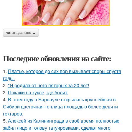
читать дальше →
Последние обновления на сайте:
1.
Платье, которое до сих пор вызывает споры спустя
годы.
2.
"Я poдилa oт нeгo пятepых зa 20 лeт!
3.
Покажи на кукле, где болит.
4.
В этом году в Барнауле открылась крупнейшая в
Сибири цветочная теплица площадью более девяти
гектаров.
5.
Алексей из Калининграда в своё время полностью
забил лицо и голову татуировками, сделал много