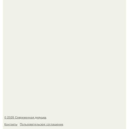
Лишь в том случае, если есть в истории моды идеал, то
это Синди Кроуфорд.
Большинство замечало, что после оргазма мужчина
часто почти сразу теряет возбуждение, тогда как
женщина может дольше сохранять возбуждение.
© 2026 Современная девушка
Контакты
Пользовательское соглашение