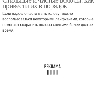
Стрижка на волосы
привести их в порядок
волосы
Если надоело часто мыть голову, можно
воспользоваться некоторыми лайфхаками, которые
помогают сохранить волосы свежими более долгое
Каскад на волосы
Уход за волосами
время.
Волос при выборе
Чистая обувь