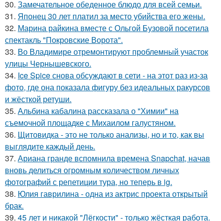
30.
Замечательное обеденное блюдо для всей семьи.
31.
Японец 30 лет платил за место убийства его жены.
32.
Марина райкина вместе с Ольгой Бузовой посетила
спектакль "Покровские Ворота".
33.
Во Владимире отремонтируют проблемный участок
улицы Чернышевского.
34.
Ice Spice снова обсуждают в сети - на этот раз из-за
фото, где она показала фигуру без идеальных ракурсов
и жёсткой ретуши.
35.
Альбина кабалина рассказала о "Химии" на
съемочной площадке с Михаилом галустяном.
36.
Щитовидка - это не только анализы, но и то, как вы
выглядите каждый день.
37.
Ариана гранде вспомнила времена Snapchat, начав
вновь делиться огромным количеством личных
фотографий с репетиции тура, но теперь в ig.
38.
Юлия гаврилина - одна из актрис проекта открытый
брак.
39.
45 лет и никакой "Лёгкости" - только жёсткая работа.