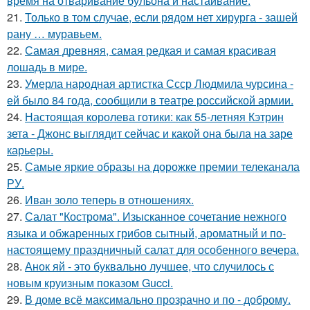
время на отваривание бульона и настаивание.
21.
Только в том случае, если рядом нет хирурга - зашей
рану … муравьем.
22.
Самая древняя, самая редкая и самая красивая
лошадь в мире.
23.
Умерла народная артистка Ссср Людмила чурсина -
ей было 84 года, сообщили в театре российской армии.
24.
Настоящая королева готики: как 55-летняя Кэтрин
зета - Джонс выглядит сейчас и какой она была на заре
карьеры.
25.
Самые яркие образы на дорожке премии телеканала
РУ.
26.
Иван золо теперь в отношениях.
27.
Салат "Кострома". Изысканное сочетание нежного
языка и обжаренных грибов сытный, ароматный и по-
настоящему праздничный салат для особенного вечера.
28.
Анок яй - это буквально лучшее, что случилось с
новым круизным показом Gucci.
29.
В доме всё максимально прозрачно и по - доброму.