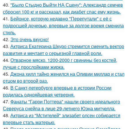
40.
"Было Стыдно Выйти НА Сцену": Александр семчев
сбросил 100 кг и рассказал, как диабет спас ему жизнь.
41.
Бейонсе, которую недавно "Перепутали" с её с
подросшей дочерью, впервые за долгое время сменила
стиль.
42.
Это очень вкусно!
43.
Актриса Екатерина Шкуро стремится сменить вектор
развития и мечтает о серьезной главной роли.
44.
Отварное мяско. 1200-2000 г свинины без костей,
лучше с прослойками жирка.
45.
Джона хилл тайно женился на Оливии миллар и стал
отцом во второй раз.
46.
В Санкт-петербурге впервые в истории России
родилась однояйцевая четверня.
47.
Фанаты "Гарри Поттера" нашли своего идеального
Северуса снейпа в лице 29-летнего Юэна митчелла.
48.
Актриса из "Мстителей" элизабет олсен собирается
впервые стать матерью.