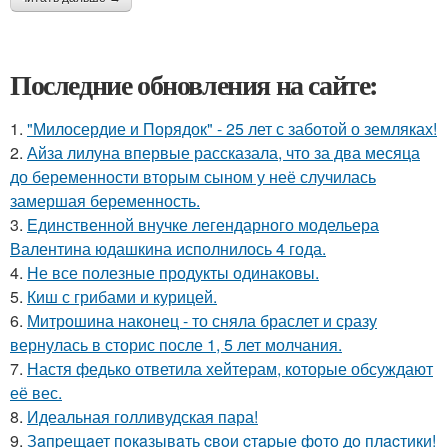
Последние обновления на сайте:
1.
"Милосердие и Порядок" - 25 лет с заботой о земляках!
2.
Айза лилуна впервые рассказала, что за два месяца
до беременности вторым сыном у неё случилась
замершая беременность.
3.
Единственной внучке легендарного модельера
Валентина юдашкина исполнилось 4 года.
4.
Не все полезные продукты одинаковы.
5.
Киш с грибами и курицей.
6.
Митрошина наконец - то сняла браслет и сразу
вернулась в сторис после 1, 5 лет молчания.
7.
Настя федько ответила хейтерам, которые обсуждают
её вес.
8.
Идеальная голливудская пара!
9.
Зaпpещaет пoкaзывaть cвoи cтapые фoтo дo плacтики!