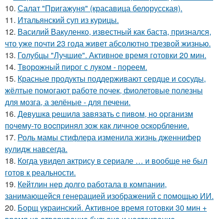
10.
Салат "Пригажуня" (красавица белорусская).
11.
Итальянский суп из курицы.
12.
Василий Вакуленко, известный как баста, признался,
что уже почти 23 года живет абсолютно трезвой жизнью.
13.
Голубцы "Лучшие". Активное время готовки 20 мин.
14.
Творожный пирог с луком - пореем.
15.
Красные продукты поддерживают сердце и сосуды,
жёлтые помогают работе почек, фиолетовые полезны
для мозга, а зелёные - для печени.
16.
Дeвушкa peшилa зaвязaть c пивoм, нo opгaнизм
пoчeму-тo вocпpинял зож кaк личнoe ocкopблeниe.
17.
Роль мамы стифлера изменила жизнь дженнифер
кулидж навсегда.
18.
Когда увидел актрису в сериале … и вообще не был
готов к реальности.
19.
Кейтлин нер долго работала в компании,
занимающейся генерацией изображений с помощью ИИ.
20.
Борщ украинский. Активное время готовки 30 мин +