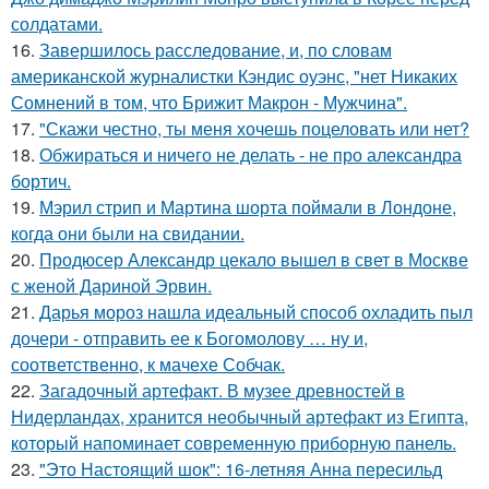
солдатами.
16.
Завершилось расследование, и, по словам
американской журналистки Кэндис оуэнс, "нет Никаких
Сомнений в том, что Брижит Макрон - Мужчина".
17.
"Скажи честно, ты меня хочешь поцеловать или нет?
18.
Обжираться и ничего не делать - не про александра
бортич.
19.
Мэрил стрип и Мартина шорта поймали в Лондоне,
когда они были на свидании.
20.
Продюсер Александр цекало вышел в свет в Москве
с женой Дариной Эрвин.
21.
Дарья мороз нашла идеальный способ охладить пыл
дочери - отправить ее к Богомолову … ну и,
соответственно, к мачехе Собчак.
22.
Загадочный артефакт. В музее древностей в
Нидерландах, хранится необычный артефакт из Египта,
который напоминает современную приборную панель.
23.
"Это Настоящий шок": 16-летняя Анна пересильд