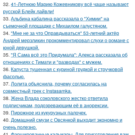
32.
41-Летнюю Марию Кожевникову всё чаще называют
русской Блейк лайвли!
33.
Альбина кабалина рассказала о "Химии" на
съемочной площадке с Михаилом галустяном.
34.
"Мне не за что Оправдываться" 53-летний актёр
Андрей мерзликин прокомментировал слухи о романе с
юной девушкой.
35.
"Я Сама всё это Придумала": Алекса рассказала об
отношениях с Тимати и "разводах" с мужем.
36.
Капуста тушенная с куриной грудкой и стручковой
фасолью.
37.
Лолита объяснила, почему согласилась на
совместный трек с Instasamka.
38.
Жена Влада соколовского жестко ответила
подписчикам, подозревающим её в анорексии.
39.
Пирожное из кукурузных палочек.
40.
Домашний смузи с Овсянкой выходит экономно и
очень полезно.
41.
Фаршированные кальмары. Для приготовления вам