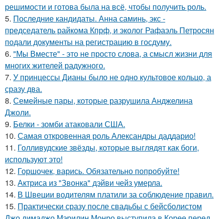
решимости и готова была на всё, чтобы получить роль.
5.
Последние кандидаты. Анна саминь, экс -
председатель райкома Кпрф, и эколог Рафаэль Петросян
подали документы на регистрацию в госдуму.
6.
"Мы Вместе" - это не просто слова, а смысл жизни для
многих жителей радужного.
7.
У принцессы Дианы было не одно культовое кольцо, а
сразу два.
8.
Семейные пары, которые разрушила Анджелина
Джоли.
9.
Белки - зомби атаковали США.
10.
Самая откровенная роль Александры даддарио!
11.
Голливудские звёзды, которые выглядят как боги,
используют это!
12.
Горшочек, варись. Обязательно попробуйте!
13.
Актриса из "Звонка" дэйви чейз умерла.
14.
В Швеции водителям платили за соблюдение правил.
15.
Практически сразу после свадьбы с бейсболистом
Джо димаджо Мэрилин Монро выступила в Корее перед