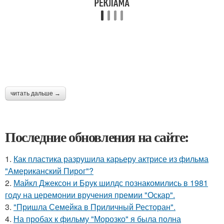
читать дальше →
Последние обновления на сайте:
1.
Как пластика разрушила карьеру актрисе из фильма
"Американский Пирог"?
2.
Майкл Джексон и Брук шилдс познакомились в 1981
году на церемонии вручения премии "Оскар".
3.
"Пришла Семейка в Приличный Ресторан".
4.
На пробах к фильму "Морозко" я была полна