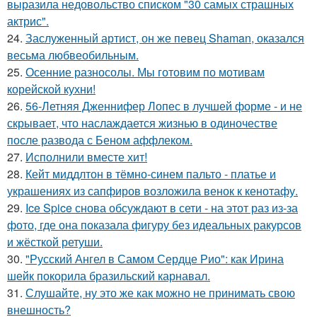
выразила недовольство списком "30 самых страшных
актрис".
24.
Заслуженный артист, он же певец Shaman, оказался
весьма любвеобильным.
25.
Осенние разносолы. Мы готовим по мотивам
корейской кухни!
26.
56-Летняя Дженнифер Лопес в лучшей форме - и не
скрывает, что наслаждается жизнью в одиночестве
после развода с Беном аффлеком.
27.
Исполнили вместе хит!
28.
Кейт миддлтон в тёмно-синем пальто - платье и
украшениях из сапфиров возложила венок к кенотафу.
29.
Ice Spice снова обсуждают в сети - на этот раз из-за
фото, где она показала фигуру без идеальных ракурсов
и жёсткой ретуши.
30.
"Русский Ангел в Самом Сердце Рио": как Ирина
шейк покорила бразильский карнавал.
31.
Слушайте, ну это же как можно не принимать свою
внешность?