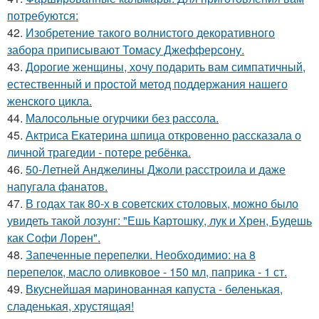
потребуются:
42.
Изобретение такого волнистого декоративного
забора приписывают Томасу Джефферсону.
43.
Дорогие женщины, хочу подарить вам симпатичный,
естественный и простой метод поддержания нашего
женского цикла.
44.
Малосольные огурчики без рассола.
45.
Актриса Екатерина шпица откровенно рассказала о
личной трагедии - потере ребёнка.
46.
50-Летней Анджелины Джоли расстроила и даже
напугала фанатов.
47.
В годах так 80-х в советских столовых, можно было
увидеть такой лозунг: "Ешь Картошку, лук и Хрен, Будешь
как Софи Лорен".
48.
Запеченные перепелки. Необходимио: на 8
перепелок, масло оливковое - 150 мл, паприка - 1 ст.
49.
Вкуснейшая маринованная капуста - беленькая,
сладенькая, хрустящая!