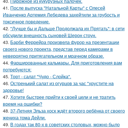
40.
Пирожное из кукурузных палочек.
41.
После выпуска "Натальной Карты" с Олесей
Иванченко Артемия Лебедева захейтили за грубость и
токсичное поведение.
42.
"Лучше бы и Дальше Продолжала их Прятать": в сети
обсудили внешность сыновей Шерон стоун.
43.
Барби Феррейра произвела фурор на презентации
своего нового проекта, представ перед камерами в
невероятно притягательном и мрачном образе.
44.
Фаршированные кальмары. Для приготовления вам
потребуются:
45.
Торт - салат "Чудо - Слойка".
46.
Остренький салат из огурцов за час "хрустите нa
здоровье!
47.
Хотите быстрее прийти к своей цели и не тратить
время на ошибки?
48.
37-Летняя Эльза хоск ждёт второго ребёнка от своего
жениха тома Дейли.
49.
В годах так 80-х в советских столовых, можно было