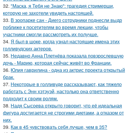
32.
"Маска, я Тебя не Знаю": трагедия стримерши,
которую не захотели увидеть настоящей.
33.
В зоопарке сан - Диего сотрудники поднесли выдр
поближе к посетителям во время лекции, чтобы
участники смогли рассмотреть их получше.
34.
Я был в шоке, когда узнал настоящие имена этих
голливудских актеров.
35.
Недавно Анна Плетнёва показала повзрослевшую
дочь - Марию, которая сейчас живёт во Франции.
36.
Юлия гаврилина - одна из актрис проекта открытый
брак.
37.
Некоторые в голливуде рассказывают, как тяжело
работать с Энн хэтэуэй, настолько она ответственно
подходит к своим ролям.
38.
Надя Сысоева открыто говорит, что её идеальная
фигура достигается не строгими диетами, а отказом от
них.
39.
Как в 45 чувствовать себя лучше, чем в 35?