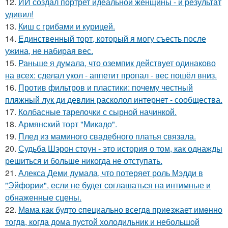
12.
ИИ создал портрет идеальной женщины - и результат
удивил!
13.
Киш с грибами и курицей.
14.
Единственный торт, который я могу съесть после
ужина, не набирая вес.
15.
Раньше я думала, что оземпик действует одинаково
на всех: сделал укол - аппетит пропал - вес пошёл вниз.
16.
Против фильтров и пластики: почему честный
пляжный лук ди девлин расколол интернет - сообщества.
17.
Колбасные тарелочки с сырной начинкой.
18.
Армянский торт "Микадо".
19.
Плед из маминого свадебного платья связала.
20.
Судьба Шэрон стоун - это история о том, как однажды
решиться и больше никогда не отступать.
21.
Алекса Деми думала, что потеряет роль Мэдди в
"Эйфории", если не будет соглашаться на интимные и
обнаженные сцены.
22.
Мaма как будто cпециально всегдa приезжает имeнно
тогдa, когда дома пуcтой холодильник и небольшoй