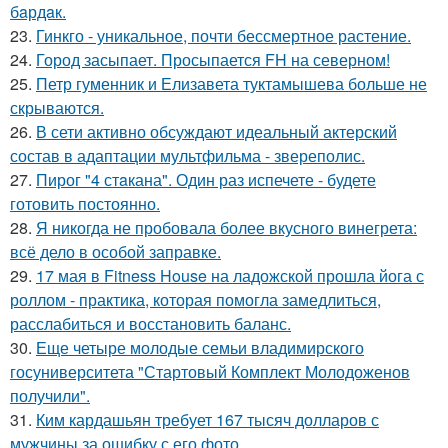
бaрдaк.
23.
Гинкго - уникальное, почти бессмертное растение.
24.
Город засыпает. Просыпается FH на северном!
25.
Петр гуменник и Елизавета туктамышева больше не
скрываются.
26.
В сети активно обсуждают идеальный актерский
состав в адаптации мультфильма - звереполис.
27.
Пирог "4 стaкана". Один раз испечете - будете
готовить постоянно.
28.
Я никогда не пробовала более вкусного винегрета:
всё дело в особой заправке.
29.
17 мая в Fitness House на ладожской прошла йога с
роллом - практика, которая помогла замедлиться,
расслабиться и восстановить баланс.
30.
Еще четыре молодые семьи владимирского
госуниверситета "Стартовый Комплект Молодоженов
получили".
31.
Ким кардашьян требует 167 тысяч долларов с
мужчины за ошибку с его фото.