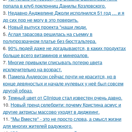
попала в клуб поклонниц Данилы Козловского.
3.
Недавно Анджелине Джоли исполнился 51 год … и я
до сих пор не могу в это поверить.
4.
Новый выпуск проекта "наши люди.
5.
Аглая тарасова решилась на съемку в
полупрозрачном платье без бюстгальтера.
6.
90% людей даже не догадываются, в каких продуктах
больше всего витаминов и минералов.
7.
Многие привыкли списывать потерю цвета
исключительно на возраст.
8.
Памела Андерсон сейчас почти не красится, но в
конце девяностых и начале нулевых у неё был совсем
другой образ.
9.
Темный цвет от Clinique стал известен очень давно.
10.
Новый тренд селебрити: почему Кристина асмус и
другие актрисы массово уходят в диджеинг.
11.
"Мы Вместе" - это не просто слова, а смысл жизни
для многих жителей радужного.