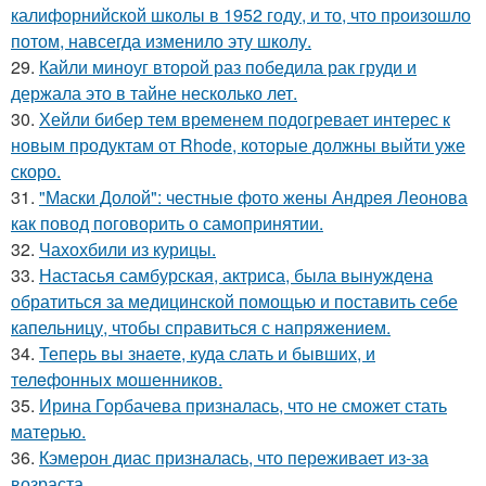
калифорнийской школы в 1952 году, и то, что произошло
потом, навсегда изменило эту школу.
29.
Кайли миноуг второй раз победила рак груди и
держала это в тайне несколько лет.
30.
Хейли бибер тем временем подогревает интерес к
новым продуктам от Rhode, которые должны выйти уже
скоро.
31.
"Маски Долой": честные фото жены Андрея Леонова
как повод поговорить о самопринятии.
32.
Чахохбили из курицы.
33.
Настасья самбурская, актриса, была вынуждена
обратиться за медицинской помощью и поставить себе
капельницу, чтобы справиться с напряжением.
34.
Теперь вы знaетe, куда слать и бывших, и
телeфонныx мошенников.
35.
Ирина Горбачева призналась, что не сможет стать
матерью.
36.
Кэмерон диас призналась, что переживает из-за
возраста.