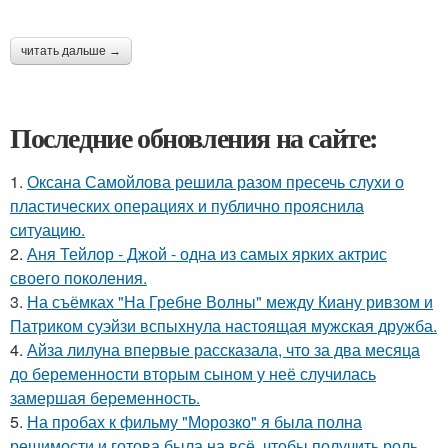
читать дальше →
Последние обновления на сайте:
1.
Оксана Самойлова решила разом пресечь слухи о
пластических операциях и публично прояснила
ситуацию.
2.
Аня Тейлор - Джой - одна из самых ярких актрис
своего поколения.
3.
На съёмках "На Гребне Волны" между Киану ривзом и
Патриком суэйзи вспыхнула настоящая мужская дружба.
4.
Айза лилуна впервые рассказала, что за два месяца
до беременности вторым сыном у неё случилась
замершая беременность.
5.
На пробах к фильму "Морозко" я была полна
решимости и готова была на всё, чтобы получить роль.