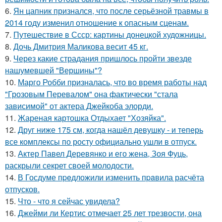
6.
Ян цапник признался, что после серьёзной травмы в
2014 году изменил отношение к опасным сценам.
7.
Путешествие в Ссср: картины донецкой художницы.
8.
Дочь Дмитрия Маликова весит 45 кг.
9.
Через какие страдания пришлось пройти звезде
нашумевшей "Вершины"?
10.
Марго Робби призналась, что во время работы над
"Грозовым Перевалом" она фактически "стала
зависимой" от актера Джейкоба элорди.
11.
Жареная картошка Отдыхает "Хозяйка".
12.
Друг ниже 175 см, когда нашёл девушку - и теперь
все комплексы по росту официально ушли в отпуск.
13.
Актер Павел Деревянко и его жена, Зоя Фуць,
раскрыли секрет своей молодости.
14.
В Госдуме пpeдложили изменить пpaвила расчёта
отпусков.
15.
Что - что я сейчас увидела?
16.
Джейми ли Кертис отмечает 25 лет трезвости, она