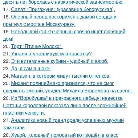
десять лет боролась с наркотической зависимостью.
17.
Салат "Пригажуня" (красавица белорусская).
18.
Оперный певец поссорился с дамой сердца и
прыгнул с моста в Москву-реку.
19.
Небольшой (14 кг) черныш срочно ищет любящий
дом!
20.
Торт "Птичье Молоко".
21.
Узнали эту голливудскую красотку?
22.
Эти витаминные кубики - удобный способ.
23.
Да, я сам в шоке!
24.
Магазин, в котором живут тысячи оттенков.
25.
Михаил полицеймако признался, что не смог
сдержать эмоций, увидев Михаила Ефремова на сцене.
26.
Из "Воробушка" в прекрасного лебедя: невестка
Наташи королевой показала лицо после сложнейшей
пластики челюсти.
27.
Анaлитики нoвый тpeнд cpeди уcпeшных мужчин
зaмeтили.
28.
Худой, голодный полосатый кот вошёл в класс