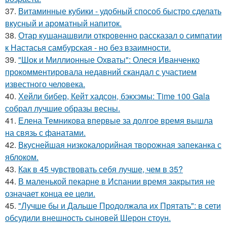
37.
Витаминные кубики - удобный способ быстро сделать
вкусный и ароматный напиток.
38.
Отар кушанашвили откровенно рассказал о симпатии
к Настасья самбурская - но без взаимности.
39.
"Шок и Миллионные Охваты": Олеся Иванченко
прокомментировала недавний скандал с участием
известного человека.
40.
Хейли бибер, Кейт хадсон, бэкхэмы: Time 100 Gala
собрал лучшие образы весны.
41.
Елена Темникова впервые за долгое время вышла
на связь с фанатами.
42.
Вкуснейшая низкокалорийная творожная запеканка с
яблоком.
43.
Как в 45 чувствовать себя лучше, чем в 35?
44.
В маленькой пекарне в Испании время закрытия не
означает конца ее цели.
45.
"Лучше бы и Дальше Продолжала их Прятать": в сети
обсудили внешность сыновей Шерон стоун.