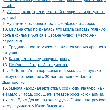
свифт.
8.
ИИ создал портрет идеальной женщины - и результат
удивил!
9.
Рулетики из слоеного теста с колбасой и сыром.
10.
Милана стар призналась, что могла сыграть главную
роль в фильме "Алиса в Стране Чудес" вместо Ани
пересильд.
11.
Традиционное тату джоли является частью древнего
ритуала.
12.
Как пережить неудачную стрижку.
13.
Печёночный торт. Ингредиенты:
14.
17-Летняя Анна пересильд высказалась о шумихе
вокруг ее отношений с 20-летним певцом Ваней
Дмитриенко.
15.
Умерла народная артистка Ссср Людмила чурсина -
ей было 84 года, сообщили в театре российской армии.
16.
"Мы Едим Дома" по-голливудски: Гвинет пэлтроу кое-
чему научилась у Юлии Высоцкой.