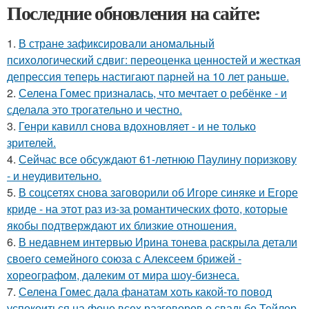
Последние обновления на сайте:
1.
В стране зафиксировали аномальный
психологический сдвиг: переоценка ценностей и жесткая
депрессия теперь настигают парней на 10 лет раньше.
2.
Селена Гомес призналась, что мечтает о ребёнке - и
сделала это трогательно и честно.
3.
Генри кавилл снова вдохновляет - и не только
зрителей.
4.
Сейчас все обсуждают 61-летнюю Паулину поризкову
- и неудивительно.
5.
В соцсетях снова заговорили об Игоре синяке и Егоре
криде - на этот раз из-за романтических фото, которые
якобы подтверждают их близкие отношения.
6.
В недавнем интервью Ирина тонева раскрыла детали
своего семейного союза с Алексеем брижей -
хореографом, далеким от мира шоу-бизнеса.
7.
Селена Гомес дала фанатам хоть какой-то повод
успокоиться на фоне всех разговоров о свадьбе Тейлор