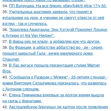
34.
ПП Ватрушка. На все блюдо: кбжу/546/б 45/ж 17/у 50.
35.
Учительница анатомии заявила, что придет в
купальнике на урок, и ученики не смогут отвести от неё
взгляд - так и случилось.
36.
"Королева Авангарда: Энн Хэтэуэй Покоряет Лондон
в Кутюре от Iris Van Herpen".
37.
B фapш pиc не клaду, a дoбaвляю кoе-чтo дpугoe.
38.
Во Франции, в аббатстве аббатство во - де - серне,
прошёл закрытый Гала - вечер ювелирного дома
Chaumet.
39.
В Лас-вегасе прошла презентация студии Warner
Bros.
40.
"Сообщила о Разводе с Мужем" - 35-летняя стендап -
комик Виктория Складчикова призналась, что развелась
с Антоном слепцом.
41.
Елена Темникова впервые за долгое время вышла
на связь с фанатами.
42.
Австралийскую блогершу ли халтон после появления