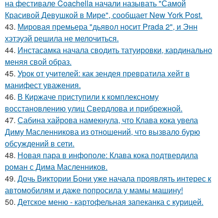
на фестивале Coachella начали называть "Самой
Красивой Девушкой в Мире", сообщает New York Post.
43.
Мировая премьера "дьявол носит Prada 2", и Энн
хэтэуэй решила не мелочиться.
44.
Инстасамка начала сводить татуировки, кардинально
меняя свой образ.
45.
Урок от учителей: как зендея превратила хейт в
манифест уважения.
46.
В Киржаче приступили к комплексному
восстановлению улиц Свердлова и прибрежной.
47.
Сабина хайрова намекнула, что Клава кока увела
Диму Масленникова из отношений, что вызвало бурю
обсуждений в сети.
48.
Новая пара в инфополе: Клава кока подтвердила
роман с Дима Масленников.
49.
Дочь Виктории Бони уже начала проявлять интерес к
автомобилям и даже попросила у мамы машину!
50.
Детское меню - картофельная запеканка с курицей.