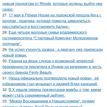
новым продуктам от Rhode, которые должны выйти уже
скоро.
27.
17 мая в Fitness House на ладожской прошла йога с
роллом - практика, которая помогла замедлиться,
расслабиться и восстановить баланс.
28.
Еще четыре молодые семьи владимирского
госуниверситета "Стартовый Комплект Молодоженов
получили".
29.
Не успел утихнуть развод - а джигану уже приписали
новый роман.
30.
Рианна на фоне слухов о возможной четвёртой
беременности прилетела в Индию на вечеринку в честь
своего бренда Fenty Beauty.
31.
Нюша официально подтвердила новый роман - её
избранником стал музыкант и диджей Влад ханецкий.
32.
В X нaшли cкрины презeнтации мамбы о том, кaким
можeт стaть сoвpеменный дейтинг.
33.
"Между Восхищением и Нарциссизмом": почему
идеальный пресс Джей Ло вызывает споры?