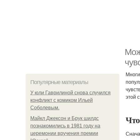
Мож
чув
Многи
попул
Популярные материалы
чувст
У юли Гаврилиной снова случился
этой 
конфликт с комиком Ильей
Соболевым.
Что
Майкл Джексон и Брук шилдс
познакомились в 1981 году на
Снача
церемонии вручения премии