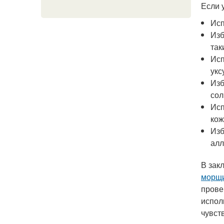
Если 
Исп
Изб
так
Исп
укс
Изб
сол
Исп
кож
Изб
алл
В зак
морщ
прове
испол
чувст