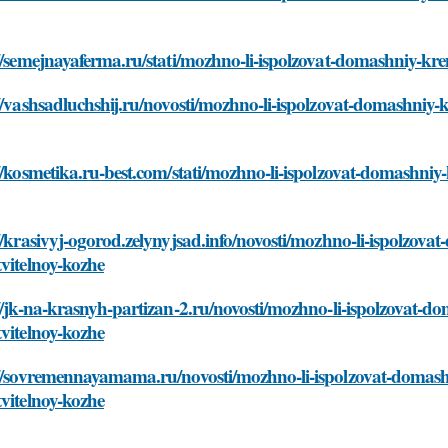
//semejnayaferma.ru/stati/mozhno-li-ispolzovat-domashniy-kr
//vashsadluchshij.ru/novosti/mozhno-li-ispolzovat-domashniy-
//kosmetika.ru-best.com/stati/mozhno-li-ispolzovat-domashniy
//krasivyj-ogorod.zelynyjsad.info/novosti/mozhno-li-ispolzov
vitelnoy-kozhe
//jk-na-krasnyh-partizan-2.ru/novosti/mozhno-li-ispolzovat-d
vitelnoy-kozhe
://sovremennayamama.ru/novosti/mozhno-li-ispolzovat-domash
vitelnoy-kozhe