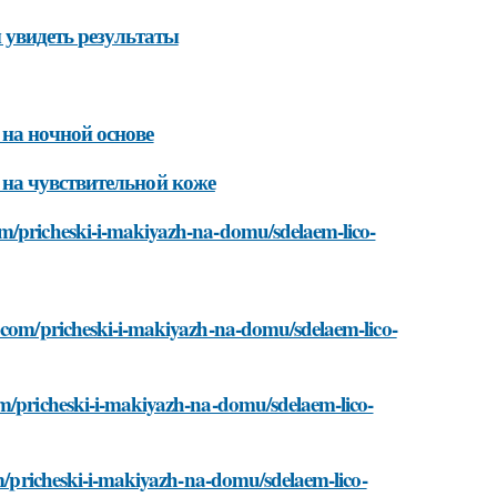
 увидеть результаты
на ночной основе
на чувствительной коже
om/pricheski-i-makiyazh-na-domu/sdelaem-lico-
t.com/pricheski-i-makiyazh-na-domu/sdelaem-lico-
om/pricheski-i-makiyazh-na-domu/sdelaem-lico-
om/pricheski-i-makiyazh-na-domu/sdelaem-lico-