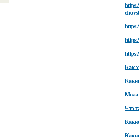
https:
chuvst
https:
https:
https:
Как х
Какие
Можно
Что т
Какие
Какие