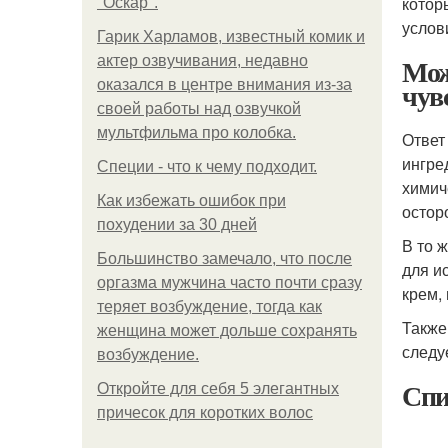
котор
"Оскар".
услов
Гарик Харламов, известный комик и
Мож
актер озвучивания, недавно
чув
оказался в центре внимания из-за
своей работы над озвучкой
мультфильма про колобка.
Ответ
ингре
Специи - что к чему подходит.
химич
Как избежать ошибок при
остор
похудении за 30 дней
В то 
Большинство замечало, что после
для и
оргазма мужчина часто почти сразу
крем,
теряет возбуждение, тогда как
Также
женщина может дольше сохранять
следу
возбуждение.
Спи
Откройте для себя 5 элегантных
причесок для коротких волос