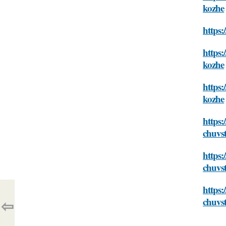
kozhe
https:
https:
kozhe
https:
kozhe
https:
chuvst
https:
chuvst
https
⇦
chuvst