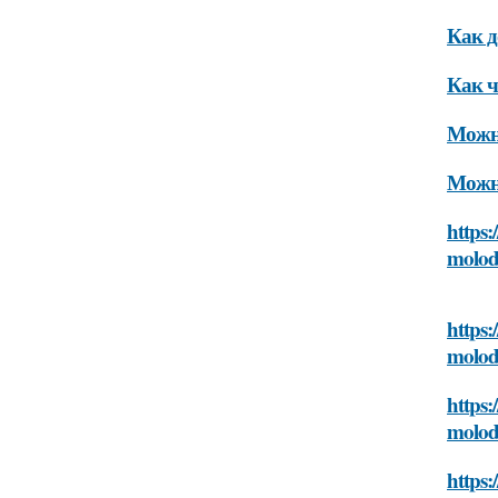
Как д
Как ч
Можно
Можно
https:
molod
https:
molod
https:
molod
https: