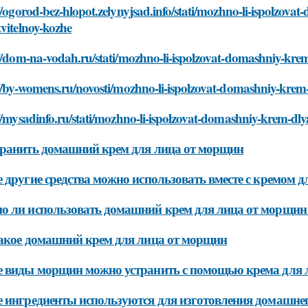
//ogorod-bez-hlopot.zelynyjsad.info/stati/mozhno-li-ispolzova
vitelnoy-kozhe
//dom-na-vodah.ru/stati/mozhno-li-ispolzovat-domashniy-krem
//by-womens.ru/novosti/mozhno-li-ispolzovat-domashniy-krem-
//mysadinfo.ru/stati/mozhno-li-ispolzovat-domashniy-krem-dly
ранить домашний крем для лица от морщин
 другие средства можно использовать вместе с кремом 
 ли использовать домашний крем для лица от морщин 
акое домашний крем для лица от морщин
 виды морщин можно устранить с помощью крема для 
 ингредиенты используются для изготовления домашне