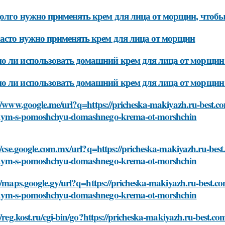
олго нужно применять крем для лица от морщин, чтобы
асто нужно применять крем для лица от морщин
 ли использовать домашний крем для лица от морщин 
 ли использовать домашний крем для лица от морщин 
//www.google.me/url?q=https://pricheska-makiyazh.ru-best.c
ym-s-pomoshchyu-domashnego-krema-ot-morshchin
//cse.google.com.mx/url?q=https://pricheska-makiyazh.ru-bes
ym-s-pomoshchyu-domashnego-krema-ot-morshchin
//maps.google.gy/url?q=https://pricheska-makiyazh.ru-best.c
ym-s-pomoshchyu-domashnego-krema-ot-morshchin
//reg.kost.ru/cgi-bin/go?https://pricheska-makiyazh.ru-best.c