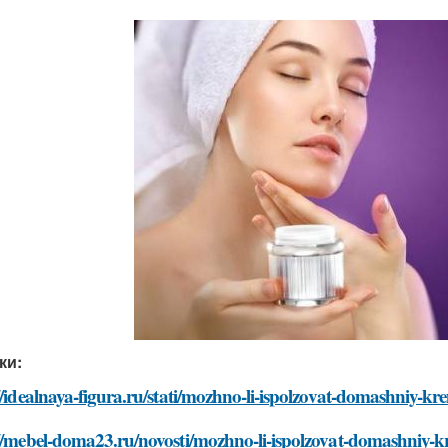
ки:
//idealnaya-figura.ru/stati/mozhno-li-ispolzovat-domashniy-kr
//mebel-doma23.ru/novosti/mozhno-li-ispolzovat-domashniy-kr