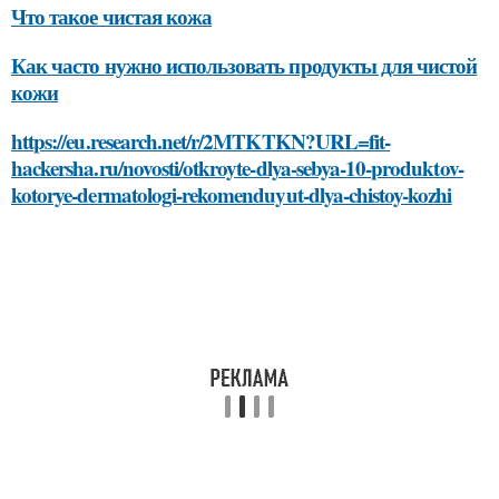
Что такое чистая кожа
Как часто нужно использовать продукты для чистой
кожи
https://eu.research.net/r/2MTKTKN?URL=fit-
hackersha.ru/novosti/otkroyte-dlya-sebya-10-produktov-
kotorye-dermatologi-rekomenduyut-dlya-chistoy-kozhi