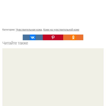
Категории:
Чувствительная кожа
,
Кожи на чувствительной коже
Читайте также
Как долго готовится это блюдо
У юли Гаврилиной снова случился конфликт с комиком