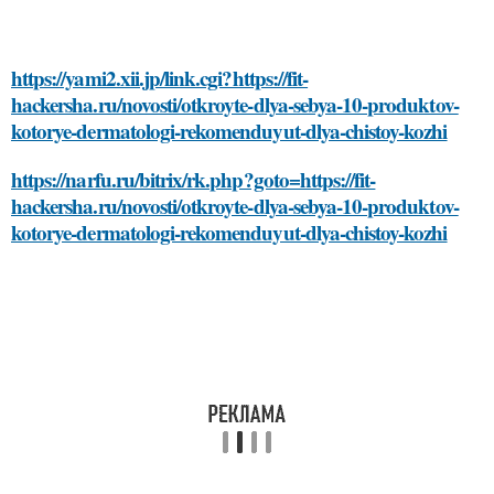
https://yami2.xii.jp/link.cgi?https://fit-
hackersha.ru/novosti/otkroyte-dlya-sebya-10-produktov-
kotorye-dermatologi-rekomenduyut-dlya-chistoy-kozhi
https://narfu.ru/bitrix/rk.php?goto=https://fit-
hackersha.ru/novosti/otkroyte-dlya-sebya-10-produktov-
kotorye-dermatologi-rekomenduyut-dlya-chistoy-kozhi