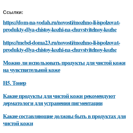
Ссылки:
https://dom-na-vodah.ru/novosti/mozhno-li-ispolzovat-
produkty-dlya-chistoy-kozhi-na-chuvstvitelnoy-kozhe
https://mebel-doma23.ru/novosti/mozhno-li-ispolzovat-
produkty-dlya-chistoy-kozhi-na-chuvstvitelnoy-kozhe
Можно ли использовать продукты для чистой кожи
на чувствительной коже
H5. Тонер
Какие продукты для чистой кожи рекомендуют
дерматологи для устранения пигментации
Какие составляющие должны быть в продуктах для
чистой кожи