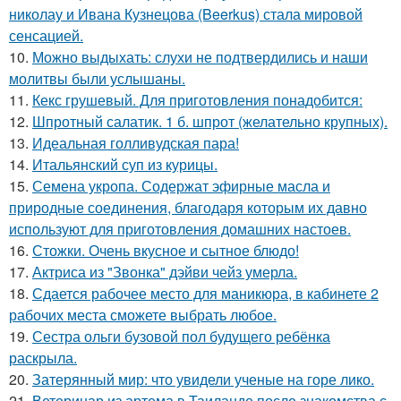
николау и Ивана Кузнецова (Beerkus) стала мировой
сенсацией.
10.
Можно выдыхать: слухи не подтвердились и наши
молитвы были услышаны.
11.
Кекс грушевый. Для приготовления понадобится:
12.
Шпротный салатик. 1 б. шпрот (желательно крупных).
13.
Идеальная голливудская пара!
14.
Итальянский суп из курицы.
15.
Семена укропа. Содержат эфирные масла и
природные соединения, благодаря которым их давно
используют для приготовления домашних настоев.
16.
Стожки. Очень вкусное и сытное блюдо!
17.
Актриса из "Звонка" дэйви чейз умерла.
18.
Сдается рабочее место для маникюра, в кабинете 2
рабочих места сможете выбрать любое.
19.
Сестра ольги бузовой пол будущего ребёнка
раскрыла.
20.
Затерянный мир: что увидели ученые на горе лико.
21.
Ветеринар из артема в Таиланде после знакомства с