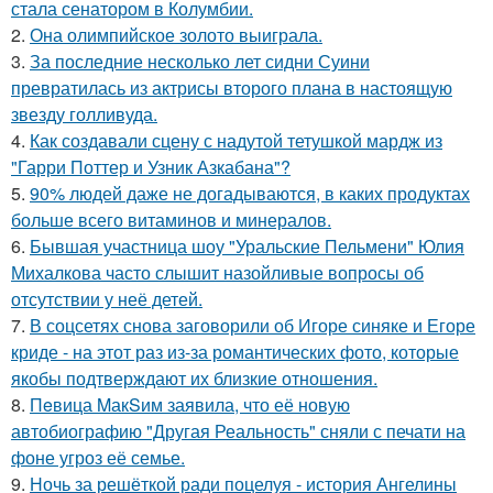
стала сенатором в Колумбии.
2.
Она олимпийское золото выиграла.
3.
За последние несколько лет сидни Суини
превратилась из актрисы второго плана в настоящую
звезду голливуда.
4.
Как создавали сцену с надутой тетушкой мардж из
"Гарри Поттер и Узник Азкабана"?
5.
90% людей даже не догадываются, в каких продуктах
больше всего витаминов и минералов.
6.
Бывшая участница шоу "Уральские Пельмени" Юлия
Михалкова часто слышит назойливые вопросы об
отсутствии у неё детей.
7.
В соцсетях снова заговорили об Игоре синяке и Егоре
криде - на этот раз из-за романтических фото, которые
якобы подтверждают их близкие отношения.
8.
Пeвица MакSим заявила, что её новую
автобиографию "Другая Реальность" сняли с печати на
фоне угроз её семье.
9.
Ночь за решёткой ради поцелуя - история Ангелины