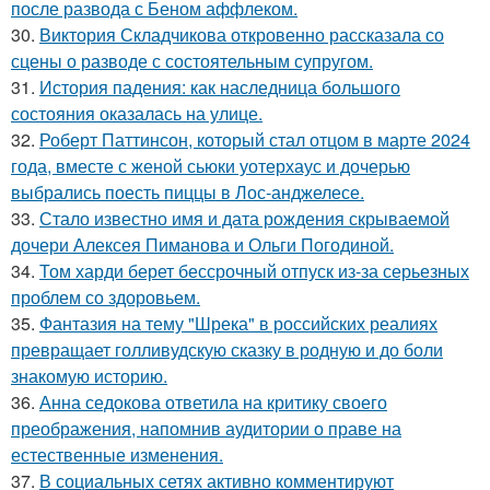
после развода с Беном аффлеком.
30.
Виктория Складчикова откровенно рассказала со
сцены о разводе с состоятельным супругом.
31.
История падения: как наследница большого
состояния оказалась на улице.
32.
Роберт Паттинсон, который стал отцом в марте 2024
года, вместе с женой сьюки уотерхаус и дочерью
выбрались поесть пиццы в Лос-анджелесе.
33.
Стало известно имя и дата рождения скрываемой
дочери Алексея Пиманова и Ольги Погодиной.
34.
Том харди берет бессрочный отпуск из-за серьезных
проблем со здоровьем.
35.
Фантазия на тему "Шрека" в российских реалиях
превращает голливудскую сказку в родную и до боли
знакомую историю.
36.
Анна седокова ответила на критику своего
преображения, напомнив аудитории о праве на
естественные изменения.
37.
В социальных сетях активно комментируют