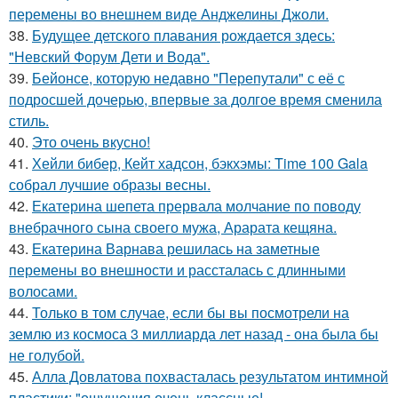
перемены во внешнем виде Анджелины Джоли.
38.
Будущее детского плавания рождается здесь:
"Невский Форум Дети и Вода".
39.
Бейонсе, которую недавно "Перепутали" с её с
подросшей дочерью, впервые за долгое время сменила
стиль.
40.
Это очень вкусно!
41.
Хейли бибер, Кейт хадсон, бэкхэмы: Time 100 Gala
собрал лучшие образы весны.
42.
Екатерина шепета прервала молчание по поводу
внебрачного сына своего мужа, Арарата кещяна.
43.
Екатерина Варнава решилась на заметные
перемены во внешности и рассталась с длинными
волосами.
44.
Только в том случае, если бы вы посмотрели на
землю из космоса 3 миллиарда лет назад - она была бы
не голубой.
45.
Алла Довлатова похвасталась результатом интимной
пластики: "ощущения очень классные!