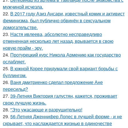
мужчиной исчезла.
22.
В 2017 году Азиз Ансари, известный комик и активист
феминизма, был публично обвинён в сексуальном
домогательстве.
23.
Настя ивлеева, абсолютно несправедливо
отмененная несколько лет назад, врывается в свою
новую прайм - эру.
24.
Протурецкий курс Никола Армению как государство
ослабляет.
25.
В южной Корее придумали свой вариант борьбы с
буллингом.
26.
Ваня дмитриенко сделал предложение Ане
пересильд?
27.
39-Летняя Виктория галустян, кажется, проживает
свою лучшую жизнь.
28.
"Это ужасающе и разрушительно!
29.
56-Летняя Дженнифер Лопес в лучшей форме - и не
скрывает, что наслаждается жизнью в одиночестве