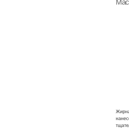
Мас
Жирна
нанес
тщате