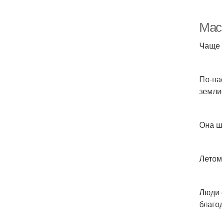
Мас
Чаще 
По-на
земли
Она ш
Летом
Люди 
благо