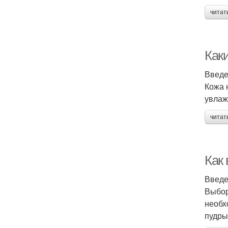
читат
Как
Введ
Кожа 
увлаж
читат
Как
Введ
Выбор
необх
пудры