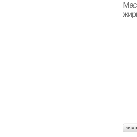
Мас
жир
читат