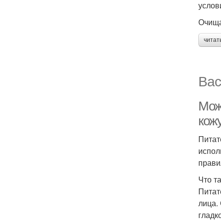
услов
Очища
читат
Вас
Мож
кож
Питат
испол
прави
Что т
Питат
лица.
гладк