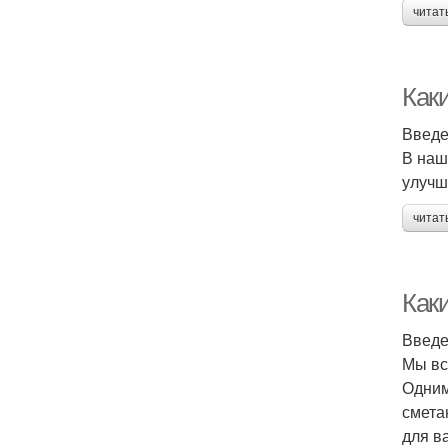
читат
Как
Введ
В наш
улучш
читат
Как
Введ
Мы вс
Одним
смета
для в