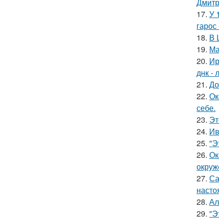
Дмитр
17.
У 
гарос 
18.
В 
19.
Ма
20.
Ир
днк -
21.
До
22.
Ок
себе.
23.
Эт
24.
Ив
25.
"Э
26.
Ок
окруж
27.
Са
насто
28.
Ал
29.
"Э