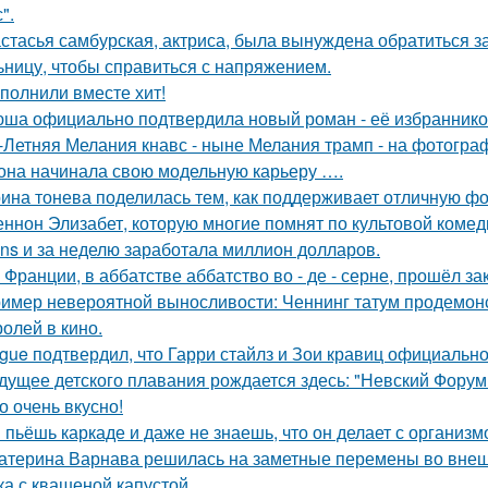
".
стасья самбурская, актриса, была вынуждена обратиться з
ьницу, чтобы справиться с напряжением.
полнили вместе хит!
ша официально подтвердила новый роман - её избранником
-Летняя Мелания кнавс - ныне Мелания трамп - на фотограф
 она начинала свою модельную карьеру ….
ина тонева поделилась тем, как поддерживает отличную фор
ннон Элизабет, которую многие помнят по культовой комеди
ans и за неделю заработала миллион долларов.
 Франции, в аббатстве аббатство во - де - серне, прошёл з
имер невероятной выносливости: Ченнинг татум продемон
ролей в кино.
gue подтвердил, что Гарри стайлз и Зои кравиц официальн
дущее детского плавания рождается здесь: "Невский Форум 
о очень вкусно!
 пьёшь каркаде и даже не знаешь, что он делает с организм
атерина Варнава решилась на заметные перемены во внеш
ка с квашеной капустой.