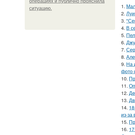
операциях и публично прояснила
1.
Мал
ситуацию.
2.
Луи
3.
"Се
4.
В с
5.
Пел
6.
Джу
7.
Сер
8.
Але
9.
На 
фото 
10.
Пр
11.
Оп
12.
Дe
13.
Дв
14.
18
из-за
15.
Пр
16.
17