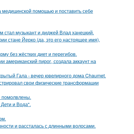
а медицинской помощью и поставить себе
 стал музыкант и диджей Влад ханецкий.
ии стане Йерко (да, это его настоящее имя),
му без жёстких диет и перегибов.
и американский пирог, создала аккаунт на
акрытый Гала - вечер ювелирного дома Chaumet.
стрировал свои физические трансформации
о помолвлены.
Дети и Вода".
ом.
ности и рассталась с длинными волосами.