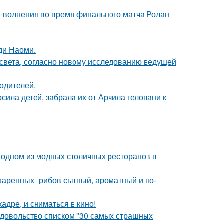
я волнения во время финального матча Ролан
ди Наоми.
 света, согласно новому исследованию ведущей
родителей.
сила детей, забрала их от Арчила геловани к
 одном из модных столичных ресторанов в
жаренных грибов сытный, ароматный и по-
адре, и сниматься в кино!
едовольство списком "30 самых страшных