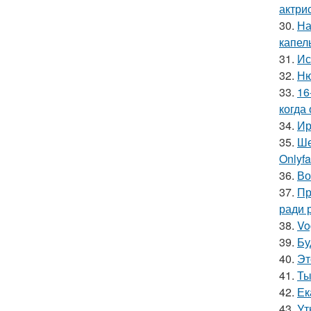
актрис
30.
На
капел
31.
Ис
32.
Ню
33.
16
когда
34.
Ир
35.
Ше
Onlyf
36.
Во
37.
Пр
ради 
38.
Vo
39.
Бу
40.
Эт
41.
Ты
42.
Ек
43.
Ут