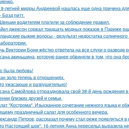
иенко.
19-летней мирры Андреевой нашлась еще одна причина дл
- Брэд питт.
Швеции водителям платили за соблюдение правил.
йкл джексон сорвал тридцать модных показов в Париже ра
ландские рыжие волосы - результат недостатка солнечного
 лаборатории.
чь Виктории Бони жёстко ответила на все слухи о разводе 
сана акиньшина, которую ранее обвиняли в том, что она бро
о была любовь!
ан золо теперь в отношениях.
то ужасающе и разрушительно!
сана Самойлова отпраздновала свой 38-й день рождения в
ении близких друзей и семьи.
лат "Кострома". Изысканное сочетание нежного языка и об
ящему праздничный салат для особенного вечера.
ександр Петров, рассказал почему стал реже появляться в к
то Настоящий шок": 16-летняя Анна пересильд выразила н