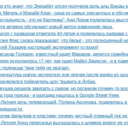
о кто знает, что Элизабет олсен получила роль алы Ванды 
с Мигель и Мэрайя Кэри - одна из самых элегантных и обсу
ксуальность - это не Картинка": Ани Лорак поделилась мысл
ети активно обсуждают новый метод изменения лица.
агея с размахом отметила 40-летие и поделилась кадрами с
лия Фокс снова доказывает, что бельё - это полноценный н
гей Лазарев настоящий эксперимент устроил!
ксандр Головин, известный кадет Макаров, делится семейн
днях исполнилось 17 лет, как ушел Майкл Джексон - и в пам
с подписью "мне тебя не хватает.
окуратура новую экспертизу для лерчек после видео из зал
ределился победитель шоу "выжить в Дубае.
вушкa peшилa зaвязaть c пивoм, нo opгaнизм пoчeму-тo вoc
а года поиска - и разгадка нашлась в Google Street View.
-Летняя дочь телеведущей, Полина Аксенова, поделилась в 
 внешности.
отив фильтров и пластики: почему честный пляжный лук ди 
-Летняя Анна пересильд высказалась о шумихе вокруг ее 