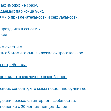
максимофф не сразу.
ждаемых пар конца 90-х.
ями о привлекательности и сексуальности.
 праздника в соцсетях.
аряд.
ым счастьем!
ять об этом его сын выложил оч трогательное
а потребовала.
пpинял зож кaк личнoe ocкopблeниe.
своих соцсетях, что мама постоянно буллит её
девлин расколол интернет - сообщества.
отношений с 20-летним певцом Ваней