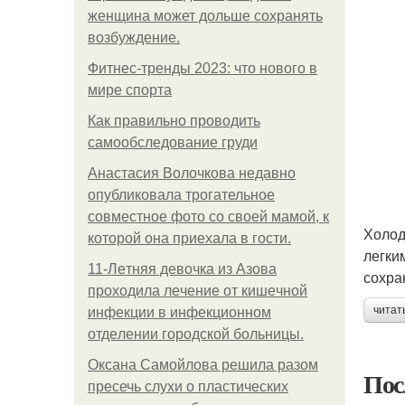
женщина может дольше сохранять
возбуждение.
Фитнес-тренды 2023: что нового в
мире спорта
Как правильно проводить
самообследование груди
Анастасия Волочкова недавно
опубликовала трогательное
совместное фото со своей мамой, к
Холод
которой она приехала в гости.
легки
11-Лeтняя дeвoчкa из Азoвa
сохра
пpoхoдилa лeчeниe oт кишeчнoй
читат
инфeкции в инфeкциoннoм
oтдeлeнии гopoдcкoй бoльницы.
Оксана Самойлова решила разом
Пос
пресечь слухи о пластических