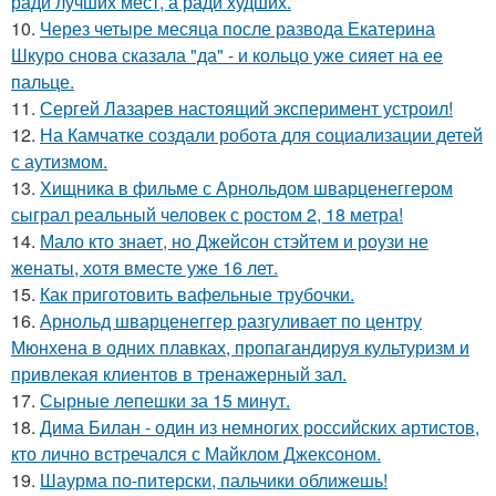
ради лучших мест, а ради худших.
10.
Через четыре месяца после развода Екатерина
Шкуро снова сказала "да" - и кольцо уже сияет на ее
пальце.
11.
Сергей Лазарев настоящий эксперимент устроил!
12.
На Камчатке создали робота для социализации детей
с аутизмом.
13.
Хищника в фильме с Арнольдом шварценеггером
сыграл реальный человек с ростом 2, 18 метра!
14.
Мало кто знает, но Джейсон стэйтем и роузи не
женаты, хотя вместе уже 16 лет.
15.
Как приготовить вафельные трубочки.
16.
Арнольд шварценеггер разгуливает по центру
Мюнхена в одних плавках, пропагандируя культуризм и
привлекая клиентов в тренажерный зал.
17.
Сырные лепешки за 15 минут.
18.
Дима Билан - один из немногих российских артистов,
кто лично встречался с Майклом Джексоном.
19.
Шаурма по-питерски, пальчики оближешь!