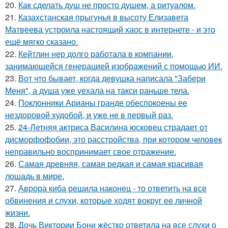
20.
Как сделать душ не просто душем, а ритуалом.
21.
Казахстанская прыгунья в высоту Елизавета
Матвеева устроила настоящий хаос в интернете - и это
ещё мягко сказано.
22.
Кейтлин нер долго работала в компании,
занимающейся генерацией изображений с помощью ИИ.
23.
Вот что бывает, когда девушка написала "Забери
Меня", а душа уже уехала на такси раньше тела.
24.
Поклонники Арианы гранде обеспокоены ее
нездоровой худобой, и уже не в первый раз.
25.
24-Летняя актриса Василина юсковец страдает от
дисморфофобии, это расстройства, при котором человек
неправильно воспринимает свое отражение.
26.
Самая древняя, самая редкая и самая красивая
лошадь в мире.
27.
Аврора киба решила наконец - то ответить на все
обвинения и слухи, которые ходят вокруг ее личной
жизни.
28.
Дочь Виктории Бони жёстко ответила на все слухи о