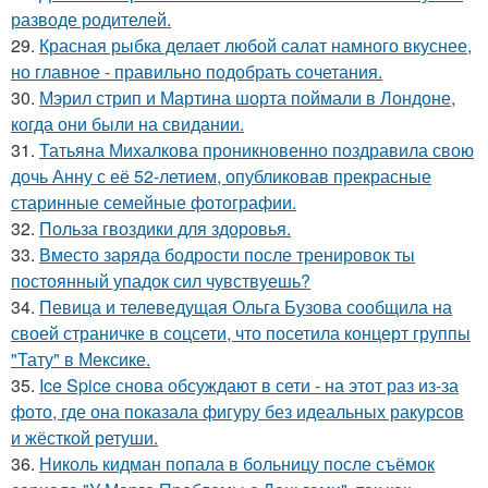
разводе родителей.
29.
Красная рыбка делает любой салат намного вкуснее,
но главное - правильно подобрать сочетания.
30.
Мэрил стрип и Мартина шорта поймали в Лондоне,
когда они были на свидании.
31.
Татьяна Михалкова проникновенно поздравила свою
дочь Анну с её 52-летием, опубликовав прекрасные
старинные семейные фотографии.
32.
Польза гвоздики для здоровья.
33.
Вместо заряда бодрости после тренировок ты
постоянный упадок сил чувствуешь?
34.
Певица и телеведущая Ольга Бузова сообщила на
своей страничке в соцсети, что посетила концерт группы
"Тату" в Мексике.
35.
Ice Spice снова обсуждают в сети - на этот раз из-за
фото, где она показала фигуру без идеальных ракурсов
и жёсткой ретуши.
36.
Николь кидман попала в больницу после съёмок