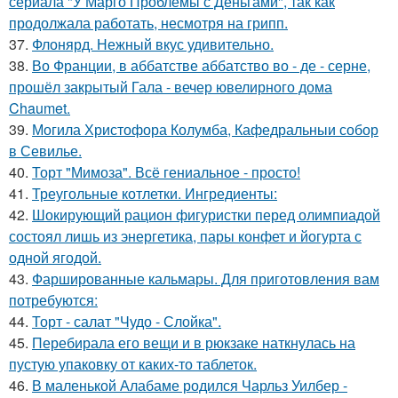
сериала "У Марго Проблемы с Деньгами", так как
продолжала работать, несмотря на грипп.
37.
Флонярд. Нежный вкус удивительно.
38.
Во Франции, в аббатстве аббатство во - де - серне,
прошёл закрытый Гала - вечер ювелирного дома
Chaumet.
39.
Могила Христофора Колумба, Кафедральныи собор
в Севилье.
40.
Торт "Мимоза". Всё гениальное - просто!
41.
Треугольные котлетки. Ингредиенты:
42.
Шокирующий рацион фигуристки перед олимпиадой
состоял лишь из энергетика, пары конфет и йогурта с
одной ягодой.
43.
Фаршированные кальмары. Для приготовления вам
потребуются:
44.
Торт - салат "Чудо - Слойка".
45.
Перебирала его вещи и в рюкзаке наткнулась на
пустую упаковку от каких-то таблеток.
46.
В маленькой Алабаме родился Чарльз Уилбер -