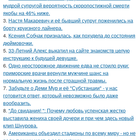
мудрой супругой вероятность скоропостижной смерти
якобы на 46% ниже.
3.
Настя Макаревич и её бывший супруг поженились на
борту круизного лайнера.
4.
Ксения Собчак призналась, как похудела до состояния
дюймовочки.
5.
33-Летний Алекс выкатил на сайте знакомств целую
инструкцию к будущей девушке.
6.
Одно неосторожное движение едва не стоило руки:
приморские врачи вернули мужчине шанс на
нормальную жизнь после страшной травмы.
7.
Забудьте о Деми Мур и её "Субстанции" - у нас
готовится ответ, который невозможно было даже
вообразить.
8.
"До свидания! ": Почему любовь успенская жестко
выставила жениха своей дочери и при чем здесь новый
клип Шнурова.
9.
Американец объездил стадионы по всему миру - но не