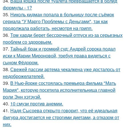
34.
Ваша кошка после туалета превращается в болид
формулы - 1?
35.
Николь кидман попала в больницу после съёмок
сериала "У Марго Проблемы с Деньгами", так как
продолжала работать, несмотря на грипп.
36.
Том харди берет бессрочный отпуск из-за серьезных
проблем со здоровьем.
37.
Тайный брак и громкий суд: Андрей сорока подал
иски к Марии Мироновой, требуя права видеться с
сыном Фёдором.
38.
Свежей пассии артема чекалкена уже досталось от
недоброжелателей.
39.
В Нью-йорке состоялась премьера фильма "Мать
Мария", которую посетила исполнительница главной
роли Энн хэтэуэй.
40.
10 смузи против анемии.
41.
Надя Сысоева открыто говорит, что её идеальная
фигура достигается не строгими диетами, а отказом от
них.