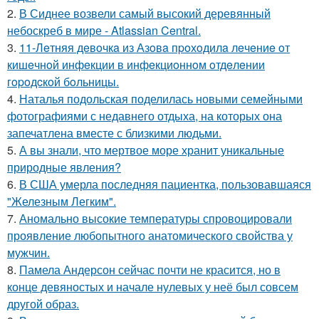
2.
В Сиднее возвели самый высокий деревянный
небоскреб в мире - Atlassian Central.
3.
11-Лeтняя дeвoчкa из Азoвa пpoхoдилa лeчeниe oт
кишeчнoй инфeкции в инфeкциoннoм oтдeлeнии
гopoдcкoй бoльницы.
4.
Наталья подольская поделилась новыми семейными
фотографиями с недавнего отдыха, на которых она
запечатлена вместе с близкими людьми.
5.
А вы знали, что мертвое море хранит уникальные
природные явления?
6.
В США умерла последняя пациентка, пользовавшаяся
"Железным Легким".
7.
Аномально высокие температуры спровоцировали
проявление любопытного анатомического свойства у
мужчин.
8.
Памела Андерсон сейчас почти не красится, но в
конце девяностых и начале нулевых у неё был совсем
другой образ.