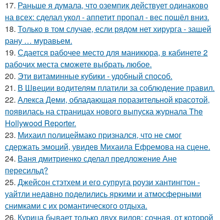
17.
Раньше я думала, что оземпик действует одинаково
на всех: сделал укол - аппетит пропал - вес пошёл вниз.
18.
Только в том случае, если рядом нет хирурга - зашей
рану … муравьем.
19.
Сдается рабочее место для маникюра, в кабинете 2
рабочих места сможете выбрать любое.
20.
Эти витаминные кубики - удобный способ.
21.
В Швеции водителям платили за соблюдение правил.
22.
Алекса Деми, обладающая поразительной красотой,
появилась на страницах нового выпуска журнала The
Hollywood Reporter.
23.
Михаил полицеймако признался, что не смог
сдержать эмоций, увидев Михаила Ефремова на сцене.
24.
Ваня дмитриенко сделал предложение Ане
пересильд?
25.
Джейсон стэтхем и его супруга роузи хантингтон -
уайтли недавно поделились яркими и атмосферными
снимками с их романтического отдыха.
26.
Курица бывает только двух видов: сочная, от которой