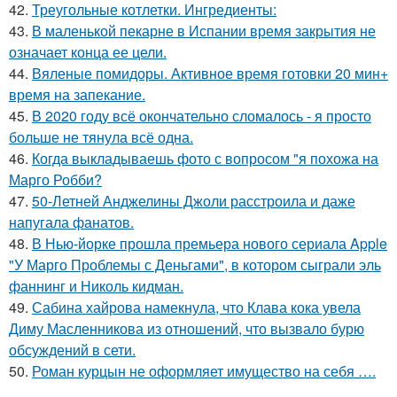
42.
Треугольные котлетки. Ингредиенты:
43.
В маленькой пекарне в Испании время закрытия не
означает конца ее цели.
44.
Вяленые помидоры. Активное время готовки 20 мин+
время на запекание.
45.
В 2020 году всё окончательно сломалось - я просто
больше не тянула всё одна.
46.
Когда выкладываешь фото с вопросом "я похожа на
Марго Робби?
47.
50-Летней Анджелины Джоли расстроила и даже
напугала фанатов.
48.
В Нью-йорке прошла премьера нового сериала Apple
"У Марго Проблемы с Деньгами", в котором сыграли эль
фаннинг и Николь кидман.
49.
Сабина хайрова намекнула, что Клава кока увела
Диму Масленникова из отношений, что вызвало бурю
обсуждений в сети.
50.
Роман курцын не оформляет имущество на себя ….