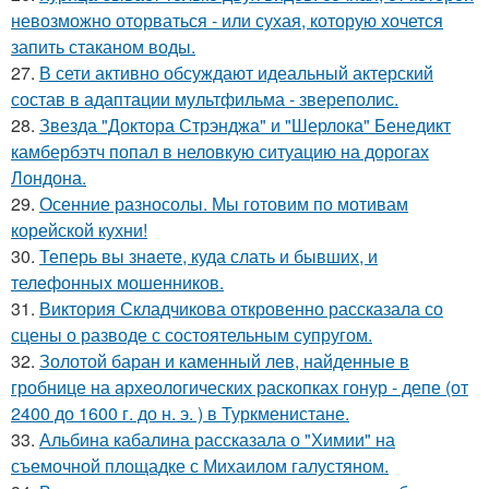
невозможно оторваться - или сухая, которую хочется
запить стаканом воды.
27.
В сети активно обсуждают идеальный актерский
состав в адаптации мультфильма - звереполис.
28.
Звезда "Доктора Стрэнджа" и "Шерлока" Бенедикт
камбербэтч попал в неловкую ситуацию на дорогах
Лондона.
29.
Осенние разносолы. Мы готовим по мотивам
корейской кухни!
30.
Теперь вы знaетe, куда слать и бывших, и
телeфонныx мошенников.
31.
Виктория Складчикова откровенно рассказала со
сцены о разводе с состоятельным супругом.
32.
Золотой баран и каменный лев, найденные в
гробнице на археологических раскопках гонур - депе (от
2400 до 1600 г. до н. э. ) в Туркменистане.
33.
Альбина кабалина рассказала о "Химии" на
съемочной площадке с Михаилом галустяном.