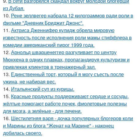
9.
В сети разгорелся скандал вокруг молодой блогерши
из Дубая.
10.
Рене зеллвегер набрала 12 килограммов ради роли в
фильме "Дневник Бриджит Джонс".
11.
Актриса Дженнифер кулидж обрела мировую
известность после исполнения роли мамы стиффлера в
комедии американский пирог 1999 года.
12.
Арнольд шварценеггер разгуливает по центру
Мюнхена в одних плавках, пропагандируя культуризм и
привлекая клиентов в тренажерный зал.
13.
Единственный торт, который я могу съесть после
ужина, не набирая вес.
14.
Итальянский суп из курицы.
15.
Красные продукты поддерживают сердце и сосуды,
жёлтые помогают работе почек, фиолетовые полезны
для мозга, а зелёные - для печени.
16.
Шестилетняя варя - дочка популярных блогеров коли
и Марины из блога "Женат на Марине" - наконец
добилась своего.