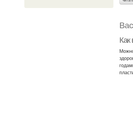
читат
Вас
Как 
Можно
здоро
годам
пласт