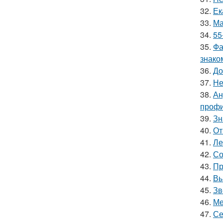
32.
Ек
33.
Ма
34.
55
35.
Фа
знако
36.
До
37.
Не
38.
Ан
профи
39.
Зн
40.
От
41.
Ле
42.
Со
43.
Пр
44.
Вы
45.
Зв
46.
Ме
47.
Се