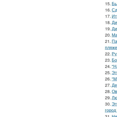
15.
Бы
16.
Сд
17.
Ит
18.
Ди
19.
Ди
20.
Ма
21.
Па
пляже
22.
Ру
23.
Бо
24.
"Н
25.
Эт
26.
"М
27.
Де
28.
Ов
29.
Лю
30.
Эт
город
31.
Не