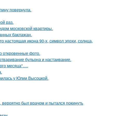
спину повернула.
ой раз.
идом московской квартиры.
нных баклажан.
то настоящая икона 90-х, символ эпохи, солнца,
о откровенные фото.
 отваривание бульона и настаивание.
вого месяца"….
a.
училась у Юлии Высоцкой.
, вероятно был врачом и пытался покинуть
оман.