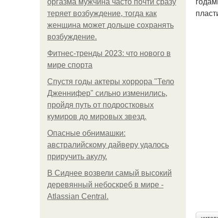
годам
оргазма мужчина часто почти сразу
пласт
теряет возбуждение, тогда как
женщина может дольше сохранять
возбуждение.
Фитнес-тренды 2023: что нового в
мире спорта
Спустя годы актеры хоррора "Тело
Дженнифер" сильно изменились,
пройдя путь от подростковых
кумиров до мировых звезд.
Опасные обнимашки:
австралийскому дайверу удалось
приручить акулу.
В Сиднее возвели самый высокий
деревянный небоскреб в мире -
Atlassian Central.