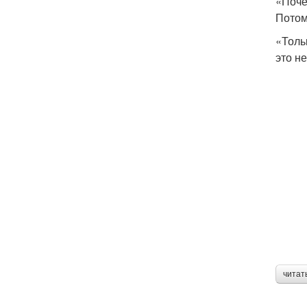
«Поче
Потом
«Толь
это н
читат