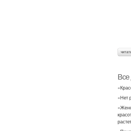
читат
Все 
«Крас
«Нет 
«Женс
красо
расте