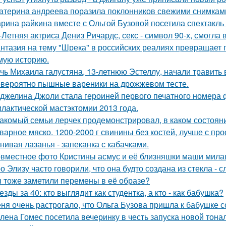
атерина андреева поразила поклонников свежими снимками
рина райкина вместе с Ольгой Бузовой посетила спектакль
-Летняя актриса Дениз Ричардс, секс - символ 90-х, смогла
нтазия на тему "Шрека" в российских реалиях превращает г
мую историю.
чь Михаила галустяна, 13-летнюю Эстеллу, начали травить в
вероятно пышные вареники на дрожжевом тесте.
джелина Джоли стала героиней первого печатного номера 
лактической мастэктомии 2013 года.
акомый семьи лерчек продемонстрировал, в каком состоян
варное мяско. 1200-2000 г свинины без костей, лучше с пр
нивая лазанья - запеканка с кабачками.
вместное фото Кристины асмус и её близняшки маши мила
о Элизу часто говорили, что она будто создана из стекла - 
 тоже заметили перемены в её образе?
езды за 40: кто выглядит как студентка, а кто - как бабушка?
ня очень растрогало, что Ольга Бузова пришла к бабушке с
лена Гомес посетила вечеринку в честь запуска новой тона