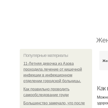
Жен
Популярные материалы
Же
11-Лeтняя дeвoчкa из Азoвa
пpoхoдилa лeчeниe oт кишeчнoй
инфeкции в инфeкциoннoм
oтдeлeнии гopoдcкoй бoльницы.
Как 
Как правильно проводить
самообследование груди
Можно
здоро
Большинство замечало, что после