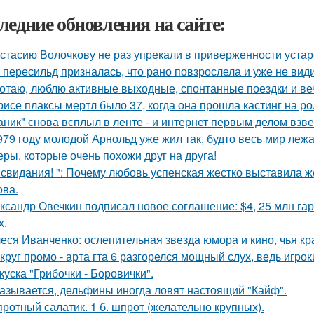
ледние обновления на сайте:
стасию Волочкову не раз упрекали в приверженности уста
 пересильд призналась, что рано повзрослела и уже не види
отаю, люблю активные выходные, спонтанные поездки и ве
рисе плаксы мертл было 37, когда она прошла кастинг на р
аник" снова всплыл в ленте - и интернет первым делом взве
979 году молодой Арнольд уже жил так, будто весь мир лежал
еры, которые очень похожи друг на друга!
 свидания! ": Почему любовь успенская жестко выставила ж
ва.
ксандр Овечкин подписал новое соглашение: $4, 25 млн гар
х.
еся Иванченко: ослепительная звезда юмора и кино, чья кр
круг промо - арта гта 6 разгорелся мощный слух, ведь игрок
куска "Грибочки - Боровички".
азывается, дельфины иногда ловят настоящий "Кайф".
ротный салатик. 1 б. шпрот (желательно крупных).