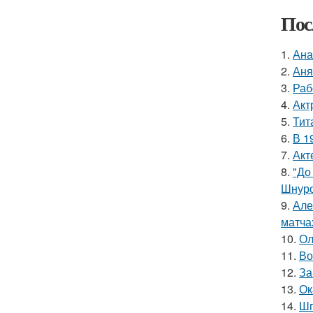
Пос
1.
Ана
2.
Аня
3.
Раб
4.
Акт
5.
Тит
6.
В 1
7.
Акт
8.
"До
Шнуро
9.
Але
матча
10.
Ол
11.
Во
12.
За
13.
Ок
14.
Шп