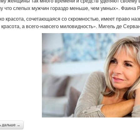
му женщины так много времени и средств уделяют своему в
у что слепых мужчин гораздо меньше, чем умных». Фаина 
ко красота, сочетающаяся со скромностью, имеет право наз
е красота, а всего-навсего миловидность». Мигель де Серван
ь дальше →