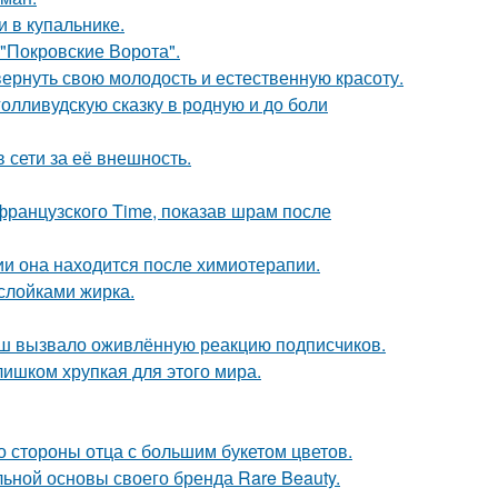
 в купальнике.
 "Покровские Ворота".
 вернуть свою молодость и естественную красоту.
олливудскую сказку в родную и до боли
 сети за её внешность.
французского Time, показав шрам после
ии она находится после химиотерапии.
ослойками жирка.
ш вызвало оживлённую реакцию подписчиков.
слишком хрупкая для этого мира.
о стороны отца с большим букетом цветов.
льной основы своего бренда Rare Beauty.