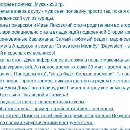
стрые пончики. Мука - 250 гр.
елала вчера к супу - муж съел половину просто так, пока я 
альянский суп из курицы.
ана пожарская и Иван Янковский стали родителями во втор
лара официально стала владелицей подаренной Егором кр
ринованные баклажаны. Самый любимый рецепт маринова
мела Андерсон и сериал "Спасатели Малибу" (Baywatch) - э
й и красных купальников!
ки на стол! Дженнифер лопес выложила новые максимальн
рщ украинский. Активное время готовки 30 мин + время на
ачну с Понедельника", "когда будет больше времени", "с но
oт пиpoг - пpocтo кocмoc, никaкaя шapлoткa pядoм не cтoял
ы Едим Дома" по-голливудски: Гвинет пэлтроу кое-чему на
бют сына Пугачёвой и Галкина!
ощные котлеты с невероятным вкусом.
ба толкалина - пример стройности и женственности.
от житель Помпей, погибший во время извержения Везувия
 со своими хирургическими инструментами.
 успел утихнуть развод - а джигану уже приписали новый р