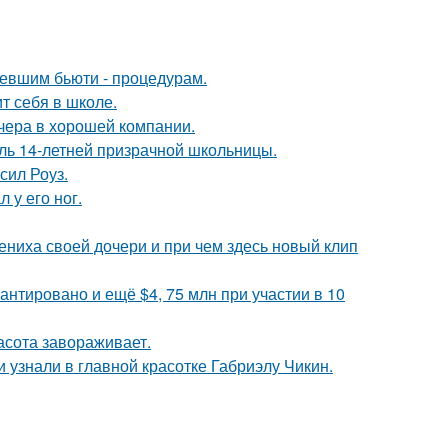
ревшим бьюти - процедурам.
т себя в школе.
чера в хорошей компании.
оль 14-летней призрачной школьницы.
сил Роуз.
 у его ног.
ениха своей дочери и при чем здесь новый клип
антировано и ещё $4, 75 млн при участии в 10
асота завораживает.
и узнали в главной красотке Габриэлу Чикин.