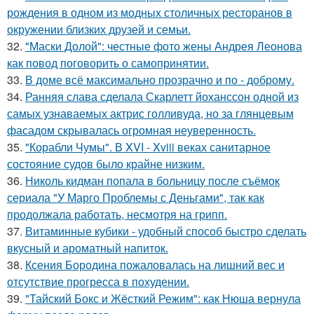
рождения в одном из модных столичных ресторанов в
окружении близких друзей и семьи.
32.
"Маски Долой": честные фото жены Андрея Леонова
как повод поговорить о самопринятии.
33.
В доме всё максимально прозрачно и по - доброму.
34.
Ранняя слава сделала Скарлетт йоханссон одной из
самых узнаваемых актрис голливуда, но за глянцевым
фасадом скрывалась огромная неуверенность.
35.
"Корабли Чумы". В XVI - Xviii веках санитарное
состояние судов было крайне низким.
36.
Николь кидман попала в больницу после съёмок
сериала "У Марго Проблемы с Деньгами", так как
продолжала работать, несмотря на грипп.
37.
Витаминные кубики - удобный способ быстро сделать
вкусный и ароматный напиток.
38.
Ксения Бородина пожаловалась на лишний вес и
отсутствие прогресса в похудении.
39.
"Тайский Бокс и Жёсткий Режим": как Нюша вернула