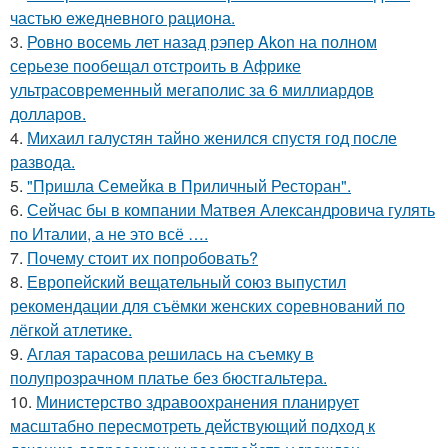
частью ежедневного рациона.
3.
Ровно восемь лет назад рэпер Akon на полном
серьезе пообещал отстроить в Африке
ультрасовременный мегаполис за 6 миллиардов
долларов.
4.
Михаил галустян тайно женился спустя год после
развода.
5.
"Пришла Семейка в Приличный Ресторан".
6.
Сейчас бы в компании Матвея Александровича гулять
по Италии, а не это всё ….
7.
Почему стоит их попробовать?
8.
Европейский вещательный союз выпустил
рекомендации для съёмки женских соревнований по
лёгкой атлетике.
9.
Аглая тарасова решилась на съемку в
полупрозрачном платье без бюстгальтера.
10.
Министерство здравоохранения планирует
масштабно пересмотреть действующий подход к