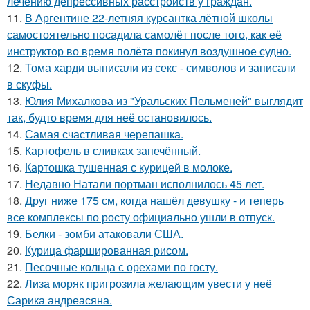
лечению депрессивных расстройств у граждан.
11.
В Аргентине 22-летняя курсантка лётной школы
самостоятельно посадила самолёт после того, как её
инструктор во время полёта покинул воздушное судно.
12.
Тома харди выписали из секс - символов и записали
в скуфы.
13.
Юлия Михалкова из "Уральских Пельменей" выглядит
так, будто время для неё остановилось.
14.
Самая счастливая черепашка.
15.
Картофель в сливках запечённый.
16.
Картошка тушенная с курицей в молоке.
17.
Недавно Натали портман исполнилось 45 лет.
18.
Друг ниже 175 см, когда нашёл девушку - и теперь
все комплексы по росту официально ушли в отпуск.
19.
Белки - зомби атаковали США.
20.
Курица фаршированная рисом.
21.
Песочные кольца с орехами по госту.
22.
Лиза моряк пригрозила желающим увести у неё
Сарика андреасяна.