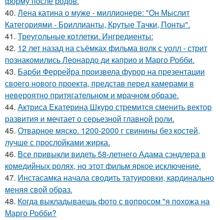
форму после родов.
40.
Лена катина о муже - миллионере: "Он Мыслит
Категориями - Бриллианты, Крутые Тачки, Понты".
41.
Треугольные котлетки. Ингредиенты:
42.
12 лет назад на съёмках фильма волк с уолл - стрит
познакомились Леонардо ди каприо и Марго Робби.
43.
Барби Феррейра произвела фурор на презентации
своего нового проекта, представ перед камерами в
невероятно притягательном и мрачном образе.
44.
Актриса Екатерина Шкуро стремится сменить вектор
развития и мечтает о серьезной главной роли.
45.
Отварное мяско. 1200-2000 г свинины без костей,
лучше с прослойками жирка.
46.
Все привыкли видеть 58-летнего Адама сэндлера в
комедийных ролях, но этот фильм яркое исключение.
47.
Инстасамка начала сводить татуировки, кардинально
меняя свой образ.
48.
Когда выкладываешь фото с вопросом "я похожа на
Марго Робби?