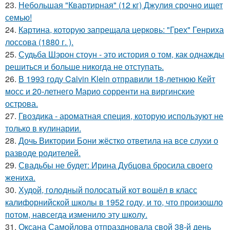
23.
Небольшая "Квартирная" (12 кг) Джулия срочно ищет
семью!
24.
Картина, которую запрещала церковь: "Грех" Генриха
лоссова (1880 г. ).
25.
Судьба Шэрон стоун - это история о том, как однажды
решиться и больше никогда не отступать.
26.
В 1993 году Calvin Klein отправили 18-летнюю Кейт
мосс и 20-летнего Марио сорренти на виргинские
острова.
27.
Гвоздика - ароматная специя, которую используют не
только в кулинарии.
28.
Дочь Виктории Бони жёстко ответила на все слухи о
разводе родителей.
29.
Свадьбы не будет: Ирина Дубцова бросила своего
жениха.
30.
Худой, голодный полосатый кот вошёл в класс
калифорнийской школы в 1952 году, и то, что произошло
потом, навсегда изменило эту школу.
31.
Оксана Самойлова отпраздновала свой 38-й день