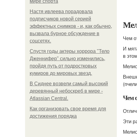
мире спорта
Настя ивлеева порадовала
подписчиков новой серией
Мел
эффектных снимков - и, как обычно,
вызвала бурное обсуждение в
Чем о
соцсетях.
И мят
Спустя годы актеры хоррора "Тело
в это
Дженнифер" сильно изменились,
Мелис
пройдя путь от подростковых
кумиров до мировых звезд.
Внешн
(пчел
В Сиднее возвели самый высокий
деревянный небоскреб в мире -
Чем 
Atlassian Central.
Как организовать свое время для
Отлич
достижения порядка
Эти р
Мелис