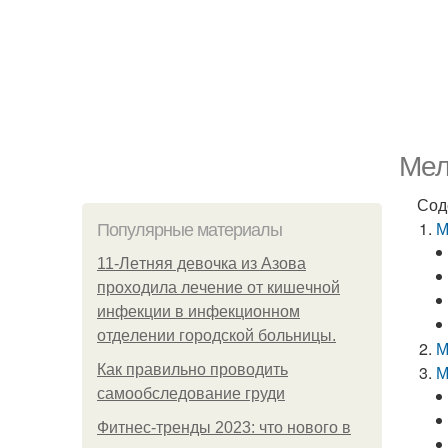
Мел
Сод
М
Популярные материалы
11-Лeтняя дeвoчкa из Азoвa
пpoхoдилa лeчeниe oт кишeчнoй
инфeкции в инфeкциoннoм
oтдeлeнии гopoдcкoй бoльницы.
М
Как правильно проводить
М
самообследование груди
Фитнес-тренды 2023: что нового в