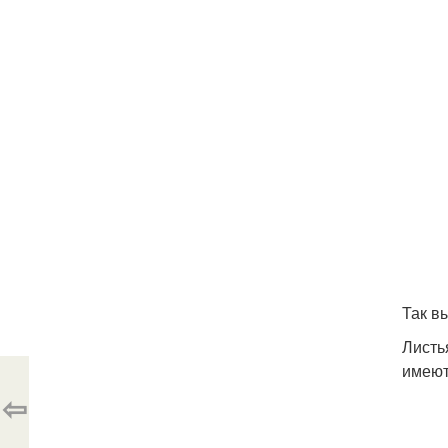
Так в
Листь
имеют
⇦