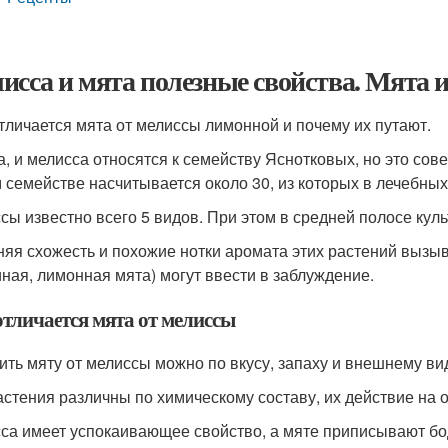
исса и мята полезные свойства. Мята и
тличается мята от мелиссы лимонной и почему их путают.
а, и мелисса относятся к семейству Яснотковых, но это со
м семействе насчитывается около 30, из которых в лечебных
сы известно всего 5 видов. При этом в средней полосе куль
яя схожесть и похожие нотки аромата этих растений вызы
иная, лимонная мята) могут ввести в заблуждение.
отличается мята от мелиссы
ить мяту от мелиссы можно по вкусу, запаху и внешнему ви
астения различны по химическому составу, их действие на 
са имеет успокаивающее свойство, а мяте приписывают бо