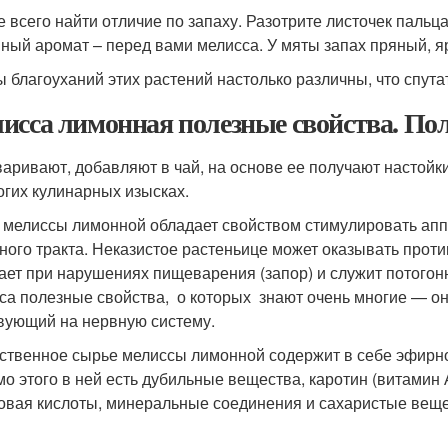
 всего найти отличие по запаху. Разотрите листочек пальц
ный аромат – перед вами мелисса. У мяты запах пряный, я
ы благоуханий этих растений настолько различны, что спута
исса лимонная полезные свойства. Пол
варивают, добавляют в чай, на основе ее получают настойки
огих кулинарных изысках.
 мелиссы лимонной обладает свойством стимулировать апп
ного тракта. Неказистое растеньице может оказывать прот
ает при нарушениях пищеварения (запор) и служит потогон
са полезные свойства, о которых знают очень многие — о
вующий на нервную систему.
ственное сырье мелиссы лимонной содержит в себе эфирн
о этого в ней есть дубильные вещества, каротин (витамин 
овая кислоты, минеральные соединения и сахаристые веще