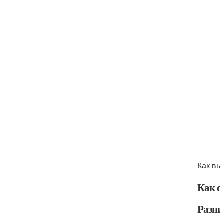
Как в
Как о
Разни