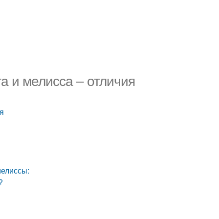
а и мелисса – отличия
ия
мелиссы:
?