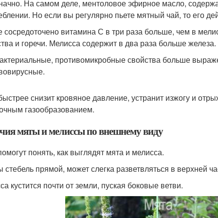
начно. На самом деле, ментоловое эфирное масло, содержа
еблении. Но если вы регулярно пьете мятный чай, то его д
е сосредоточено витамина С в три раза больше, чем в мел
тва и горечи. Мелисса содержит в два раза больше железа.
актериальные, противомикробные свойства больше выражен
вовирусные.
быстрее снизит кровяное давление, устранит изжогу и отры
очным газообразованием.
чия мяты и мелиссы по внешнему виду
помогут понять, как выглядят мята и мелисса.
ы стебель прямой, может слегка разветвляться в верхней ча
са кустится почти от земли, пуская боковые ветви.