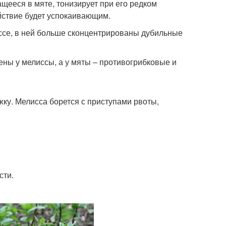
щееся в мяте, тонизирует при его редком
ействие будет успокаивающим.
иссе, в ней больше сконцентрированы дубильные
ы у мелиссы, а у мяты – противогрибковые и
жку. Мелисса борется с приступами рвоты,
сти.