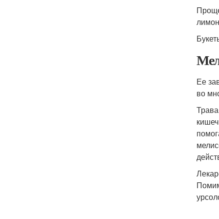
Проще
лимон
Букет
Мел
Ее за
во мн
Трава
кишеч
помог
мелис
дейст
Лекар
Помим
урсол