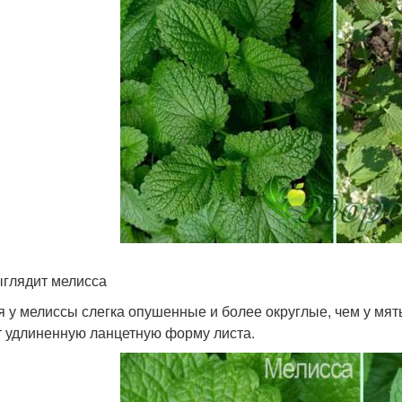
ыглядит мелисса
я у мелиссы слегка опушенные и более округлые, чем у мя
 удлиненную ланцетную форму листа.