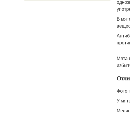
одноз
употр
В мят
вещес
Антиб
проти
Мята 
избыт
Отли
Фото 
У мят
Мелис