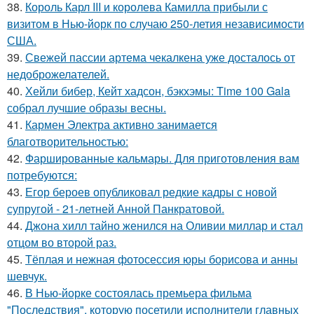
38.
Король Карл III и королева Камилла прибыли с
визитом в Нью-йорк по случаю 250-летия независимости
США.
39.
Свежей пассии артема чекалкена уже досталось от
недоброжелателей.
40.
Хейли бибер, Кейт хадсон, бэкхэмы: Time 100 Gala
собрал лучшие образы весны.
41.
Кармен Электра активно занимается
благотворительностью:
42.
Фаршированные кальмары. Для приготовления вам
потребуются:
43.
Егор бероев опубликовал редкие кадры с новой
супругой - 21-летней Анной Панкратовой.
44.
Джона хилл тайно женился на Оливии миллар и стал
отцом во второй раз.
45.
Тёплая и нежная фотосессия юры борисова и анны
шевчук.
46.
В Нью-йорке состоялась премьера фильма
"Последствия", которую посетили исполнители главных