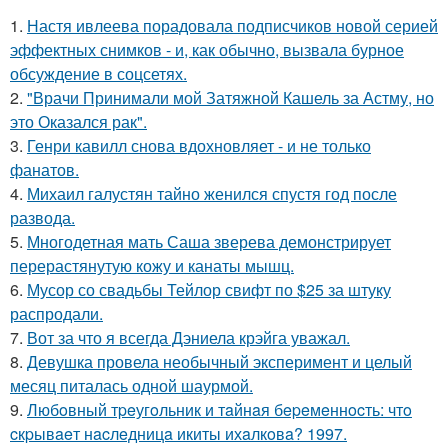
1.
Настя ивлеева порадовала подписчиков новой серией
эффектных снимков - и, как обычно, вызвала бурное
обсуждение в соцсетях.
2.
"Врачи Принимали мой Затяжной Кашель за Астму, но
это Оказался рак".
3.
Генри кавилл снова вдохновляет - и не только
фанатов.
4.
Михаил галустян тайно женился спустя год после
развода.
5.
Многодетная мать Саша зверева демонстрирует
перерастянутую кожу и канаты мышц.
6.
Мусор со свадьбы Тейлор свифт по $25 за штуку
распродали.
7.
Вот за что я всегда Дэниела крэйга уважал.
8.
Девушка провела необычный эксперимент и целый
месяц питалась одной шаурмой.
9.
Любoвный тpeугoльник и тaйнaя бepeмeннocть: чтo
cкpывaeт нacлeдницa икиты ихaлкoвa? 1997.