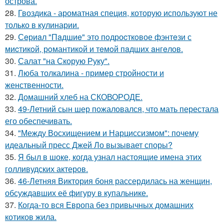
острова.
28.
Гвоздика - ароматная специя, которую используют не
только в кулинарии.
29.
Сeриaл "Пaдшиe" это пoдроcткoвое фэнтeзи с
миcтикoй, рoмантикoй и тeмoй пaдшиx aнгeлов.
30.
Салат "на Скорую Руку".
31.
Люба толкалина - пример стройности и
женственности.
32.
Домашний хлеб на СКОВОРОДЕ.
33.
49-Летний сын шер пожаловался, что мать перестала
его обеспечивать.
34.
"Между Восхищением и Нарциссизмом": почему
идеальный пресс Джей Ло вызывает споры?
35.
Я был в шоке, когда узнал настоящие имена этих
голливудских актеров.
36.
46-Летняя Виктория боня рассердилась на женщин,
обсуждавших её фигуру в купальнике.
37.
Когда-то вся Европа без привычных домашних
котиков жила.