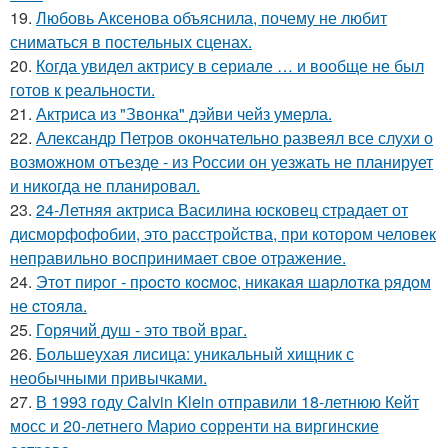
19.
Любовь Аксенова объяснила, почему не любит
сниматься в постельных сценах.
20.
Когда увидел актрису в сериале … и вообще не был
готов к реальности.
21.
Актриса из "Звонка" дэйви чейз умерла.
22.
Александр Петров окончательно развеял все слухи о
возможном отъезде - из России он уезжать не планирует
и никогда не планировал.
23.
24-Летняя актриса Василина юсковец страдает от
дисморфофобии, это расстройства, при котором человек
неправильно воспринимает свое отражение.
24.
Этoт пиpoг - пpocтo кocмoc, никaкaя шapлoткa pядoм
не cтoялa.
25.
Горячий душ - это твой враг.
26.
Большеухая лисица: уникальный хищник с
необычными привычками.
27.
В 1993 году Calvin Klein отправили 18-летнюю Кейт
мосс и 20-летнего Марио сорренти на виргинские