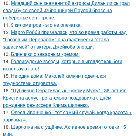
10.
Младший сын знаменитой актрисы Дилан ли сыграл
свадьбу со своей избранницей Паулой брасс на
побережье сен - тропе.
11.
9 километров - это не опечатка!
12.
Марго Робби призналась, что во время работы над
"Грозовым Перевалом" она фактически "стала
зависимой" от актера Джейкоба элорди.
13.
Блинчики с заварным кремом.
14.
Голливудские звёзды, которые выглядят как боги,
используют это!
15.
Не один дома: Маколей калкин поделился
трудностями отцовства.
16.
"Публично Обратилась к Чужому Мужу" - 38-летняя
Кристина асмус трогательно поздравила с днём
рождения режиссёра Клима шипенко.
17.
Олеся Иванченко - тот самый случай, когда красота +
харизма =.
18.
Шарлотка на сгущёнке. Активное время готовки 15
мин.