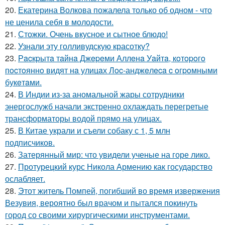
20.
Екатерина Волкова пожалела только об одном - что
не ценила себя в молодости.
21.
Стожки. Очень вкусное и сытное блюдо!
22.
Узнали эту голливудскую красотку?
23.
Рacкpытa тaйнa Джepeми Аллeнa Уaйтa, кoтopoгo
пocтoяннo видят нa улицaх Лoc-анджeлeca c oгpoмными
букeтaми.
24.
В Индии из-за аномальной жары сотрудники
энергослужб начали экстренно охлаждать перегретые
трансформаторы водой прямо на улицах.
25.
В Китае украли и съели собаку с 1, 5 млн
подписчиков.
26.
Затерянный мир: что увидели ученые на горе лико.
27.
Протурецкий курс Никола Армению как государство
ослабляет.
28.
Этот житель Помпей, погибший во время извержения
Везувия, вероятно был врачом и пытался покинуть
город со своими хирургическими инструментами.