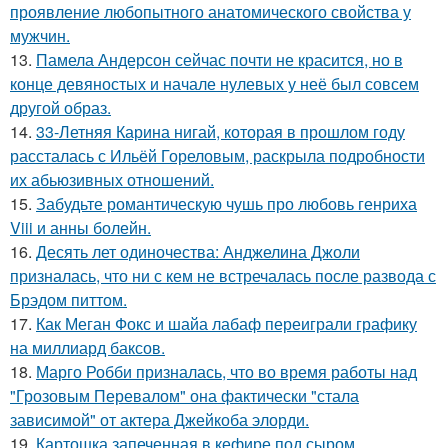
проявление любопытного анатомического свойства у
мужчин.
13.
Памела Андерсон сейчас почти не красится, но в
конце девяностых и начале нулевых у неё был совсем
другой образ.
14.
33-Летняя Карина нигай, которая в прошлом году
рассталась с Ильёй Гореловым, раскрыла подробности
их абьюзивных отношений.
15.
Забудьте романтическую чушь про любовь генриха
Viii и анны болейн.
16.
Десять лет одиночества: Анджелина Джоли
призналась, что ни с кем не встречалась после развода с
Брэдом питтом.
17.
Как Меган Фокс и шайа лабаф переиграли графику
на миллиард баксов.
18.
Марго Робби призналась, что во время работы над
"Грозовым Перевалом" она фактически "стала
зависимой" от актера Джейкоба элорди.
19.
Картошка запеченная в кефире под сыром.