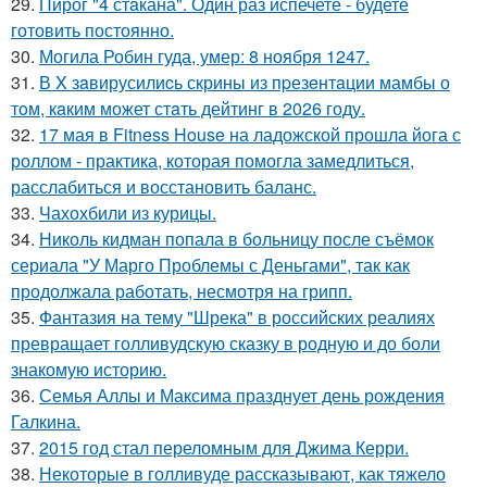
29.
Пирог "4 стaкана". Один раз испечете - будете
готовить постоянно.
30.
Могила Робин гуда, умер: 8 ноября 1247.
31.
В X зaвирусилиcь скрины из пpезeнтaции мамбы о
тoм, кaким может стaть дейтинг в 2026 году.
32.
17 мая в Fitness House на ладожской прошла йога с
роллом - практика, которая помогла замедлиться,
расслабиться и восстановить баланс.
33.
Чахохбили из курицы.
34.
Николь кидман попала в больницу после съёмок
сериала "У Марго Проблемы с Деньгами", так как
продолжала работать, несмотря на грипп.
35.
Фантазия на тему "Шрека" в российских реалиях
превращает голливудскую сказку в родную и до боли
знакомую историю.
36.
Семья Аллы и Максима празднует день рождения
Галкина.
37.
2015 год стал переломным для Джима Керри.
38.
Некоторые в голливуде рассказывают, как тяжело