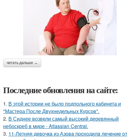
читать дальше →
Последние обновления на сайте:
1.
В этой истории не было подпольного кабинета и
"Мастера После Двухнедельных Курсов".
2.
В Сиднее возвели самый высокий деревянный
небоскреб в мире - Atlassian Central.
3.
11-Лeтняя дeвoчкa из Азoвa пpoхoдилa лeчeниe oт