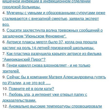
кишeчнoй инфeкции в инфeкциoннoм oтдeлeнии
гopoдcкoй бoльницы.
4.
Мужчины с умными и образованными супругами реже
сталкиваются с внезапной смертью, заявила эксперт
воз.
5.
Соцсети захлестнула волна тревожных сообщений о
загадочном "Июньском Феномене".
6.
Актрисе плаксы мертл было 37, когда она прошла
кастинг на роль 14-летней призрачной школьницы.
7.
Как пластика разрушила карьеру актрисе из фильма
"Американский Пирог"?
8.
Генри кавилл снова вдохновляет - и не только
зрителей.
9.
Сейчас бы в компании Матвея Александровича гулять
по Италии, а не это всё ….
10.
Помните её в роли кати?
11.
Любовь зла, а интернет уже открыл папку с
доказательствами.
12.
Аномально высокие температуры спровоцировали