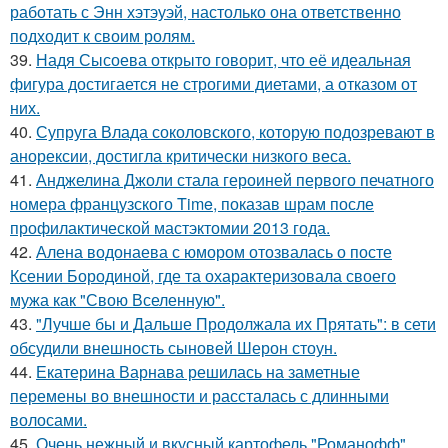
работать с Энн хэтэуэй, настолько она ответственно
подходит к своим ролям.
39.
Надя Сысоева открыто говорит, что её идеальная
фигура достигается не строгими диетами, а отказом от
них.
40.
Супруга Влада соколовского, которую подозревают в
анорексии, достигла критически низкого веса.
41.
Анджелина Джоли стала героиней первого печатного
номера французского Time, показав шрам после
профилактической мастэктомии 2013 года.
42.
Алена водонаева с юмором отозвалась о посте
Ксении Бородиной, где та охарактеризовала своего
мужа как "Свою Вселенную".
43.
"Лучше бы и Дальше Продолжала их Прятать": в сети
обсудили внешность сыновей Шерон стоун.
44.
Екатерина Варнава решилась на заметные
перемены во внешности и рассталась с длинными
волосами.
45.
Очень нежный и вкусный картофель "Романофф".