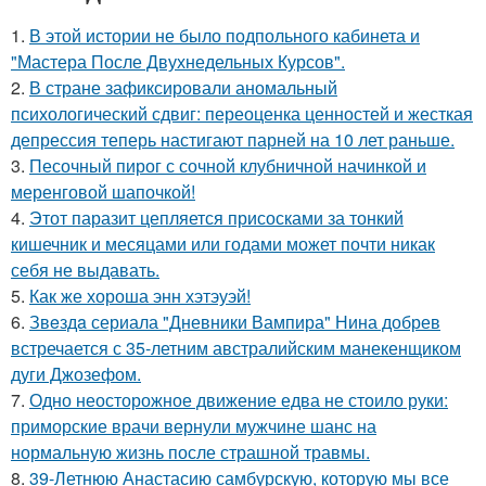
1.
В этой истории не было подпольного кабинета и
"Мастера После Двухнедельных Курсов".
2.
В стране зафиксировали аномальный
психологический сдвиг: переоценка ценностей и жесткая
депрессия теперь настигают парней на 10 лет раньше.
3.
Песочный пирог с сочной клубничной начинкой и
меренговой шапочкой!
4.
Этот паразит цепляется присосками за тонкий
кишечник и месяцами или годами может почти никак
себя не выдавать.
5.
Как же хороша энн хэтэуэй!
6.
Звeздa сериала "Дневники Вампира" Нина добрев
встречается с 35-летним австралийским манекенщиком
дуги Джозефом.
7.
Одно неосторожное движение едва не стоило руки:
приморские врачи вернули мужчине шанс на
нормальную жизнь после страшной травмы.
8.
39-Летнюю Анастасию самбурскую, которую мы все