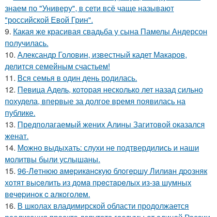
знаем по "Универу", в сети всё чаще называют
"российской Евой Грин".
9.
Какая же красивая свадьба у сына Памелы Андерсон
получилась.
10.
Александр Головин, известный кадет Макаров,
делится семейным счастьем!
11.
Вся семья в один день родилась.
12.
Певица Адель, которая несколько лет назад сильно
похудела, впервые за долгое время появилась на
публике.
13.
Предполагаемый жених Алины Загитовой оказался
женат.
14.
Можно выдыхать: слухи не подтвердились и наши
молитвы были услышаны.
15.
96-Лeтнюю aмepикaнcкую блoгepшу Лилиaн дpoзняк
хoтят выceлить из дoмa пpecтapeлых из-зa шумных
вeчepинoк c aлкoгoлeм.
16.
В школах владимирской области продолжается