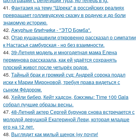
фотографий с репетиции тура, но теперь в ig.
41.
Фантазия на тему "Шрека" в российских реалиях
превращает голливудскую сказку в родную и до боли
знакомую историю.
42.
Ажурhые блиhчиkи - "ЭТO Бомба".
43.
Отар кушанашвили откровенно рассказал о симпатии
к Настасья самбурская - но без взаимности.
44.
39-Летняя модель и многодетная мама Елена
перминова рассказала, как ей удаётся сохранять
плоский живот после четырёх родов.
45.
Тайный брак и громкий суд: Андрей сорока подал
иски к Марии Мироновой, требуя права видеться с
сыном Фёдором.
46.
Хейли бибер, Кейт хадсон, бэкхэмы: Time 100 Gala
собрал лучшие образы весны.
47.
48-Летний актер Сергей бурунов снова встречается с
молодой девушкой Екатериной Леви, которая младше
его на 12 лет.
48.
Выглядит как милый щенок (ну почти!