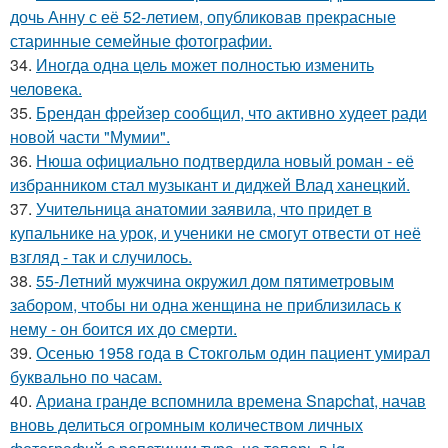
дочь Анну с её 52-летием, опубликовав прекрасные
старинные семейные фотографии.
34.
Иногда одна цель может полностью изменить
человека.
35.
Брендан фрейзер сообщил, что активно худеет ради
новой части "Мумии".
36.
Нюша официально подтвердила новый роман - её
избранником стал музыкант и диджей Влад ханецкий.
37.
Учительница анатомии заявила, что придет в
купальнике на урок, и ученики не смогут отвести от неё
взгляд - так и случилось.
38.
55-Летний мужчина окружил дом пятиметровым
забором, чтобы ни одна женщина не приблизилась к
нему - он боится их до смерти.
39.
Осенью 1958 года в Стокгольм один пациент умирал
буквально по часам.
40.
Ариана гранде вспомнила времена Snapchat, начав
вновь делиться огромным количеством личных