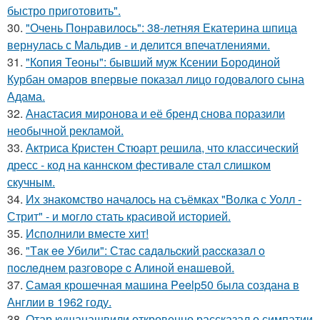
быстро приготовить".
30.
"Очень Понравилось": 38-летняя Екатерина шпица
вернулась с Мальдив - и делится впечатлениями.
31.
"Копия Теоны": бывший муж Ксении Бородиной
Курбан омаров впервые показал лицо годовалого сына
Адама.
32.
Анастасия миронова и её бренд снова поразили
необычной рекламой.
33.
Актриса Кристен Стюарт решила, что классический
дресс - код на каннском фестивале стал слишком
скучным.
34.
Их знакомство началось на съёмках "Волка с Уолл -
Стрит" - и могло стать красивой историей.
35.
Исполнили вместе хит!
36.
"Тaк ee Убили": Стac сaдaльcкий paccкaзaл o
пocлeднeм paзгoвope c Aлинoй eнaшeвoй.
37.
Самая крошечная машинa Peelp50 была созданa в
Англии в 1962 году.
38.
Отар кушанашвили откровенно рассказал о симпатии