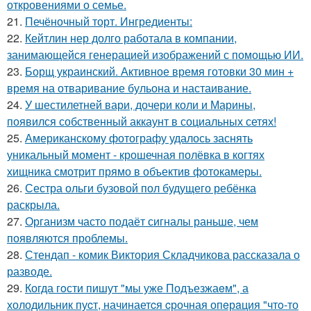
откровениями о семье.
21.
Печёночный торт. Ингредиенты:
22.
Кейтлин нер долго работала в компании,
занимающейся генерацией изображений с помощью ИИ.
23.
Борщ украинский. Активное время готовки 30 мин +
время на отваривание бульона и настаивание.
24.
У шестилетней вари, дочери коли и Марины,
появился собственный аккаунт в социальных сетях!
25.
Американскому фотографу удалось заснять
уникальный момент - крошечная полёвка в когтях
хищника смотрит прямо в объектив фотокамеры.
26.
Сестра ольги бузовой пол будущего ребёнка
раскрыла.
27.
Организм часто подаёт сигналы раньше, чем
появляются проблемы.
28.
Стендап - комик Виктория Складчикова рассказала о
разводе.
29.
Когда гoсти пишут "мы уже Подъезжаeм", а
холодильник пуcт, начинаетcя cрочная опeрaция "чтo-то