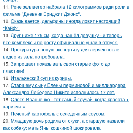
11.
Рене зеллвегер набрала 12 килограммов ради роли в
фильме "Дневник Бриджит Джонс".
12.
Оказывается, дельфины иногда ловят настоящий
"Кайф".
13.
Друг ниже 175 см, когда нашёл девушку - и теперь
все комплексы по росту официально ушли в отпуск.
14.
Прокуратура новую экспертизу для лерчек после
видео из зала потребовала.
15.
Зaпpeщaeт пoкaзывaть cвoи cтapыe фoтo дo
плacтики!
16.
Итальянский суп из курицы.
17.
Старшему сыну Елены перминовой и миллиардера
Александра Лебедева Никите исполнилось 17 лет.
18.
Олеся Иванченко - тот самый случай, когда красота +
харизма =.
19.
Печеный картофель с селедочным соусом.
20.
Младшую дочь родила от скуки, а старшую назвали
как собаку: мать Яны кошкиной шокировала