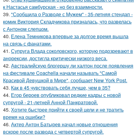
к Настасья самбурская - но без взаимности.
39.
"Сообщила о Разводе с Мужем" - 35-летняя стендап -
комик Виктория Складчикова призналась, что развелась
с Антоном слепцом.
40.
Елена Темникова впервые за долгое время вышла
на связь с фанатами.
41.
Супруга Влада соколовского, которую подозревают в
анорексии, достигла критически низкого веса.
42.
Австралийскую блогершу ли халтон после появления
на фестивале Coachella начали называть "Самой
Красивой Девушкой в Мире", сообщает New York Post.
43.
Как в 45 чувствовать себя лучше, чем в 35?
44.
Егор бероев опубликовал редкие кадры с новой
супругой - 21-летней Анной Панкратовой.
45.
Хотите быстрее прийти к своей цели и не тратить
время на ошибки?
46.
Актер Антон Батырев начал новые отношения
вскоре после развода с четвертой супругой.