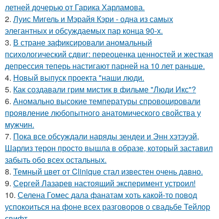
летней дочерью от Гарика Харламова.
2.
Луис Мигель и Мэрайя Кэри - одна из самых
элегантных и обсуждаемых пар конца 90-х.
3.
В стране зафиксировали аномальный
психологический сдвиг: переоценка ценностей и жесткая
депрессия теперь настигают парней на 10 лет раньше.
4.
Новый выпуск проекта "наши люди.
5.
Как создавали грим мистик в фильме "Люди Икс"?
6.
Аномально высокие температуры спровоцировали
проявление любопытного анатомического свойства у
мужчин.
7.
Пока все обсуждали наряды зендеи и Энн хэтэуэй,
Шарлиз терон просто вышла в образе, который заставил
забыть обо всех остальных.
8.
Темный цвет от Clinique стал известен очень давно.
9.
Сергей Лазарев настоящий эксперимент устроил!
10.
Селена Гомес дала фанатам хоть какой-то повод
успокоиться на фоне всех разговоров о свадьбе Тейлор
свифт.