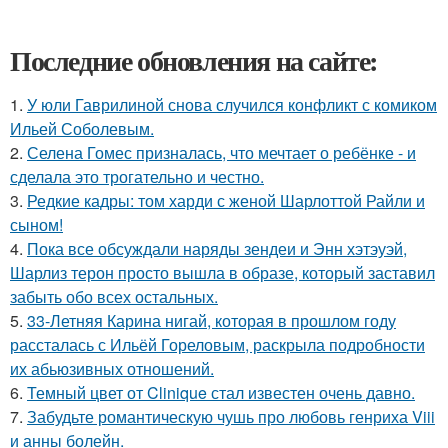
Последние обновления на сайте:
1.
У юли Гаврилиной снова случился конфликт с комиком
Ильей Соболевым.
2.
Селена Гомес призналась, что мечтает о ребёнке - и
сделала это трогательно и честно.
3.
Редкие кадры: том харди с женой Шарлоттой Райли и
сыном!
4.
Пока все обсуждали наряды зендеи и Энн хэтэуэй,
Шарлиз терон просто вышла в образе, который заставил
забыть обо всех остальных.
5.
33-Летняя Карина нигай, которая в прошлом году
рассталась с Ильёй Гореловым, раскрыла подробности
их абьюзивных отношений.
6.
Темный цвет от Clinique стал известен очень давно.
7.
Забудьте романтическую чушь про любовь генриха Viii
и анны болейн.