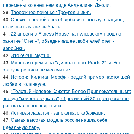
перемены во внешнем виде Анджелины Джоли.
39.
Творожное печенье "Треугольники".
40.
Орехи - простой способ добавить пользу в рацион,
если знать какие выбрать.
41.
22 апреля в Fitness House на пулковском прошло
занятие "Степ+", объединившее любителей степ -
аэробики.
42.
Это очень вкусно!
43.
Мировая премьера "дьявол носит Prada 2", и Энн
хэтэуэй решила не мелочиться.
44.
История Киллиан Мерфи - редкий пример настоящей
любви в голливуде.
45.
"Толстый Человек Кажется Более Привлекательным":
звезда "кривого зеркала", сбросивший 80 кг, откровенно
рассказал о последствиях.
46.
Ленивая лазанья - запеканка с кабачками.
47.
Самая высокая модель россии нашла себе
идеальную пару.