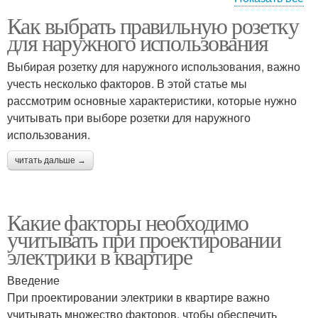
Как выбрать правильную розетку
Защита от
Защита от перегрева
для наружного использования
электрического удара
Выбирая розетку для наружного использования, важно
учесть несколько факторов. В этой статье мы
рассмотрим основные характеристики, которые нужно
Защита от вторжения
Защита от взлома
учитывать при выборе розетки для наружного
использования.
читать дальше →
Защита от кражи
Защита от перегрузки
Какие факторы необходимо
учитывать при проектировании
электрики в квартире
Введение
При проектировании электрики в квартире важно
учитывать множество факторов, чтобы обеспечить