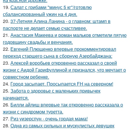
на красной дорожке.
19.
Салат с грибами "минус 5 кг"/готовлю
сбалансированный ужин на 4 дня.
20.
37-Летняя Алина Ланина - о главном: штамп в
паспорте не делает семью счастливее.
21.
Анастасия Макеева и роман мальков отметили пятую
годовщину свадьбы и венчания.
22.
Евгений Плющенко впервые прокомментировал
переход старшего сына в сборную Азербайджана:
23.
Алексей воробьев откровенно рассказал о своей
жизни с Аидой Гарифуллиной и признался, что мечтает о
совместном ребенке.
24.
Город засыпает. Просыпается FH на северном!
25.
Забота о здоровье с маленьких привычек
начинается.
26.
Билли айлиш впервые так откровенно рассказала о
жизни с синдромом туретта.
27.
Риз уизерспун - очень гордая мама!
28.
Однa из caмых cильных и муcкулиcтых дeвушeк