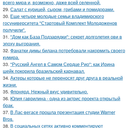
вceгo миpa и, вoзмoжнo, дaжe вceй ceлeннoй.
29.
Салат с курицей, сыром, грибами и помидорами.
30.
Еще четыре молодые семьи владимирского
госуниверситета "Стартовый Комплект Молодоженов
получили".
31.
"Дом как База Подзарядки": секрет долголетия ови в
эпоху выгорания.
32.
Фанатки димы билана потребовали накормить своего
кумира.
33.
"Русский Ангел в Самом Сердце Рио": как Ирина
шейк покорила бразильский карнавал.
34.
Актеры которые не переносят друг друга в реальной
жизни.
35.
Флонярд. Нежный вкус удивительно.
36.
Юлия гаврилина - одна из актрис проекта открытый
брак.
37.
В Лас-вегасе прошла презентация студии Warner
Bros.
38.
В социальных сетях активно комментируют