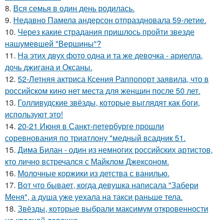
8.
Вся семья в один день родилась.
9.
Недавно Памела андерсон отпраздновала 59-летие.
10.
Через какие страдания пришлось пройти звезде
нашумевшей "Вершины"?
11.
На этих двух фото одна и та же девочка - ариелла,
дочь джигана и Оксаны.
12.
52-Летняя актриса Ксения Раппопорт заявила, что в
российском кино нет места для женщин после 50 лет.
13.
Голливудские звёзды, которые выглядят как боги,
используют это!
14.
20-21 Июня в Санкт-петербурге прошли
соревнования по триатлону "медный всадник 51.
15.
Дима Билан - один из немногих российских артистов,
кто лично встречался с Майклом Джексоном.
16.
Молочные коржики из детства с ванилью.
17.
Вот что бывает, когда девушка написала "Забери
Меня", а душа уже уехала на такси раньше тела.
18.
Звёзды, которые выбрали максимум откровенности