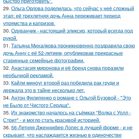
быстро приготовить".
29.
Ольга Орлова поделилась, что сейчас у неё сложный
этап: её трехлетняя дочь Анна переживает период
упрямства и капризов.
30.
Одуванчик - настоящий эликсир, который всегда под
рукой.
31.
Татьяна Михалкова проникновенно поздравила свою
дочь Анну с её 52-летием, опубликовав прекрасные
старинные семейные фотографии.
32.
Анастасия миронова и её бренд снова поразили
необычной рекламой.
33.
Кайли миноуг второй раз победила рак груди и
держала это в тайне несколько лет.
34.
Антон Филипенко о романе с Ольгой Бузовой - "Это
не Было от Чистого Сердца".
35.
Их знакомство началось на съёмках "Волка с Уолл -
Стрит" - и могло стать красивой историей.
36.
56-Летняя Дженнифер Лопес в лучшей форме - и не
скрывает, что наслаждается жизнью в одиночестве