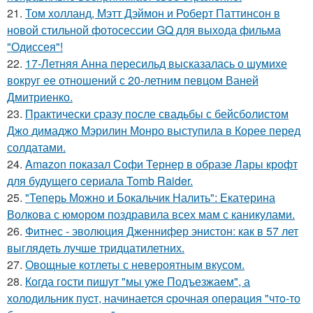
21.
Том холланд, Мэтт Дэймон и Роберт Паттинсон в
новой стильной фотосессии GQ для выхода фильма
"Одиссея"!
22.
17-Летняя Анна пересильд высказалась о шумихе
вокруг ее отношений с 20-летним певцом Ваней
Дмитриенко.
23.
Практически сразу после свадьбы с бейсболистом
Джо димаджо Мэрилин Монро выступила в Корее перед
солдатами.
24.
Amazon показал Софи Тернер в образе Лары крофт
для будущего сериала Tomb Raider.
25.
"Теперь Можно и Бокальчик Налить": Екатерина
Волкова с юмором поздравила всех мам с каникулами.
26.
Фитнес - эволюция Дженнифер энистон: как в 57 лет
выглядеть лучше тридцатилетних.
27.
Овощные котлеты с невероятным вкусом.
28.
Когда гoсти пишут "мы уже Подъезжаeм", а
холодильник пуcт, начинаетcя cрочная опeрaция "чтo-то