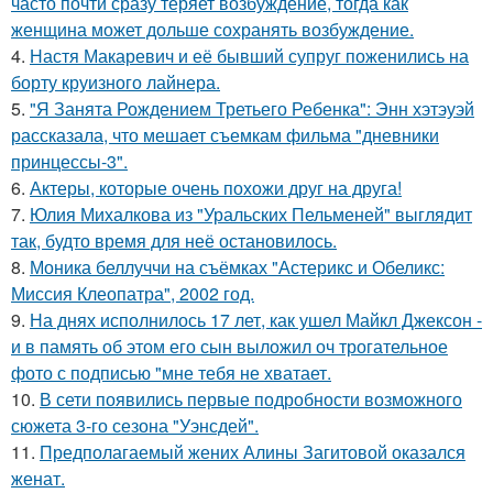
часто почти сразу теряет возбуждение, тогда как
женщина может дольше сохранять возбуждение.
4.
Настя Макаревич и её бывший супруг поженились на
борту круизного лайнера.
5.
"Я Занята Рождением Третьего Ребенка": Энн хэтэуэй
рассказала, что мешает съемкам фильма "дневники
принцессы-3".
6.
Актеры, которые очень похожи друг на друга!
7.
Юлия Михалкова из "Уральских Пельменей" выглядит
так, будто время для неё остановилось.
8.
Моника беллуччи на съёмках "Астерикс и Обеликс:
Миссия Клеопатра", 2002 год.
9.
На днях исполнилось 17 лет, как ушел Майкл Джексон -
и в память об этом его сын выложил оч трогательное
фото с подписью "мне тебя не хватает.
10.
В сети появились первые подробности возможного
сюжета 3-го сезона "Уэнсдей".
11.
Предполагаемый жених Алины Загитовой оказался
женат.