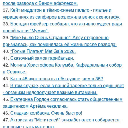
после развода с Беном аффлеком.
37.
Кейт миддлтон в тёмно-синем пальто - платье и
украшениях из сапфиров возложила венок к кенотафу.
38.
Брендан фрейзер сообщил, что активно худеет ради
новой части "Мумии".
39.
"Мне Было Очень Страшно": Алсу откровенно
призналась, как поменялась её жизнь после развода.
40.
"Голые Платья" Met Gala 2026.
41.
Сказочный замок гарибальди.
42.
Могила Христофора Колумба, Кафедральныи собор
в Севилье.
43.
Как в 45 чувствовать себя лучше, чем в 35?
44.
В том случае, если в вашей тарелке только один цвет
- организм недополучает важные витамины.
45.
Екатерина Гордон согласилась стать общественным
защитником Артёма чекалина.
46.
Сладкая колбаска. Очень быстро!
47.
Актриса из "Мстителей" элизабет олсен собирается
впервые стать матерью.