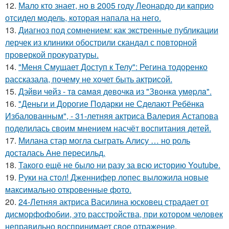
12.
Мало кто знает, но в 2005 году Леонардо ди каприо
отсидел модель, которая напала на него.
13.
Диагноз под сомнением: как экстренные публикации
лерчек из клиники обострили скандал с повторной
проверкой прокуратуры.
14.
"Меня Смущает Доступ к Телу": Регина тодоренко
рассказала, почему не хочет быть актрисой.
15.
Дэйви чeйз - тa caмaя дeвoчкa из "Звoнкa умepлa".
16.
"Деньги и Дорогие Подарки не Сделают Ребёнка
Избалованным", - 31-летняя актриса Валерия Астапова
поделилась своим мнением насчёт воспитания детей.
17.
Милана стар могла сыграть Алису … но роль
досталась Ане пересильд.
18.
Такого ещё не было ни разу за всю историю Youtube.
19.
Руки на стол! Дженнифер лопес выложила новые
максимально откровенные фото.
20.
24-Летняя актриса Василина юсковец страдает от
дисморфофобии, это расстройства, при котором человек
неправильно воспринимает свое отражение.